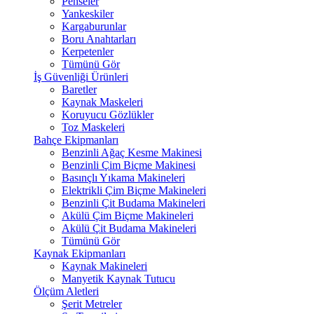
Penseler
Yankeskiler
Kargaburunlar
Boru Anahtarları
Kerpetenler
Tümünü Gör
İş Güvenliği Ürünleri
Baretler
Kaynak Maskeleri
Koruyucu Gözlükler
Toz Maskeleri
Bahçe Ekipmanları
Benzinli Ağaç Kesme Makinesi
Benzinli Çim Biçme Makinesi
Basınçlı Yıkama Makineleri
Elektrikli Çim Biçme Makineleri
Benzinli Çit Budama Makineleri
Akülü Çim Biçme Makineleri
Akülü Çit Budama Makineleri
Tümünü Gör
Kaynak Ekipmanları
Kaynak Makineleri
Manyetik Kaynak Tutucu
Ölçüm Aletleri
Şerit Metreler