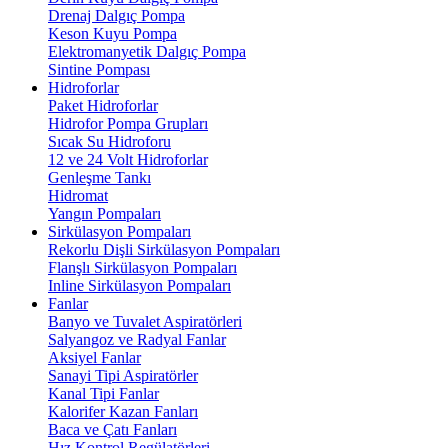
Drenaj Dalgıç Pompa
Keson Kuyu Pompa
Elektromanyetik Dalgıç Pompa
Sintine Pompası
Hidroforlar
Paket Hidroforlar
Hidrofor Pompa Grupları
Sıcak Su Hidroforu
12 ve 24 Volt Hidroforlar
Genleşme Tankı
Hidromat
Yangın Pompaları
Sirkülasyon Pompaları
Rekorlu Dişli Sirkülasyon Pompaları
Flanşlı Sirkülasyon Pompaları
Inline Sirkülasyon Pompaları
Fanlar
Banyo ve Tuvalet Aspiratörleri
Salyangoz ve Radyal Fanlar
Aksiyel Fanlar
Sanayi Tipi Aspiratörler
Kanal Tipi Fanlar
Kalorifer Kazan Fanları
Baca ve Çatı Fanları
Hız Kontrol Regülatörleri