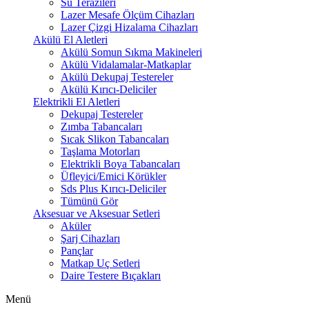
Su Terazileri
Lazer Mesafe Ölçüm Cihazları
Lazer Çizgi Hizalama Cihazları
Akülü El Aletleri
Akülü Somun Sıkma Makineleri
Akülü Vidalamalar-Matkaplar
Akülü Dekupaj Testereler
Akülü Kırıcı-Deliciler
Elektrikli El Aletleri
Dekupaj Testereler
Zımba Tabancaları
Sıcak Slikon Tabancaları
Taşlama Motorları
Elektrikli Boya Tabancaları
Üfleyici/Emici Körükler
Sds Plus Kırıcı-Deliciler
Tümünü Gör
Aksesuar ve Aksesuar Setleri
Aküler
Şarj Cihazları
Pançlar
Matkap Uç Setleri
Daire Testere Bıçakları
Menü