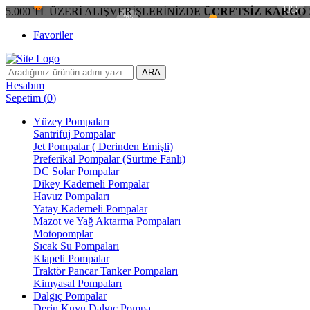
5.000 TL ÜZERİ ALIŞVERİŞLERİNİZDE
ÜCRETSİZ KARGO 
Favoriler
ARA
Hesabım
Sepetim
(
0
)
Yüzey Pompaları
Santrifüj Pompalar
Jet Pompalar ( Derinden Emişli)
Preferikal Pompalar (Sürtme Fanlı)
DC Solar Pompalar
Dikey Kademeli Pompalar
Havuz Pompaları
Yatay Kademeli Pompalar
Mazot ve Yağ Aktarma Pompaları
Motopomplar
Sıcak Su Pompaları
Klapeli Pompalar
Traktör Pancar Tanker Pompaları
Kimyasal Pompaları
Dalgıç Pompalar
Derin Kuyu Dalgıç Pompa