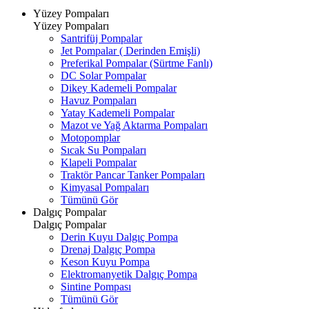
Yüzey Pompaları
Yüzey Pompaları
Santrifüj Pompalar
Jet Pompalar ( Derinden Emişli)
Preferikal Pompalar (Sürtme Fanlı)
DC Solar Pompalar
Dikey Kademeli Pompalar
Havuz Pompaları
Yatay Kademeli Pompalar
Mazot ve Yağ Aktarma Pompaları
Motopomplar
Sıcak Su Pompaları
Klapeli Pompalar
Traktör Pancar Tanker Pompaları
Kimyasal Pompaları
Tümünü Gör
Dalgıç Pompalar
Dalgıç Pompalar
Derin Kuyu Dalgıç Pompa
Drenaj Dalgıç Pompa
Keson Kuyu Pompa
Elektromanyetik Dalgıç Pompa
Sintine Pompası
Tümünü Gör