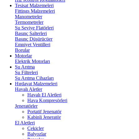
Tesisat Malzemeleri
Fittings Malzemeleri
Manometreler
Termometreler
Su Seviye Flatörleri
Basınç Şalterleri
Basınç Düşürücüer
Emniyet Ventilleri
Borular
Motorlar
Elektrik Motorları
Su Arıtma
Su Filtreleri
Su Arıtma Cihazları
Hırdavat Malzemeleri
Havalı Aletler
Havalı El Aletleri
Hava Kompresörleri
Jeneratörler
Portatif Jenenatör
Kabinli Jeneratör
El Aletleri
Çekiçler
Balyozlar