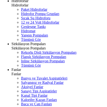
Hidroforlar
Hidroforlar
Paket Hidroforlar
Hidrofor Pompa Grupları
Sıcak Su Hidroforu
12 ve 24 Volt Hidroforlar
Genleşme Tankı
Hidromat
Yangın Pompaları
Tümünü Gör
Sirkülasyon Pompaları
Sirkülasyon Pompaları
Rekorlu Dişli Sirkülasyon Pompaları
Flanşlı Sirkülasyon Pompaları
Inline Sirkülasyon Pompaları
Tümünü Gör
Fanlar
Fanlar
Banyo ve Tuvalet Aspiratörleri
Salyangoz ve Radyal Fanlar
Aksiyel Fanlar
Sanayi Tipi Aspiratörler
Kanal Tipi Fanlar
Kalorifer Kazan Fanları
Baca ve Çatı Fanları