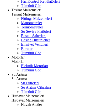
Hız Kontrol Regülatörleri
Tümünü Gör
Tesisat Malzemeleri
Tesisat Malzemeleri
Fittings Malzemeleri
Manometreler
Termometreler
Su Seviye Flatörleri
Basınç Şalterleri
Basınç Düşürücüer
Emniyet Ventilleri
Borular
Tümünü Gör
Motorlar
Motorlar
Elektrik Motorları
Tümünü Gör
Su Arıtma
Su Arıtma
Su Filtreleri
Su Arıtma Cihazları
Tümünü Gör
Hırdavat Malzemeleri
Hırdavat Malzemeleri
Havalı Aletler