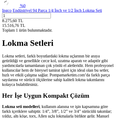
%
0
Ingco
Endüstriyel 94 Parça 1/4 İnch ve 1/2 İnch Lokma Seti
8.275,60
TL
15.516,76
TL
Toplam
1
ürün bulunmaktadır.
Lokma Setleri
Lokma setleri, farklı boyutlardaki lokma uçlarının bir araya
getirildiği ve genellikle cırcır kol, uzatma aparatı ve adaptör gibi
yardımcılarla tamamlanan çok yönlü el aletleridir. Hem profesyonel
kullanıcılar hem de bireysel tamirat işleri için ideal olan bu setler,
hızlı ve etkili çalışma sağlar. Pompamarketim.com’da farklı parça
sayılarına ve sürücü ölçülerine sahip kaliteli lokma takımlarını
kolayca bulabilirsiniz.
Her İşe Uygun Kompakt Çözüm
Lokma seti modelleri
, kullanım alanına ve işin kapsamına göre
farklı içeriklere sahiptir. 1/4”, 3/8”, 1/2” ve 3/4” sürücülü takımlar;
yıldız, altı köşe, torx, Allen uçlu lokmalarla birlikte gelir. Manuel