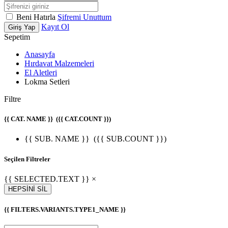
Beni Hatırla
Şifremi Unuttum
Kayıt Ol
Giriş Yap
Sepetim
Anasayfa
Hırdavat Malzemeleri
El Aletleri
Lokma Setleri
Filtre
{{ CAT. NAME }}
({{ CAT.COUNT }})
{{ SUB. NAME }}
({{ SUB.COUNT }})
Seçilen Filtreler
{{ SELECTED.TEXT }} ×
HEPSİNİ SİL
{{ FILTERS.VARIANTS.TYPE1_NAME }}