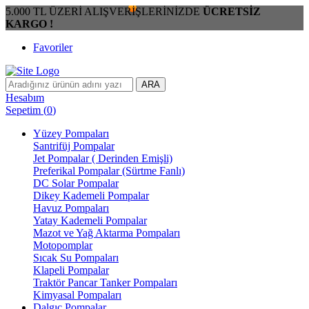
5.000 TL ÜZERİ ALIŞVERİŞLERİNİZDE
ÜCRETSİZ
KARGO !
Favoriler
ARA
Hesabım
Sepetim
(
0
)
Yüzey Pompaları
Santrifüj Pompalar
Jet Pompalar ( Derinden Emişli)
Preferikal Pompalar (Sürtme Fanlı)
DC Solar Pompalar
Dikey Kademeli Pompalar
Havuz Pompaları
Yatay Kademeli Pompalar
Mazot ve Yağ Aktarma Pompaları
Motopomplar
Sıcak Su Pompaları
Klapeli Pompalar
Traktör Pancar Tanker Pompaları
Kimyasal Pompaları
Dalgıç Pompalar