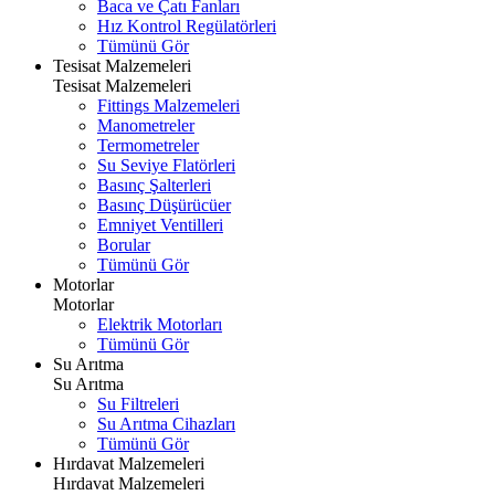
Baca ve Çatı Fanları
Hız Kontrol Regülatörleri
Tümünü Gör
Tesisat Malzemeleri
Tesisat Malzemeleri
Fittings Malzemeleri
Manometreler
Termometreler
Su Seviye Flatörleri
Basınç Şalterleri
Basınç Düşürücüer
Emniyet Ventilleri
Borular
Tümünü Gör
Motorlar
Motorlar
Elektrik Motorları
Tümünü Gör
Su Arıtma
Su Arıtma
Su Filtreleri
Su Arıtma Cihazları
Tümünü Gör
Hırdavat Malzemeleri
Hırdavat Malzemeleri