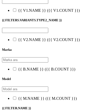
{{ V1.NAME }}
({{ V1.COUNT }})
{{ FILTERS.VARIANTS.TYPE2_NAME }}
{{ V2.NAME }}
({{ V2.COUNT }})
Marka
{{ B.NAME }}
({{ B.COUNT }})
Model
{{ M.NAME }}
({{ M.COUNT }})
{{ FILTER.NAME }}