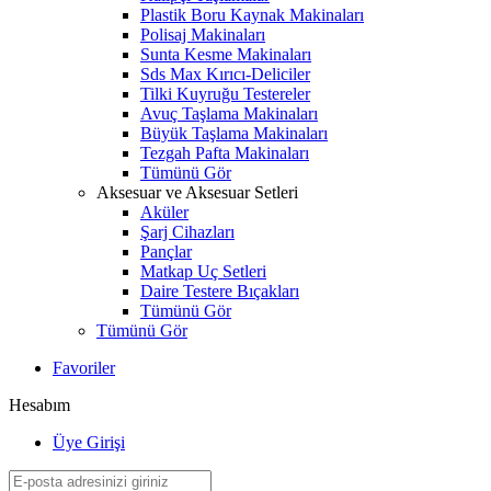
Plastik Boru Kaynak Makinaları
Polisaj Makinaları
Sunta Kesme Makinaları
Sds Max Kırıcı-Deliciler
Tilki Kuyruğu Testereler
Avuç Taşlama Makinaları
Büyük Taşlama Makinaları
Tezgah Pafta Makinaları
Tümünü Gör
Aksesuar ve Aksesuar Setleri
Aküler
Şarj Cihazları
Pançlar
Matkap Uç Setleri
Daire Testere Bıçakları
Tümünü Gör
Tümünü Gör
Favoriler
Hesabım
Üye Girişi