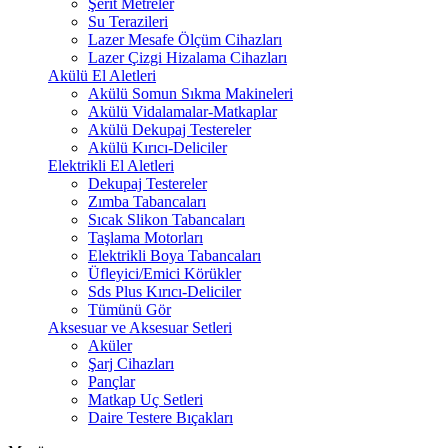
Şerit Metreler
Su Terazileri
Lazer Mesafe Ölçüm Cihazları
Lazer Çizgi Hizalama Cihazları
Akülü El Aletleri
Akülü Somun Sıkma Makineleri
Akülü Vidalamalar-Matkaplar
Akülü Dekupaj Testereler
Akülü Kırıcı-Deliciler
Elektrikli El Aletleri
Dekupaj Testereler
Zımba Tabancaları
Sıcak Slikon Tabancaları
Taşlama Motorları
Elektrikli Boya Tabancaları
Üfleyici/Emici Körükler
Sds Plus Kırıcı-Deliciler
Tümünü Gör
Aksesuar ve Aksesuar Setleri
Aküler
Şarj Cihazları
Pançlar
Matkap Uç Setleri
Daire Testere Bıçakları