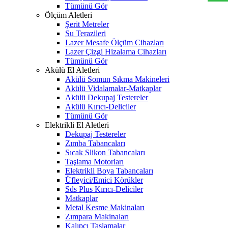
Tümünü Gör
Ölçüm Aletleri
Şerit Metreler
Su Terazileri
Lazer Mesafe Ölçüm Cihazları
Lazer Çizgi Hizalama Cihazları
Tümünü Gör
Akülü El Aletleri
Akülü Somun Sıkma Makineleri
Akülü Vidalamalar-Matkaplar
Akülü Dekupaj Testereler
Akülü Kırıcı-Deliciler
Tümünü Gör
Elektrikli El Aletleri
Dekupaj Testereler
Zımba Tabancaları
Sıcak Slikon Tabancaları
Taşlama Motorları
Elektrikli Boya Tabancaları
Üfleyici/Emici Körükler
Sds Plus Kırıcı-Deliciler
Matkaplar
Metal Kesme Makinaları
Zımpara Makinaları
Kalıpçı Taşlamalar