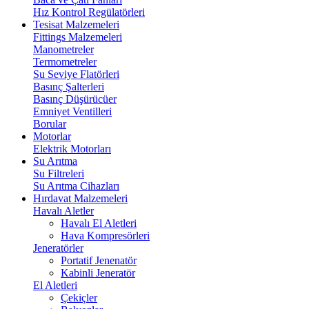
Hız Kontrol Regülatörleri
Tesisat Malzemeleri
Fittings Malzemeleri
Manometreler
Termometreler
Su Seviye Flatörleri
Basınç Şalterleri
Basınç Düşürücüer
Emniyet Ventilleri
Borular
Motorlar
Elektrik Motorları
Su Arıtma
Su Filtreleri
Su Arıtma Cihazları
Hırdavat Malzemeleri
Havalı Aletler
Havalı El Aletleri
Hava Kompresörleri
Jeneratörler
Portatif Jenenatör
Kabinli Jeneratör
El Aletleri
Çekiçler