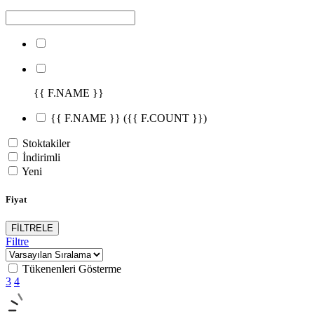
{{ F.NAME }}
{{ F.NAME }}
({{ F.COUNT }})
Stoktakiler
İndirimli
Yeni
Fiyat
FİLTRELE
Filtre
Tükenenleri Gösterme
3
4