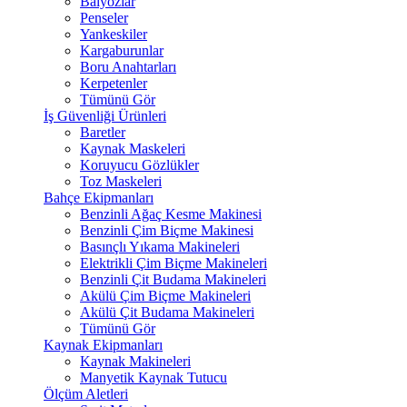
Balyozlar
Penseler
Yankeskiler
Kargaburunlar
Boru Anahtarları
Kerpetenler
Tümünü Gör
İş Güvenliği Ürünleri
Baretler
Kaynak Maskeleri
Koruyucu Gözlükler
Toz Maskeleri
Bahçe Ekipmanları
Benzinli Ağaç Kesme Makinesi
Benzinli Çim Biçme Makinesi
Basınçlı Yıkama Makineleri
Elektrikli Çim Biçme Makineleri
Benzinli Çit Budama Makineleri
Akülü Çim Biçme Makineleri
Akülü Çit Budama Makineleri
Tümünü Gör
Kaynak Ekipmanları
Kaynak Makineleri
Manyetik Kaynak Tutucu
Ölçüm Aletleri