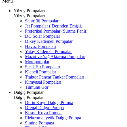
Menü
Yüzey Pompaları
Yüzey Pompaları
Santrifüj Pompalar
Jet Pompalar ( Derinden Emişli)
Preferikal Pompalar (Sürtme Fanlı)
DC Solar Pompalar
Dikey Kademeli Pompalar
Havuz Pompaları
Yatay Kademeli Pompalar
Mazot ve Yağ Aktarma Pompaları
Motopomplar
Sıcak Su Pompaları
Klapeli Pompalar
Traktör Pancar Tanker Pompaları
Kimyasal Pompaları
Tümünü Gör
Dalgıç Pompalar
Dalgıç Pompalar
Derin Kuyu Dalgıç Pompa
Drenaj Dalgıç Pompa
Keson Kuyu Pompa
Elektromanyetik Dalgıç Pompa
Sintine Pompası