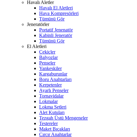
Havalı Aletler
Havalı El Aletleri
Hava Kompresörleri
Tümünü Gör
Jeneratörler
Portatif Jenenatör
Kabinli Jeneratör
Tümünü Gör
El Aletleri
Çekiçler
Balyozlar
Penseler
Yankeskiler
Kargaburunlar
Boru Anahtarları
Kerpetenler
Ayarlı Penseler
Tornavidalar
Lokmalar
Lokma Setleri
Alet Kutuları
Tezgah Üstü Mengeneler
Testereler
Maket Bıçakları
Cırcır Anahtarlar