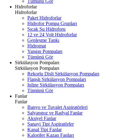
Tümünü Gör
Hidroforlar
Hidroforlar
Paket Hidroforlar
Hidrofor Pompa Grupları
Sıcak Su Hidroforu
12 ve 24 Volt Hidroforlar
Genleşme Tankı
Hidromat
Yangın Pompaları
Tümünü Gör
Sirkülasyon Pompaları
Sirkülasyon Pompaları
Rekorlu Dişli Sirkülasyon Pompaları
Flanşlı Sirkülasyon Pompaları
Inline Sirkülasyon Pompaları
Tümünü Gör
Fanlar
Fanlar
Banyo ve Tuvalet Aspiratörleri
Salyangoz ve Radyal Fanlar
Aksiyel Fanlar
Sanayi Tipi Aspiratörler
Kanal Tipi Fanlar
Kalorifer Kazan Fanları