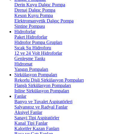
Derin Kuyu Dalgıç Pompa
Drenaj Dalgıç Pompa
Keson Kuyu Pompa
Elektromanyetik Dalgıç Pompa
Sintine Pompası
Hidroforlar
Paket Hidroforlar
Hidrofor Pompa Grupları
Sıcak Su Hidroforu
12 ve 24 Volt Hidroforlar
Genleşme Tankı
Hidromat
Yangın Pompaları
Sirkülasyon Pompaları
Rekorlu Dişli Sirkülasyon Pompaları
Flanşlı Sirkülasyon Pompaları
Inline Sirkülasyon Pompaları
Fanlar
Banyo ve Tuvalet Aspiratörleri
Salyangoz ve Radyal Fanlar
Aksiyel Fanlar
Sanayi Tipi Aspiratörler
Kanal Tipi Fanlar
Kalorifer Kazan Fanları
Baca ve Çatı Fanları