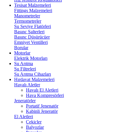
Tesisat Malzemeleri
Fittings Malzemeleri
Manometreler
Termometreler
Su Seviye Flatörleri
Basınç Şalterleri
Basınç Düşürücüer
Emniyet Ventilleri
Borular
Motorlar
Elektrik Motorları
Su Arıtma
Su Filtreleri
Su Arıtma Cihazları
Hırdavat Malzemeleri
Havalı Aletler
Havalı El Aletleri
Hava Kompresörleri
Jeneratörler
Portatif Jenenatör
Kabinli Jeneratör
El Aletleri
Çekiçler
Balyozlar