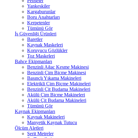
Penseler
Yankeskiler
Kargaburunlar
Boru Anahtarları
Kerpetenler
Tümünü Gör
İş Güvenliği Ürünleri
Baretler
Kaynak Maskeleri
Koruyucu Gözlükler
Toz Maskeleri
Bahçe Ekipmanları
Benzinli Ağaç Kesme Makinesi
Benzinli Çim Biçme Makinesi
Basınçlı Yıkama Makineleri
Elektrikli Çim Biçme Makineleri
Benzinli Çit Budama Makineleri
Akülü Çim Biçme Makineleri
Akülü Çit Budama Makineleri
Tümünü Gör
Kaynak Ekipmanları
Kaynak Makineleri
Manyetik Kaynak Tutucu
Ölçüm Aletleri
Şerit Metreler