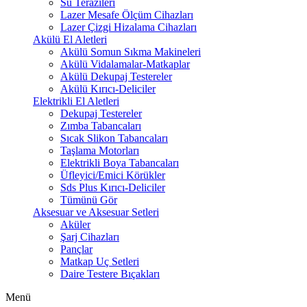
Su Terazileri
Lazer Mesafe Ölçüm Cihazları
Lazer Çizgi Hizalama Cihazları
Akülü El Aletleri
Akülü Somun Sıkma Makineleri
Akülü Vidalamalar-Matkaplar
Akülü Dekupaj Testereler
Akülü Kırıcı-Deliciler
Elektrikli El Aletleri
Dekupaj Testereler
Zımba Tabancaları
Sıcak Slikon Tabancaları
Taşlama Motorları
Elektrikli Boya Tabancaları
Üfleyici/Emici Körükler
Sds Plus Kırıcı-Deliciler
Tümünü Gör
Aksesuar ve Aksesuar Setleri
Aküler
Şarj Cihazları
Pançlar
Matkap Uç Setleri
Daire Testere Bıçakları
Menü