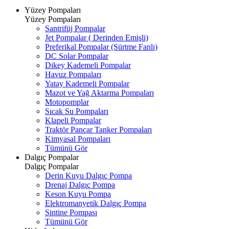
Yüzey Pompaları
Yüzey Pompaları
Santrifüj Pompalar
Jet Pompalar ( Derinden Emişli)
Preferikal Pompalar (Sürtme Fanlı)
DC Solar Pompalar
Dikey Kademeli Pompalar
Havuz Pompaları
Yatay Kademeli Pompalar
Mazot ve Yağ Aktarma Pompaları
Motopomplar
Sıcak Su Pompaları
Klapeli Pompalar
Traktör Pancar Tanker Pompaları
Kimyasal Pompaları
Tümünü Gör
Dalgıç Pompalar
Dalgıç Pompalar
Derin Kuyu Dalgıç Pompa
Drenaj Dalgıç Pompa
Keson Kuyu Pompa
Elektromanyetik Dalgıç Pompa
Sintine Pompası
Tümünü Gör