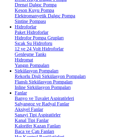
Drenaj Dalgıç Pompa
Keson Kuyu Pompa
Elektromanyetik Dalgıç Pompa
Sintine Pompası
Hidroforlar
Paket Hidroforlar
Hidrofor Pompa Grupları
Sıcak Su Hidroforu
12 ve 24 Volt Hidroforlar
Genleşme Tankı
Hidromat
Yangın Pompaları
Sirkülasyon Pompaları
Rekorlu Dişli Sirkülasyon Pompaları
Flanşlı Sirkülasyon Pompaları
Inline Sirkülasyon Pompaları
Fanlar
Banyo ve Tuvalet Aspiratörleri
Salyangoz ve Radyal Fanlar
Aksiyel Fanlar
Sanayi Tipi Aspiratörler
Kanal Tipi Fanlar
Kalorifer Kazan Fanları
Baca ve Çatı Fanları
Hız Kontrol Regülatörleri