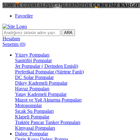
5.000 TL ÜZERİ ALIŞVERİŞLERİNİZDE
ÜCRETSİZ KARGO 
Favoriler
ARA
Hesabım
Sepetim
(
0
)
Yüzey Pompaları
Santrifüj Pompalar
Jet Pompalar ( Derinden Emişli)
Preferikal Pompalar (Sürtme Fanlı)
DC Solar Pompalar
Dikey Kademeli Pompalar
Havuz Pompaları
Yatay Kademeli Pompalar
Mazot ve Yağ Aktarma Pompaları
Motopomplar
Sıcak Su Pompaları
Klapeli Pompalar
Traktör Pancar Tanker Pompaları
Kimyasal Pompaları
Dalgıç Pompalar
Derin Kuyu Dalgıç Pompa