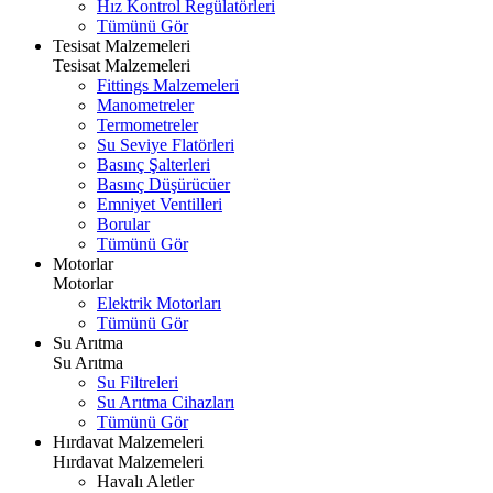
Hız Kontrol Regülatörleri
Tümünü Gör
Tesisat Malzemeleri
Tesisat Malzemeleri
Fittings Malzemeleri
Manometreler
Termometreler
Su Seviye Flatörleri
Basınç Şalterleri
Basınç Düşürücüer
Emniyet Ventilleri
Borular
Tümünü Gör
Motorlar
Motorlar
Elektrik Motorları
Tümünü Gör
Su Arıtma
Su Arıtma
Su Filtreleri
Su Arıtma Cihazları
Tümünü Gör
Hırdavat Malzemeleri
Hırdavat Malzemeleri
Havalı Aletler