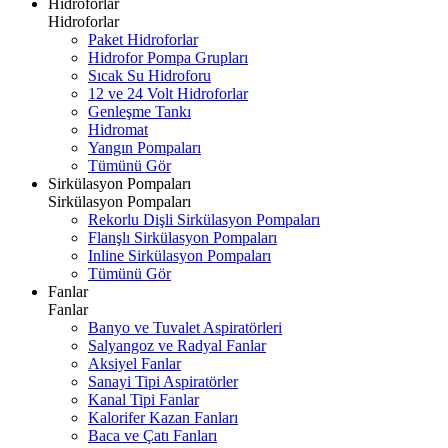
Hidroforlar
Hidroforlar
Paket Hidroforlar
Hidrofor Pompa Grupları
Sıcak Su Hidroforu
12 ve 24 Volt Hidroforlar
Genleşme Tankı
Hidromat
Yangın Pompaları
Tümünü Gör
Sirkülasyon Pompaları
Sirkülasyon Pompaları
Rekorlu Dişli Sirkülasyon Pompaları
Flanşlı Sirkülasyon Pompaları
Inline Sirkülasyon Pompaları
Tümünü Gör
Fanlar
Fanlar
Banyo ve Tuvalet Aspiratörleri
Salyangoz ve Radyal Fanlar
Aksiyel Fanlar
Sanayi Tipi Aspiratörler
Kanal Tipi Fanlar
Kalorifer Kazan Fanları
Baca ve Çatı Fanları