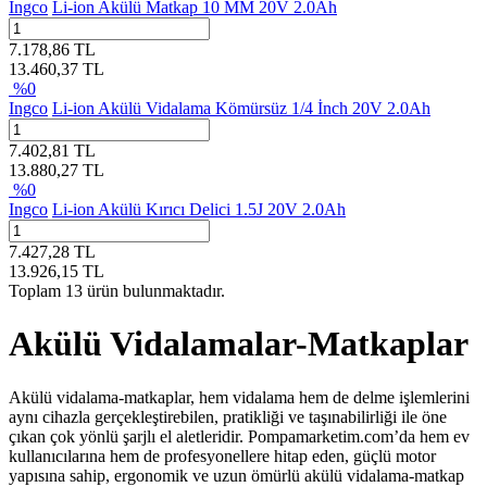
Ingco
Li-ion Akülü Matkap 10 MM 20V 2.0Ah
7.178,86
TL
13.460,37
TL
%
0
Ingco
Li-ion Akülü Vidalama Kömürsüz 1/4 İnch 20V 2.0Ah
7.402,81
TL
13.880,27
TL
%
0
Ingco
Li-ion Akülü Kırıcı Delici 1.5J 20V 2.0Ah
7.427,28
TL
13.926,15
TL
Toplam
13
ürün bulunmaktadır.
Akülü Vidalamalar-Matkaplar
Akülü vidalama-matkaplar, hem vidalama hem de delme işlemlerini
aynı cihazla gerçekleştirebilen, pratikliği ve taşınabilirliği ile öne
çıkan çok yönlü şarjlı el aletleridir. Pompamarketim.com’da hem ev
kullanıcılarına hem de profesyonellere hitap eden, güçlü motor
yapısına sahip, ergonomik ve uzun ömürlü akülü vidalama-matkap