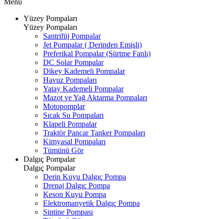
Menü
Yüzey Pompaları
Yüzey Pompaları
Santrifüj Pompalar
Jet Pompalar ( Derinden Emişli)
Preferikal Pompalar (Sürtme Fanlı)
DC Solar Pompalar
Dikey Kademeli Pompalar
Havuz Pompaları
Yatay Kademeli Pompalar
Mazot ve Yağ Aktarma Pompaları
Motopomplar
Sıcak Su Pompaları
Klapeli Pompalar
Traktör Pancar Tanker Pompaları
Kimyasal Pompaları
Tümünü Gör
Dalgıç Pompalar
Dalgıç Pompalar
Derin Kuyu Dalgıç Pompa
Drenaj Dalgıç Pompa
Keson Kuyu Pompa
Elektromanyetik Dalgıç Pompa
Sintine Pompası