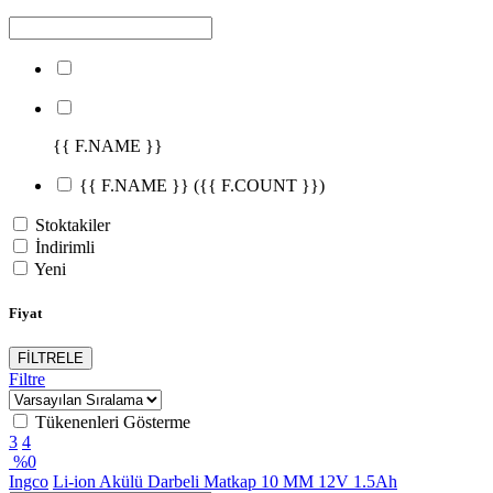
{{ F.NAME }}
{{ F.NAME }}
({{ F.COUNT }})
Stoktakiler
İndirimli
Yeni
Fiyat
FİLTRELE
Filtre
Tükenenleri Gösterme
3
4
%
0
Ingco
Li-ion Akülü Darbeli Matkap 10 MM 12V 1.5Ah