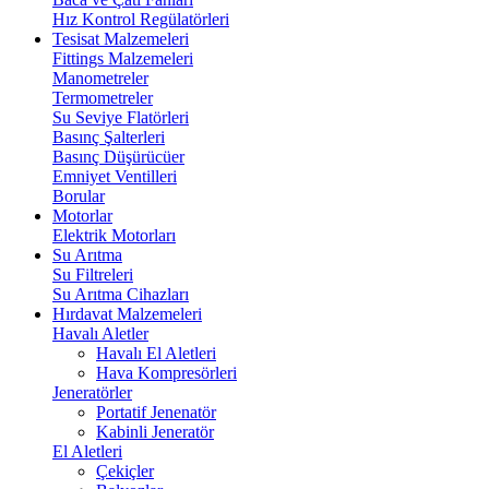
Hız Kontrol Regülatörleri
Tesisat Malzemeleri
Fittings Malzemeleri
Manometreler
Termometreler
Su Seviye Flatörleri
Basınç Şalterleri
Basınç Düşürücüer
Emniyet Ventilleri
Borular
Motorlar
Elektrik Motorları
Su Arıtma
Su Filtreleri
Su Arıtma Cihazları
Hırdavat Malzemeleri
Havalı Aletler
Havalı El Aletleri
Hava Kompresörleri
Jeneratörler
Portatif Jenenatör
Kabinli Jeneratör
El Aletleri
Çekiçler