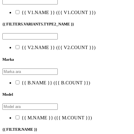
{{ V1.NAME }}
({{ V1.COUNT }})
{{ FILTERS.VARIANTS.TYPE2_NAME }}
{{ V2.NAME }}
({{ V2.COUNT }})
Marka
{{ B.NAME }}
({{ B.COUNT }})
Model
{{ M.NAME }}
({{ M.COUNT }})
{{ FILTER.NAME }}