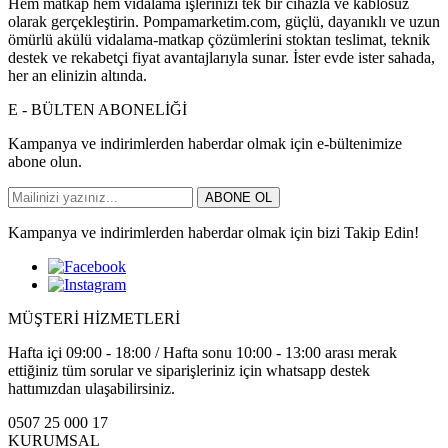
Hem matkap hem vidalama işlerinizi tek bir cihazla ve kablosuz
olarak gerçekleştirin. Pompamarketim.com, güçlü, dayanıklı ve uzun
ömürlü akülü vidalama-matkap çözümlerini stoktan teslimat, teknik
destek ve rekabetçi fiyat avantajlarıyla sunar. İster evde ister sahada,
her an elinizin altında.
E - BÜLTEN ABONELİĞİ
Kampanya ve indirimlerden haberdar olmak için e-bültenimize
abone olun.
ABONE OL
Kampanya ve indirimlerden haberdar olmak için bizi Takip Edin!
MÜŞTERİ HİZMETLERİ
Hafta içi 09:00 - 18:00 / Hafta sonu 10:00 - 13:00 arası merak
ettiğiniz tüm sorular ve siparişleriniz için whatsapp destek
hattımızdan ulaşabilirsiniz.
0507 25 000 17
KURUMSAL