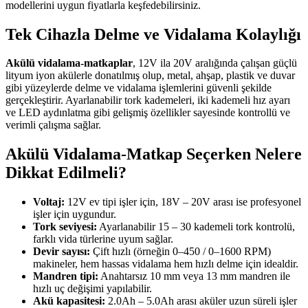
modellerini uygun fiyatlarla keşfedebilirsiniz.
Tek Cihazla Delme ve Vidalama Kolaylığı
Akülü vidalama-matkaplar
, 12V ila 20V aralığında çalışan güçlü
lityum iyon akülerle donatılmış olup, metal, ahşap, plastik ve duvar
gibi yüzeylerde delme ve vidalama işlemlerini güvenli şekilde
gerçekleştirir. Ayarlanabilir tork kademeleri, iki kademeli hız ayarı
ve LED aydınlatma gibi gelişmiş özellikler sayesinde kontrollü ve
verimli çalışma sağlar.
Akülü Vidalama-Matkap Seçerken Nelere
Dikkat Edilmeli?
Voltaj:
12V ev tipi işler için, 18V – 20V arası ise profesyonel
işler için uygundur.
Tork seviyesi:
Ayarlanabilir 15 – 30 kademeli tork kontrolü,
farklı vida türlerine uyum sağlar.
Devir sayısı:
Çift hızlı (örneğin 0–450 / 0–1600 RPM)
makineler, hem hassas vidalama hem hızlı delme için idealdir.
Mandren tipi:
Anahtarsız 10 mm veya 13 mm mandren ile
hızlı uç değişimi yapılabilir.
Akü kapasitesi:
2.0Ah – 5.0Ah arası aküler uzun süreli işler