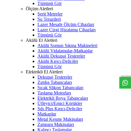
Tümünü Gör
Ölçüm Aletleri
Şerit Metreler
Su Terazileri
Lazer Mesafe Ölçüm Cihazları
Lazer Çizgi Hizalama Cihazları
Tümünü Gör
Akülü El Aletleri
Akülü Somun Sıkma Makineleri
Akülü Vidalamalar-Matkaplar
Akülü Dekupaj Testereler
W
h
t
s
a
p
p
D
e
s
t
e
H
a
t
t
Akülü Kırıcı-Deliciler
Tümünü Gör
Elektrikli El Aletleri
Dekupaj Testereler
Zımba Tabancaları
Sıcak Slikon Tabancaları
Taşlama Motorları
Elektrikli Boya Tabancaları
Üfleyici/Emici Körükler
Sds Plus Kırıcı-Deliciler
Matkaplar
Metal Kesme Makinaları
Zımpara Makinaları
Kalıpçı Taşlamalar