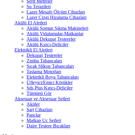
Şerit Metreler
Su Terazileri
Lazer Mesafe Ölçüm Cihazları
Lazer Çizgi Hizalama Cihazları
Akülü El Aletleri
Akülü Somun Sıkma Makineleri
Akülü Vidalamalar-Matkaplar
Akülü Dekupaj Testereler
Akülü Kırıcı-Deliciler
Elektrikli El Aletleri
Dekupaj Testereler
Zımba Tabancaları
Sıcak Slikon Tabancaları
Taşlama Motorları
Elektrikli Boya Tabancaları
Üfleyici/Emici Körükler
Sds Plus Kırıcı-Deliciler
Tümünü Gör
Aksesuar ve Aksesuar Setleri
Aküler
Şarj Cihazları
Pançlar
Matkap Uç Setleri
Daire Testere Bıçakları