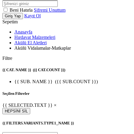
Beni Hatırla
Şifremi Unuttum
Kayıt Ol
Giriş Yap
Sepetim
Anasayfa
Hırdavat Malzemeleri
Akülü El Aletleri
Akülü Vidalamalar-Matkaplar
Filtre
{{ CAT. NAME }}
({{ CAT.COUNT }})
{{ SUB. NAME }}
({{ SUB.COUNT }})
Seçilen Filtreler
{{ SELECTED.TEXT }} ×
HEPSİNİ SİL
{{ FILTERS.VARIANTS.TYPE1_NAME }}