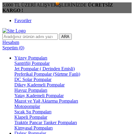
5.000 TL ÜZERİ ALIŞVERİŞLERİNİZDE
ÜCRETSİZ
KARGO !
Favoriler
ARA
Hesabım
Sepetim
(
0
)
Yüzey Pompaları
Santrifüj Pompalar
Jet Pompalar ( Derinden Emişli)
Preferikal Pompalar (Sürtme Fanlı)
DC Solar Pompalar
Dikey Kademeli Pompalar
Havuz Pompaları
Yatay Kademeli Pompalar
Mazot ve Yağ Aktarma Pompaları
Motopomplar
Sıcak Su Pompaları
Klapeli Pompalar
Traktör Pancar Tanker Pompaları
Kimyasal Pompaları
Dalgıç Pompalar