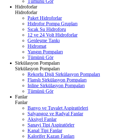
Tümünü Gör
Hidroforlar
Hidroforlar
Paket Hidroforlar
Hidrofor Pompa Grupları
Sıcak Su Hidroforu
12 ve 24 Volt Hidroforlar
Genleşme Tankı
Hidromat
Yangın Pompaları
Tümünü Gör
Sirkülasyon Pompaları
Sirkülasyon Pompaları
Rekorlu Dişli Sirkülasyon Pompaları
Flanşlı Sirkülasyon Pompaları
Inline Sirkülasyon Pompaları
Tümünü Gör
Fanlar
Fanlar
Banyo ve Tuvalet Aspiratörleri
Salyangoz ve Radyal Fanlar
Aksiyel Fanlar
Sanayi Tipi Aspiratörler
Kanal Tipi Fanlar
Kalorifer Kazan Fanları