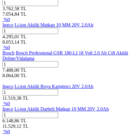
3.762,58
TL
7.054,84
TL
%
0
Ingco
Li-ion Akülü Matkap 10 MM 20V 2.0Ah
4.295,01
TL
8.053,14
TL
%
0
Bosch
Bosch Professional GSR 180-LI 18 Volt 2.0 Ah Çift Akülü
Delme/Vidalama
7.488,00
TL
8.064,00
TL
Ingco
Li-ion Akülü Boya Karıştırıcı 20V 2.0Ah
11.519,38
TL
%
0
Ingco
Li-ion Akülü Darbeli Matkap 10 MM 20V 2.0Ah
6.148,86
TL
11.529,12
TL
%
0