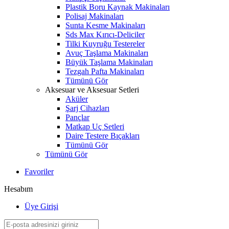
Plastik Boru Kaynak Makinaları
Polisaj Makinaları
Sunta Kesme Makinaları
Sds Max Kırıcı-Deliciler
Tilki Kuyruğu Testereler
Avuç Taşlama Makinaları
Büyük Taşlama Makinaları
Tezgah Pafta Makinaları
Tümünü Gör
Aksesuar ve Aksesuar Setleri
Aküler
Şarj Cihazları
Pançlar
Matkap Uç Setleri
Daire Testere Bıçakları
Tümünü Gör
Tümünü Gör
Favoriler
Hesabım
Üye Girişi