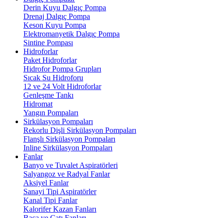
Derin Kuyu Dalgıç Pompa
Drenaj Dalgıç Pompa
Keson Kuyu Pompa
Elektromanyetik Dalgıç Pompa
Sintine Pompası
Hidroforlar
Paket Hidroforlar
Hidrofor Pompa Grupları
Sıcak Su Hidroforu
12 ve 24 Volt Hidroforlar
Genleşme Tankı
Hidromat
Yangın Pompaları
Sirkülasyon Pompaları
Rekorlu Dişli Sirkülasyon Pompaları
Flanşlı Sirkülasyon Pompaları
Inline Sirkülasyon Pompaları
Fanlar
Banyo ve Tuvalet Aspiratörleri
Salyangoz ve Radyal Fanlar
Aksiyel Fanlar
Sanayi Tipi Aspiratörler
Kanal Tipi Fanlar
Kalorifer Kazan Fanları
Baca ve Çatı Fanları