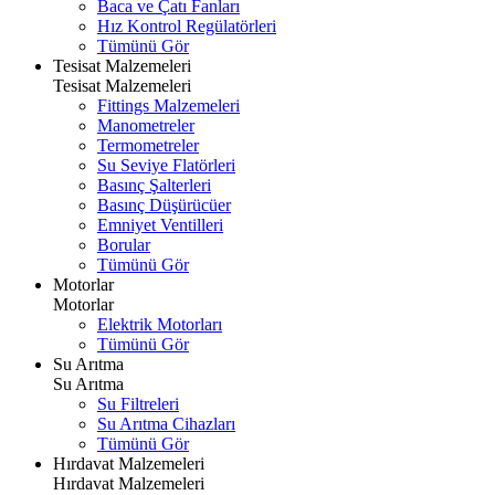
Baca ve Çatı Fanları
Hız Kontrol Regülatörleri
Tümünü Gör
Tesisat Malzemeleri
Tesisat Malzemeleri
Fittings Malzemeleri
Manometreler
Termometreler
Su Seviye Flatörleri
Basınç Şalterleri
Basınç Düşürücüer
Emniyet Ventilleri
Borular
Tümünü Gör
Motorlar
Motorlar
Elektrik Motorları
Tümünü Gör
Su Arıtma
Su Arıtma
Su Filtreleri
Su Arıtma Cihazları
Tümünü Gör
Hırdavat Malzemeleri
Hırdavat Malzemeleri