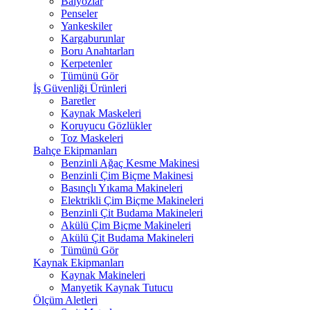
Balyozlar
Penseler
Yankeskiler
Kargaburunlar
Boru Anahtarları
Kerpetenler
Tümünü Gör
İş Güvenliği Ürünleri
Baretler
Kaynak Maskeleri
Koruyucu Gözlükler
Toz Maskeleri
Bahçe Ekipmanları
Benzinli Ağaç Kesme Makinesi
Benzinli Çim Biçme Makinesi
Basınçlı Yıkama Makineleri
Elektrikli Çim Biçme Makineleri
Benzinli Çit Budama Makineleri
Akülü Çim Biçme Makineleri
Akülü Çit Budama Makineleri
Tümünü Gör
Kaynak Ekipmanları
Kaynak Makineleri
Manyetik Kaynak Tutucu
Ölçüm Aletleri