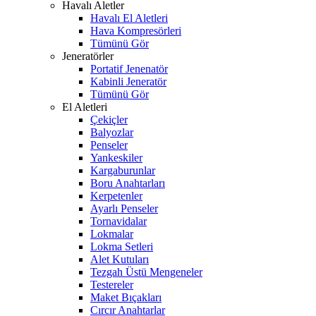
Havalı Aletler
Havalı El Aletleri
Hava Kompresörleri
Tümünü Gör
Jeneratörler
Portatif Jenenatör
Kabinli Jeneratör
Tümünü Gör
El Aletleri
Çekiçler
Balyozlar
Penseler
Yankeskiler
Kargaburunlar
Boru Anahtarları
Kerpetenler
Ayarlı Penseler
Tornavidalar
Lokmalar
Lokma Setleri
Alet Kutuları
Tezgah Üstü Mengeneler
Testereler
Maket Bıçakları
Cırcır Anahtarlar