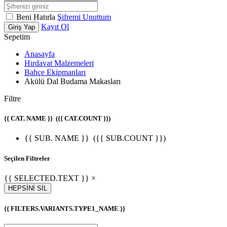
Beni Hatırla
Şifremi Unuttum
Kayıt Ol
Giriş Yap
Sepetim
Anasayfa
Hırdavat Malzemeleri
Bahçe Ekipmanları
Akülü Dal Budama Makasları
Filtre
{{ CAT. NAME }}
({{ CAT.COUNT }})
{{ SUB. NAME }}
({{ SUB.COUNT }})
Seçilen Filtreler
{{ SELECTED.TEXT }} ×
HEPSİNİ SİL
{{ FILTERS.VARIANTS.TYPE1_NAME }}