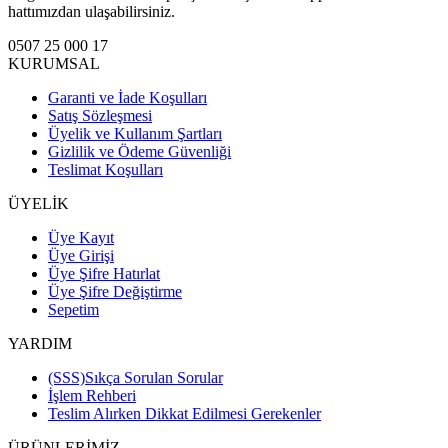
hattımızdan ulaşabilirsiniz.
0507 25 000 17
KURUMSAL
Garanti ve İade Koşulları
Satış Sözleşmesi
Üyelik ve Kullanım Şartları
Gizlilik ve Ödeme Güvenliği
Teslimat Koşulları
ÜYELİK
Üye Kayıt
Üye Girişi
Üye Şifre Hatırlat
Üye Şifre Değiştirme
Sepetim
YARDIM
(SSS)Sıkça Sorulan Sorular
İşlem Rehberi
Teslim Alırken Dikkat Edilmesi Gerekenler
ÜRÜNLERİMİZ