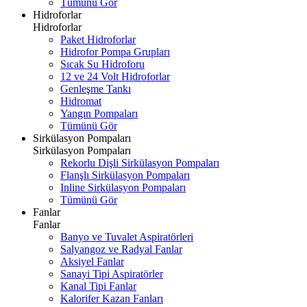
Tümünü Gör
Hidroforlar
Hidroforlar
Paket Hidroforlar
Hidrofor Pompa Grupları
Sıcak Su Hidroforu
12 ve 24 Volt Hidroforlar
Genleşme Tankı
Hidromat
Yangın Pompaları
Tümünü Gör
Sirkülasyon Pompaları
Sirkülasyon Pompaları
Rekorlu Dişli Sirkülasyon Pompaları
Flanşlı Sirkülasyon Pompaları
Inline Sirkülasyon Pompaları
Tümünü Gör
Fanlar
Fanlar
Banyo ve Tuvalet Aspiratörleri
Salyangoz ve Radyal Fanlar
Aksiyel Fanlar
Sanayi Tipi Aspiratörler
Kanal Tipi Fanlar
Kalorifer Kazan Fanları