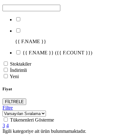
{{ F.NAME }}
{{ F.NAME }}
({{ F.COUNT }})
Stoktakiler
İndirimli
Yeni
Fiyat
FİLTRELE
Filtre
Tükenenleri Gösterme
3
4
İlgili kategoriye ait ürün bulunmamaktadır.