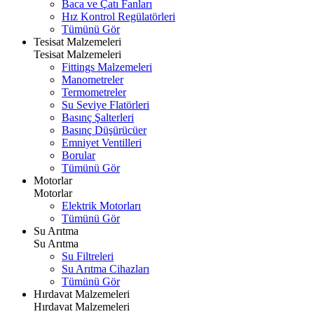
Baca ve Çatı Fanları
Hız Kontrol Regülatörleri
Tümünü Gör
Tesisat Malzemeleri
Tesisat Malzemeleri
Fittings Malzemeleri
Manometreler
Termometreler
Su Seviye Flatörleri
Basınç Şalterleri
Basınç Düşürücüer
Emniyet Ventilleri
Borular
Tümünü Gör
Motorlar
Motorlar
Elektrik Motorları
Tümünü Gör
Su Arıtma
Su Arıtma
Su Filtreleri
Su Arıtma Cihazları
Tümünü Gör
Hırdavat Malzemeleri
Hırdavat Malzemeleri