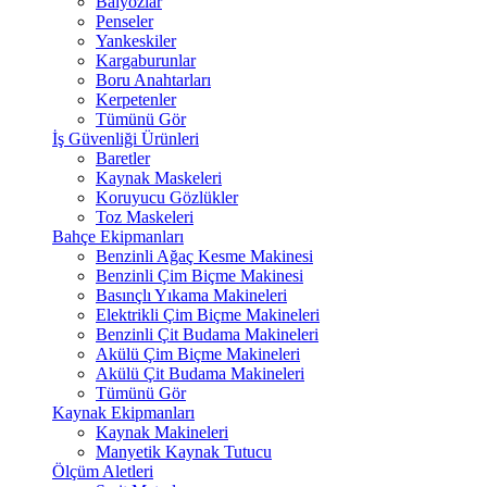
Balyozlar
Penseler
Yankeskiler
Kargaburunlar
Boru Anahtarları
Kerpetenler
Tümünü Gör
İş Güvenliği Ürünleri
Baretler
Kaynak Maskeleri
Koruyucu Gözlükler
Toz Maskeleri
Bahçe Ekipmanları
Benzinli Ağaç Kesme Makinesi
Benzinli Çim Biçme Makinesi
Basınçlı Yıkama Makineleri
Elektrikli Çim Biçme Makineleri
Benzinli Çit Budama Makineleri
Akülü Çim Biçme Makineleri
Akülü Çit Budama Makineleri
Tümünü Gör
Kaynak Ekipmanları
Kaynak Makineleri
Manyetik Kaynak Tutucu
Ölçüm Aletleri