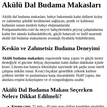
Akülü Dal Budama Makasları
Akülü dal budama makasları, bahçe bakımında kalın dalların kolay
ve zahmetsiz şekilde kesilmesini sağlayan, pratik ve kablosuz
kullanım sunan modern bahçe ekipmanlarıdır.
Pompamarketim.com’da meyve bahçelerinden peyzaj çalışmalarına
kadar her alanda kullanılabilecek, güçlü bataryalı ve hafif tasarımlı
akülü dal budama makaslarını avantajlı fiyatlarla bulabilirsiniz.
Keskin ve Zahmetsiz Budama Deneyimi
Akülü budama makasları
, ergonomik tutuş yapısı ve güçlü motor
desteğiyle el gücüne ihtiyaç duymadan kalın dalları dakikalar içinde
keser. Lityum-ion batarya teknolojisi sayesinde tek şarjla uzun süreli
çalışma imkânı sunar. Kesici bıçaklar genellikle yüksek karbon
çelikten üretilir ve paslanmaya karşı dayanıklıdır. Hafif yapısı, dar
alanlara erişimi kolaylaştırır ve el yorgunluğunu azaltır.
Akülü Dal Budama Makası Seçerken
Nelere Dikkat Edilmeli?
Kesme çapı:
25 mm – 40 mm arası dalları kesebilen modeller