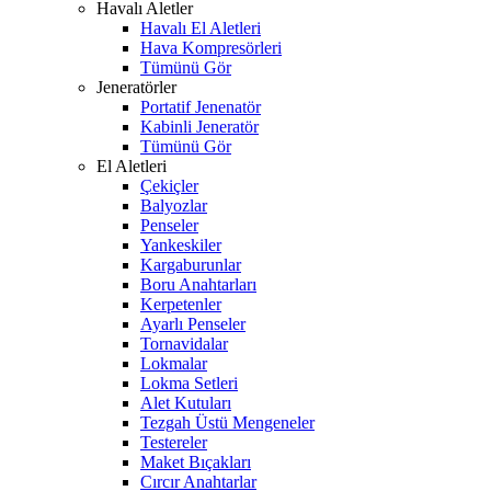
Havalı Aletler
Havalı El Aletleri
Hava Kompresörleri
Tümünü Gör
Jeneratörler
Portatif Jenenatör
Kabinli Jeneratör
Tümünü Gör
El Aletleri
Çekiçler
Balyozlar
Penseler
Yankeskiler
Kargaburunlar
Boru Anahtarları
Kerpetenler
Ayarlı Penseler
Tornavidalar
Lokmalar
Lokma Setleri
Alet Kutuları
Tezgah Üstü Mengeneler
Testereler
Maket Bıçakları
Cırcır Anahtarlar