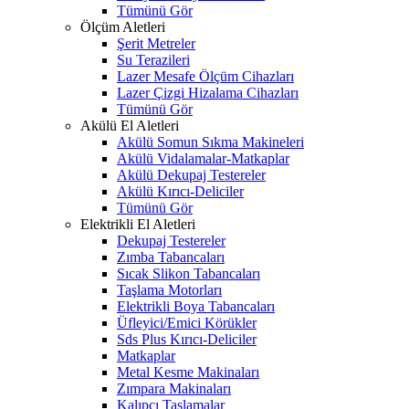
Tümünü Gör
Ölçüm Aletleri
Şerit Metreler
Su Terazileri
Lazer Mesafe Ölçüm Cihazları
Lazer Çizgi Hizalama Cihazları
Tümünü Gör
Akülü El Aletleri
Akülü Somun Sıkma Makineleri
Akülü Vidalamalar-Matkaplar
Akülü Dekupaj Testereler
Akülü Kırıcı-Deliciler
Tümünü Gör
Elektrikli El Aletleri
Dekupaj Testereler
Zımba Tabancaları
Sıcak Slikon Tabancaları
Taşlama Motorları
Elektrikli Boya Tabancaları
Üfleyici/Emici Körükler
Sds Plus Kırıcı-Deliciler
Matkaplar
Metal Kesme Makinaları
Zımpara Makinaları
Kalıpçı Taşlamalar