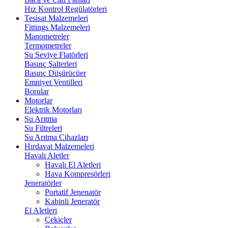
Hız Kontrol Regülatörleri
Tesisat Malzemeleri
Fittings Malzemeleri
Manometreler
Termometreler
Su Seviye Flatörleri
Basınç Şalterleri
Basınç Düşürücüer
Emniyet Ventilleri
Borular
Motorlar
Elektrik Motorları
Su Arıtma
Su Filtreleri
Su Arıtma Cihazları
Hırdavat Malzemeleri
Havalı Aletler
Havalı El Aletleri
Hava Kompresörleri
Jeneratörler
Portatif Jenenatör
Kabinli Jeneratör
El Aletleri
Çekiçler