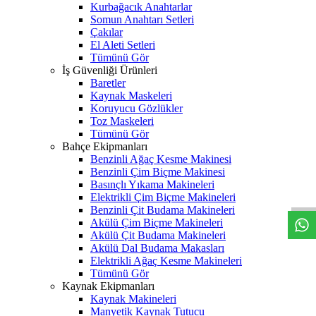
Kurbağacık Anahtarlar
Somun Anahtarı Setleri
Çakılar
El Aleti Setleri
Tümünü Gör
İş Güvenliği Ürünleri
Baretler
Kaynak Maskeleri
Koruyucu Gözlükler
Toz Maskeleri
Tümünü Gör
Bahçe Ekipmanları
Benzinli Ağaç Kesme Makinesi
W
h
t
s
a
p
p
D
e
s
t
e
H
a
t
t
Benzinli Çim Biçme Makinesi
Basınçlı Yıkama Makineleri
Elektrikli Çim Biçme Makineleri
Benzinli Çit Budama Makineleri
Akülü Çim Biçme Makineleri
Akülü Çit Budama Makineleri
Akülü Dal Budama Makasları
Elektrikli Ağaç Kesme Makineleri
Tümünü Gör
Kaynak Ekipmanları
Kaynak Makineleri
Manyetik Kaynak Tutucu