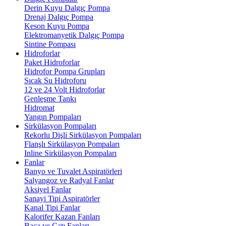
Derin Kuyu Dalgıç Pompa
Drenaj Dalgıç Pompa
Keson Kuyu Pompa
Elektromanyetik Dalgıç Pompa
Sintine Pompası
Hidroforlar
Paket Hidroforlar
Hidrofor Pompa Grupları
Sıcak Su Hidroforu
12 ve 24 Volt Hidroforlar
Genleşme Tankı
Hidromat
Yangın Pompaları
Sirkülasyon Pompaları
Rekorlu Dişli Sirkülasyon Pompaları
Flanşlı Sirkülasyon Pompaları
Inline Sirkülasyon Pompaları
Fanlar
Banyo ve Tuvalet Aspiratörleri
Salyangoz ve Radyal Fanlar
Aksiyel Fanlar
Sanayi Tipi Aspiratörler
Kanal Tipi Fanlar
Kalorifer Kazan Fanları
Baca ve Çatı Fanları