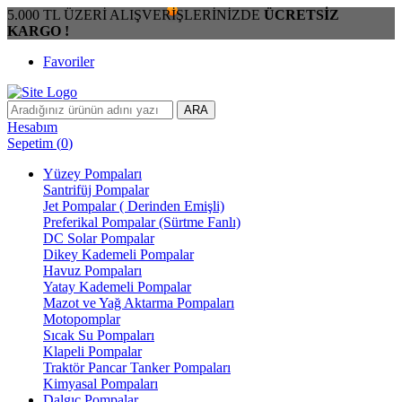
5.000 TL ÜZERİ ALIŞVERİŞLERİNİZDE
ÜCRETSİZ
KARGO !
Favoriler
ARA
Hesabım
Sepetim
(
0
)
Yüzey Pompaları
Santrifüj Pompalar
Jet Pompalar ( Derinden Emişli)
Preferikal Pompalar (Sürtme Fanlı)
DC Solar Pompalar
Dikey Kademeli Pompalar
Havuz Pompaları
Yatay Kademeli Pompalar
Mazot ve Yağ Aktarma Pompaları
Motopomplar
Sıcak Su Pompaları
Klapeli Pompalar
Traktör Pancar Tanker Pompaları
Kimyasal Pompaları
Dalgıç Pompalar