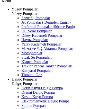
Menü
Yüzey Pompaları
Yüzey Pompaları
Santrifüj Pompalar
Jet Pompalar ( Derinden Emişli)
Preferikal Pompalar (Sürtme Fanlı)
DC Solar Pompalar
Dikey Kademeli Pompalar
Havuz Pompaları
Yatay Kademeli Pompalar
Mazot ve Yağ Aktarma Pompaları
Motopomplar
Sıcak Su Pompaları
Klapeli Pompalar
Traktör Pancar Tanker Pompaları
Kimyasal Pompaları
Tümünü Gör
Dalgıç Pompalar
Dalgıç Pompalar
Derin Kuyu Dalgıç Pompa
Drenaj Dalgıç Pompa
Keson Kuyu Pompa
Elektromanyetik Dalgıç Pompa
Sintine Pompası