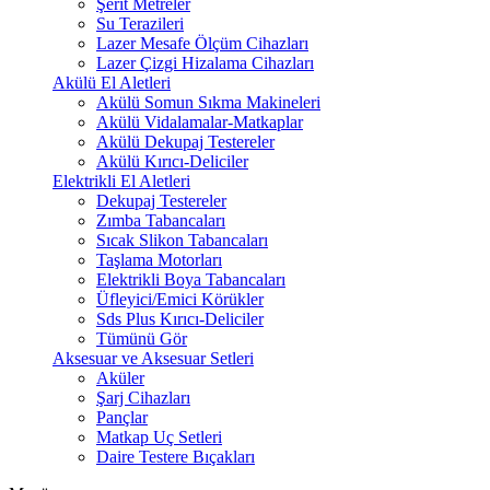
Şerit Metreler
Su Terazileri
Lazer Mesafe Ölçüm Cihazları
Lazer Çizgi Hizalama Cihazları
Akülü El Aletleri
Akülü Somun Sıkma Makineleri
Akülü Vidalamalar-Matkaplar
Akülü Dekupaj Testereler
Akülü Kırıcı-Deliciler
Elektrikli El Aletleri
Dekupaj Testereler
Zımba Tabancaları
Sıcak Slikon Tabancaları
Taşlama Motorları
Elektrikli Boya Tabancaları
Üfleyici/Emici Körükler
Sds Plus Kırıcı-Deliciler
Tümünü Gör
Aksesuar ve Aksesuar Setleri
Aküler
Şarj Cihazları
Pançlar
Matkap Uç Setleri
Daire Testere Bıçakları