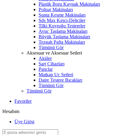
Plastik Boru Kaynak Makinaları
Polisaj Makinaları
Sunta Kesme Makinaları
Sds Max Kırıcı-Deliciler
Tilki Kuyruğu Testereler
Avuç Taşlama Makinaları
Büyük Taşlama Makinaları
Tezgah Pafta Makinaları
Tümünü Gör
Aksesuar ve Aksesuar Setleri
Aküler
Şarj Cihazları
Pançlar
Matkap Uç Setleri
Daire Testere Bıçakları
Tümünü Gör
Tümünü Gör
Favoriler
Hesabım
Üye Girişi