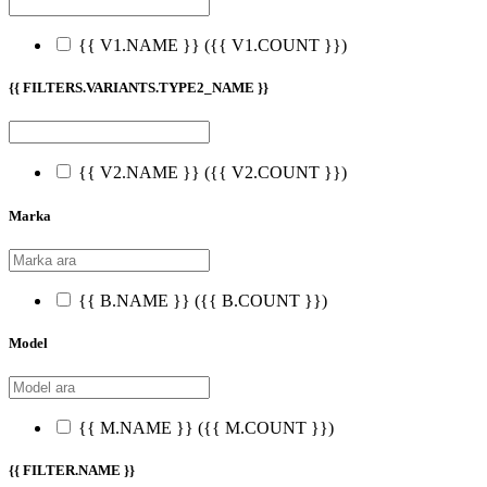
{{ V1.NAME }}
({{ V1.COUNT }})
{{ FILTERS.VARIANTS.TYPE2_NAME }}
{{ V2.NAME }}
({{ V2.COUNT }})
Marka
{{ B.NAME }}
({{ B.COUNT }})
Model
{{ M.NAME }}
({{ M.COUNT }})
{{ FILTER.NAME }}