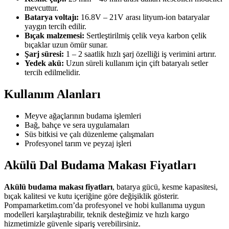
mevcuttur.
Batarya voltajı:
16.8V – 21V arası lityum-ion bataryalar
yaygın tercih edilir.
Bıçak malzemesi:
Sertleştirilmiş çelik veya karbon çelik
bıçaklar uzun ömür sunar.
Şarj süresi:
1 – 2 saatlik hızlı şarj özelliği iş verimini artırır.
Yedek akü:
Uzun süreli kullanım için çift bataryalı setler
tercih edilmelidir.
Kullanım Alanları
Meyve ağaçlarının budama işlemleri
Bağ, bahçe ve sera uygulamaları
Süs bitkisi ve çalı düzenleme çalışmaları
Profesyonel tarım ve peyzaj işleri
Akülü Dal Budama Makası Fiyatları
Akülü budama makası fiyatları
, batarya gücü, kesme kapasitesi,
bıçak kalitesi ve kutu içeriğine göre değişiklik gösterir.
Pompamarketim.com’da profesyonel ve hobi kullanıma uygun
modelleri karşılaştırabilir, teknik desteğimiz ve hızlı kargo
hizmetimizle güvenle sipariş verebilirsiniz.