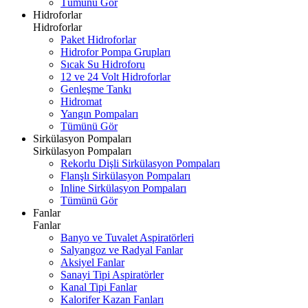
Tümünü Gör
Hidroforlar
Hidroforlar
Paket Hidroforlar
Hidrofor Pompa Grupları
Sıcak Su Hidroforu
12 ve 24 Volt Hidroforlar
Genleşme Tankı
Hidromat
Yangın Pompaları
Tümünü Gör
Sirkülasyon Pompaları
Sirkülasyon Pompaları
Rekorlu Dişli Sirkülasyon Pompaları
Flanşlı Sirkülasyon Pompaları
Inline Sirkülasyon Pompaları
Tümünü Gör
Fanlar
Fanlar
Banyo ve Tuvalet Aspiratörleri
Salyangoz ve Radyal Fanlar
Aksiyel Fanlar
Sanayi Tipi Aspiratörler
Kanal Tipi Fanlar
Kalorifer Kazan Fanları