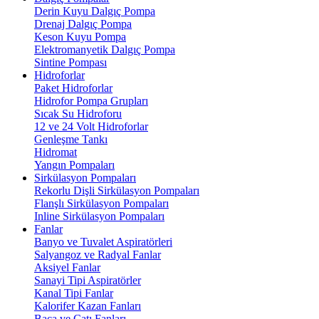
Derin Kuyu Dalgıç Pompa
Drenaj Dalgıç Pompa
Keson Kuyu Pompa
Elektromanyetik Dalgıç Pompa
Sintine Pompası
Hidroforlar
Paket Hidroforlar
Hidrofor Pompa Grupları
Sıcak Su Hidroforu
12 ve 24 Volt Hidroforlar
Genleşme Tankı
Hidromat
Yangın Pompaları
Sirkülasyon Pompaları
Rekorlu Dişli Sirkülasyon Pompaları
Flanşlı Sirkülasyon Pompaları
Inline Sirkülasyon Pompaları
Fanlar
Banyo ve Tuvalet Aspiratörleri
Salyangoz ve Radyal Fanlar
Aksiyel Fanlar
Sanayi Tipi Aspiratörler
Kanal Tipi Fanlar
Kalorifer Kazan Fanları
Baca ve Çatı Fanları