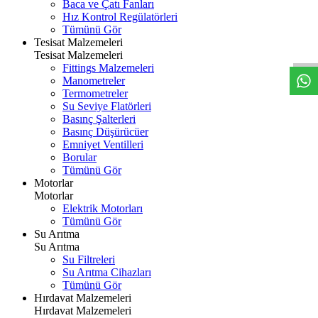
Baca ve Çatı Fanları
Hız Kontrol Regülatörleri
W
h
t
s
a
p
p
D
e
s
t
e
H
a
t
t
Tümünü Gör
Tesisat Malzemeleri
Tesisat Malzemeleri
Fittings Malzemeleri
Manometreler
Termometreler
Su Seviye Flatörleri
Basınç Şalterleri
Basınç Düşürücüer
Emniyet Ventilleri
Borular
Tümünü Gör
Motorlar
Motorlar
Elektrik Motorları
Tümünü Gör
Su Arıtma
Su Arıtma
Su Filtreleri
Su Arıtma Cihazları
Tümünü Gör
Hırdavat Malzemeleri
Hırdavat Malzemeleri