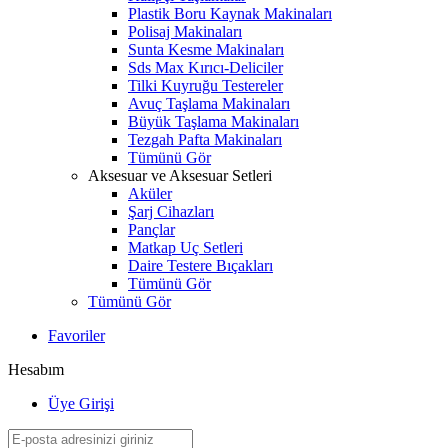
Plastik Boru Kaynak Makinaları
Polisaj Makinaları
Sunta Kesme Makinaları
Sds Max Kırıcı-Deliciler
Tilki Kuyruğu Testereler
Avuç Taşlama Makinaları
Büyük Taşlama Makinaları
Tezgah Pafta Makinaları
Tümünü Gör
Aksesuar ve Aksesuar Setleri
Aküler
Şarj Cihazları
Pançlar
Matkap Uç Setleri
Daire Testere Bıçakları
Tümünü Gör
Tümünü Gör
Favoriler
Hesabım
Üye Girişi