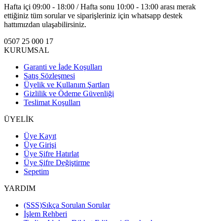
Hafta içi 09:00 - 18:00 / Hafta sonu 10:00 - 13:00 arası merak
ettiğiniz tüm sorular ve siparişleriniz için whatsapp destek
hattımızdan ulaşabilirsiniz.
0507 25 000 17
KURUMSAL
Garanti ve İade Koşulları
Satış Sözleşmesi
Üyelik ve Kullanım Şartları
Gizlilik ve Ödeme Güvenliği
Teslimat Koşulları
ÜYELİK
Üye Kayıt
Üye Girişi
Üye Şifre Hatırlat
Üye Şifre Değiştirme
Sepetim
YARDIM
(SSS)Sıkça Sorulan Sorular
İşlem Rehberi