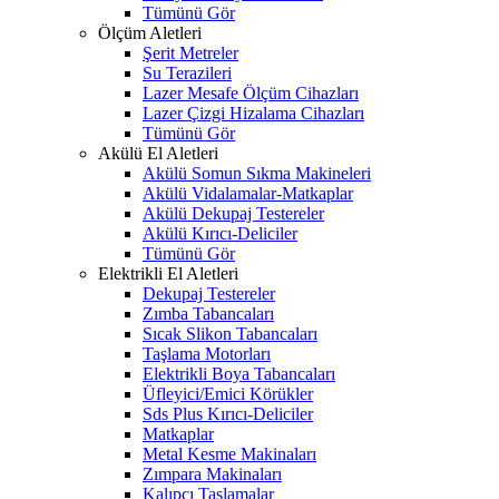
Tümünü Gör
Ölçüm Aletleri
Şerit Metreler
Su Terazileri
Lazer Mesafe Ölçüm Cihazları
Lazer Çizgi Hizalama Cihazları
Tümünü Gör
Akülü El Aletleri
Akülü Somun Sıkma Makineleri
Akülü Vidalamalar-Matkaplar
Akülü Dekupaj Testereler
Akülü Kırıcı-Deliciler
Tümünü Gör
Elektrikli El Aletleri
Dekupaj Testereler
Zımba Tabancaları
Sıcak Slikon Tabancaları
Taşlama Motorları
Elektrikli Boya Tabancaları
Üfleyici/Emici Körükler
Sds Plus Kırıcı-Deliciler
Matkaplar
Metal Kesme Makinaları
Zımpara Makinaları
Kalıpçı Taşlamalar