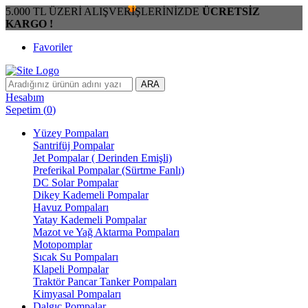
5.000 TL ÜZERİ ALIŞVERİŞLERİNİZDE
ÜCRETSİZ
KARGO !
Favoriler
ARA
Hesabım
Sepetim
(
0
)
Yüzey Pompaları
Santrifüj Pompalar
Jet Pompalar ( Derinden Emişli)
Preferikal Pompalar (Sürtme Fanlı)
DC Solar Pompalar
Dikey Kademeli Pompalar
Havuz Pompaları
Yatay Kademeli Pompalar
Mazot ve Yağ Aktarma Pompaları
Motopomplar
Sıcak Su Pompaları
Klapeli Pompalar
Traktör Pancar Tanker Pompaları
Kimyasal Pompaları
Dalgıç Pompalar