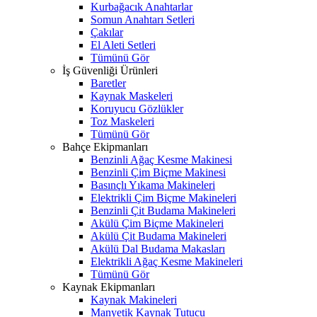
Kurbağacık Anahtarlar
Somun Anahtarı Setleri
Çakılar
El Aleti Setleri
Tümünü Gör
İş Güvenliği Ürünleri
Baretler
Kaynak Maskeleri
Koruyucu Gözlükler
Toz Maskeleri
Tümünü Gör
Bahçe Ekipmanları
Benzinli Ağaç Kesme Makinesi
Benzinli Çim Biçme Makinesi
Basınçlı Yıkama Makineleri
Elektrikli Çim Biçme Makineleri
Benzinli Çit Budama Makineleri
Akülü Çim Biçme Makineleri
Akülü Çit Budama Makineleri
Akülü Dal Budama Makasları
Elektrikli Ağaç Kesme Makineleri
Tümünü Gör
Kaynak Ekipmanları
Kaynak Makineleri
Manyetik Kaynak Tutucu