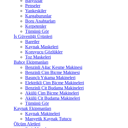
Balyozlar
Penseler
Yankeskiler
Kargaburunlar
Boru Anahtarları
Kerpetenler
Tümünü Gör
İş Güvenliği Ürünleri
Baretler
Kaynak Maskeleri
Koruyucu Gözlükler
Toz Maskeleri
Bahçe Ekipmanları
Benzinli Ağaç Kesme Makinesi
Benzinli Çim Biçme Makinesi
Basınçlı Yıkama Makineleri
Elektrikli Çim Biçme Makineleri
Benzinli Çit Budama Makineleri
Akülü Çim Biçme Makineleri
Akülü Çit Budama Makineleri
Tümünü Gör
Kaynak Ekipmanları
Kaynak Makineleri
Manyetik Kaynak Tutucu
Ölçüm Aletleri