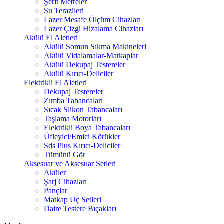
Şerit Metreler
Su Terazileri
Lazer Mesafe Ölçüm Cihazları
Lazer Çizgi Hizalama Cihazları
Akülü El Aletleri
Akülü Somun Sıkma Makineleri
Akülü Vidalamalar-Matkaplar
Akülü Dekupaj Testereler
Akülü Kırıcı-Deliciler
Elektrikli El Aletleri
Dekupaj Testereler
Zımba Tabancaları
Sıcak Slikon Tabancaları
Taşlama Motorları
Elektrikli Boya Tabancaları
Üfleyici/Emici Körükler
Sds Plus Kırıcı-Deliciler
Tümünü Gör
Aksesuar ve Aksesuar Setleri
Aküler
Şarj Cihazları
Pançlar
Matkap Uç Setleri
Daire Testere Bıçakları