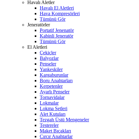
Havalı Aletler
Havalı El Aletleri
Hava Kompresörleri
Tümünü Gör
Jeneratörler
Portatif Jenenatör
Kabinli Jeneratör
Tümünü Gör
El Aletleri
Çekiçler
Balyozlar
Penseler
Yankeskiler
Kargaburunlar
Boru Anahtarları
Kerpetenler
Ayarlı Penseler
Tornavidalar
Lokmalar
Lokma Setleri
Alet Kutuları
Tezgah Üstü Mengeneler
Testereler
Maket Bıçakları
Cırcır Anahtarlar