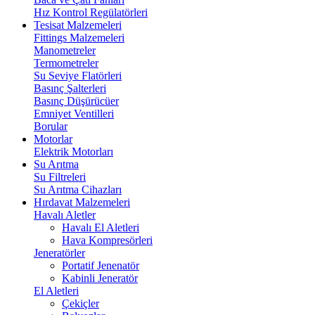
Hız Kontrol Regülatörleri
Tesisat Malzemeleri
Fittings Malzemeleri
Manometreler
Termometreler
Su Seviye Flatörleri
Basınç Şalterleri
Basınç Düşürücüer
Emniyet Ventilleri
Borular
Motorlar
Elektrik Motorları
Su Arıtma
Su Filtreleri
Su Arıtma Cihazları
Hırdavat Malzemeleri
Havalı Aletler
Havalı El Aletleri
Hava Kompresörleri
Jeneratörler
Portatif Jenenatör
Kabinli Jeneratör
El Aletleri
Çekiçler