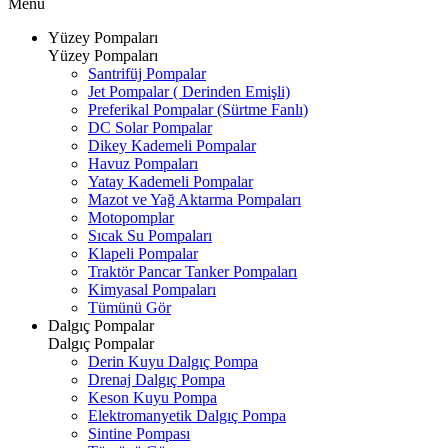
Menü
Yüzey Pompaları
Yüzey Pompaları
Santrifüj Pompalar
Jet Pompalar ( Derinden Emişli)
Preferikal Pompalar (Sürtme Fanlı)
DC Solar Pompalar
Dikey Kademeli Pompalar
Havuz Pompaları
Yatay Kademeli Pompalar
Mazot ve Yağ Aktarma Pompaları
Motopomplar
Sıcak Su Pompaları
Klapeli Pompalar
Traktör Pancar Tanker Pompaları
Kimyasal Pompaları
Tümünü Gör
Dalgıç Pompalar
Dalgıç Pompalar
Derin Kuyu Dalgıç Pompa
Drenaj Dalgıç Pompa
Keson Kuyu Pompa
Elektromanyetik Dalgıç Pompa
Sintine Pompası