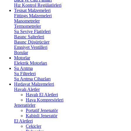
Hız Kontrol Regülatörleri
Tesisat Malzemeleri
Fittings Malzemeleri
Manometreler
Termometreler
Su Seviye Flatörleri
Basınç Şalterleri
Basınç Düşürücüer
Emniyet Ventilleri
Borular
Motorlar
Elektrik Motorları
Su Arıtma
Su Filtreleri
Su Arıtma Cihazları
Hırdavat Malzemeleri
Havalı Aletler
Havalı El Aletleri
Hava Kompresörleri
Jeneratörler
Portatif Jenenatör
Kabinli Jeneratör
El Aletleri
Çekiçler