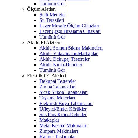
Tümünü Gör
Ölçüm Aletleri
Şerit Metreler
Su Terazileri
Lazer Mesafe Ölçüm Cihazları
Lazer Çizgi Hizalama Cihazları
Tümünü Gör
Akülü El Aletleri
Akülü Somun Sıkma Makineleri
Akülü Vidalamalar-Matkaplar
Akülü Dekupaj Testereler
Akülü Kırıcı-Deliciler
Tümünü Gör
Elektrikli El Aletleri
Dekupaj Testereler
Zımba Tabancaları
Sıcak Slikon Tabancaları
Taşlama Motorları
Elektrikli Boya Tabancaları
Üfleyici/Emici Körükler
Sds Plus Kırıcı-Deliciler
Matkaplar
Metal Kesme Makinaları
Zımpara Makinaları
Kalıpçı Taşlamalar