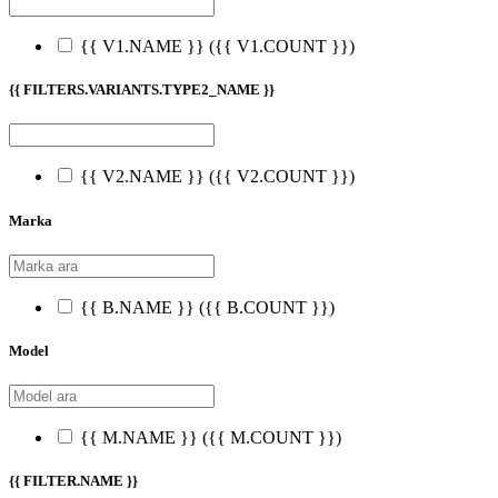
{{ V1.NAME }}
({{ V1.COUNT }})
{{ FILTERS.VARIANTS.TYPE2_NAME }}
{{ V2.NAME }}
({{ V2.COUNT }})
Marka
{{ B.NAME }}
({{ B.COUNT }})
Model
{{ M.NAME }}
({{ M.COUNT }})
{{ FILTER.NAME }}