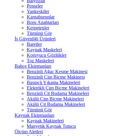
Balyozlar
Penseler
Yankeskiler
Kargaburunlar
Boru Anahtarları
Kerpetenler
Tümünü Gör
İş Güvenliği Ürünleri
Baretler
Kaynak Maskeleri
Koruyucu Gözlükler
Toz Maskeleri
Bahçe Ekipmanları
Benzinli Ağaç Kesme Makinesi
Benzinli Çim Biçme Makinesi
Basınçlı Yıkama Makineleri
Elektrikli Çim Biçme Makineleri
Benzinli Çit Budama Makineleri
Akülü Çim Biçme Makineleri
Akülü Çit Budama Makineleri
Tümünü Gör
Kaynak Ekipmanları
Kaynak Makineleri
Manyetik Kaynak Tutucu
Ölçüm Aletleri