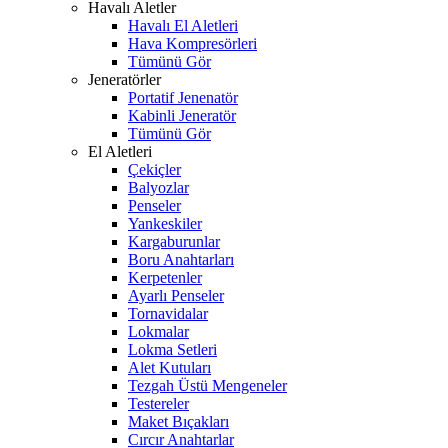
Havalı Aletler
Havalı El Aletleri
Hava Kompresörleri
Tümünü Gör
Jeneratörler
Portatif Jenenatör
Kabinli Jeneratör
Tümünü Gör
El Aletleri
Çekiçler
Balyozlar
Penseler
Yankeskiler
Kargaburunlar
Boru Anahtarları
Kerpetenler
Ayarlı Penseler
Tornavidalar
Lokmalar
Lokma Setleri
Alet Kutuları
Tezgah Üstü Mengeneler
Testereler
Maket Bıçakları
Cırcır Anahtarlar