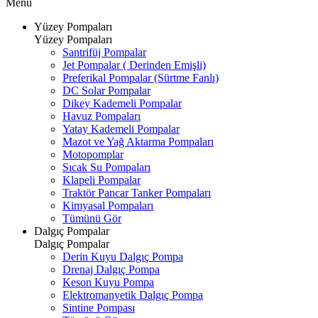
Menü
Yüzey Pompaları
Yüzey Pompaları
Santrifüj Pompalar
Jet Pompalar ( Derinden Emişli)
Preferikal Pompalar (Sürtme Fanlı)
DC Solar Pompalar
Dikey Kademeli Pompalar
Havuz Pompaları
Yatay Kademeli Pompalar
Mazot ve Yağ Aktarma Pompaları
Motopomplar
Sıcak Su Pompaları
Klapeli Pompalar
Traktör Pancar Tanker Pompaları
Kimyasal Pompaları
Tümünü Gör
Dalgıç Pompalar
Dalgıç Pompalar
Derin Kuyu Dalgıç Pompa
Drenaj Dalgıç Pompa
Keson Kuyu Pompa
Elektromanyetik Dalgıç Pompa
Sintine Pompası