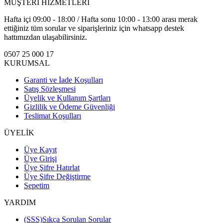
MÜŞTERİ HİZMETLERİ
Hafta içi 09:00 - 18:00 / Hafta sonu 10:00 - 13:00 arası merak
ettiğiniz tüm sorular ve siparişleriniz için whatsapp destek
hattımızdan ulaşabilirsiniz.
0507 25 000 17
KURUMSAL
Garanti ve İade Koşulları
Satış Sözleşmesi
Üyelik ve Kullanım Şartları
Gizlilik ve Ödeme Güvenliği
Teslimat Koşulları
ÜYELİK
Üye Kayıt
Üye Girişi
Üye Şifre Hatırlat
Üye Şifre Değiştirme
Sepetim
YARDIM
(SSS)Sıkça Sorulan Sorular