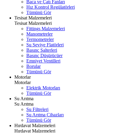
Baca ve Çatı Fanları
Hız Kontrol Regülatörleri
Tümünü Gör
Tesisat Malzemeleri
Tesisat Malzemeleri
Fittings Malzemeleri
Manometreler
Termometreler
Su Seviye Flatörleri
Basınç Şalterleri
Basınç Düşürücüer
Emniyet Ventilleri
Borular
Tümünü Gör
Motorlar
Motorlar
Elektrik Motorları
Tümünü Gör
Su Arıtma
Su Arıtma
Su Filtreleri
Su Arıtma Cihazları
Tümünü Gör
Hırdavat Malzemeleri
Hırdavat Malzemeleri