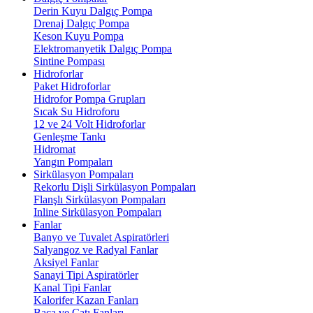
Derin Kuyu Dalgıç Pompa
Drenaj Dalgıç Pompa
Keson Kuyu Pompa
Elektromanyetik Dalgıç Pompa
Sintine Pompası
Hidroforlar
Paket Hidroforlar
Hidrofor Pompa Grupları
Sıcak Su Hidroforu
12 ve 24 Volt Hidroforlar
Genleşme Tankı
Hidromat
Yangın Pompaları
Sirkülasyon Pompaları
Rekorlu Dişli Sirkülasyon Pompaları
Flanşlı Sirkülasyon Pompaları
Inline Sirkülasyon Pompaları
Fanlar
Banyo ve Tuvalet Aspiratörleri
Salyangoz ve Radyal Fanlar
Aksiyel Fanlar
Sanayi Tipi Aspiratörler
Kanal Tipi Fanlar
Kalorifer Kazan Fanları
Baca ve Çatı Fanları