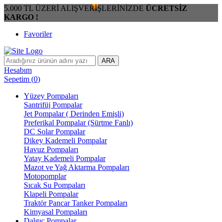
5.000 TL ÜZERİ ALIŞVERİŞLERİNİZDE
ÜCRETSİZ
KARGO !
Favoriler
ARA
Hesabım
Sepetim
(
0
)
Yüzey Pompaları
Santrifüj Pompalar
Jet Pompalar ( Derinden Emişli)
Preferikal Pompalar (Sürtme Fanlı)
DC Solar Pompalar
Dikey Kademeli Pompalar
Havuz Pompaları
Yatay Kademeli Pompalar
Mazot ve Yağ Aktarma Pompaları
Motopomplar
Sıcak Su Pompaları
Klapeli Pompalar
Traktör Pancar Tanker Pompaları
Kimyasal Pompaları
Dalgıç Pompalar