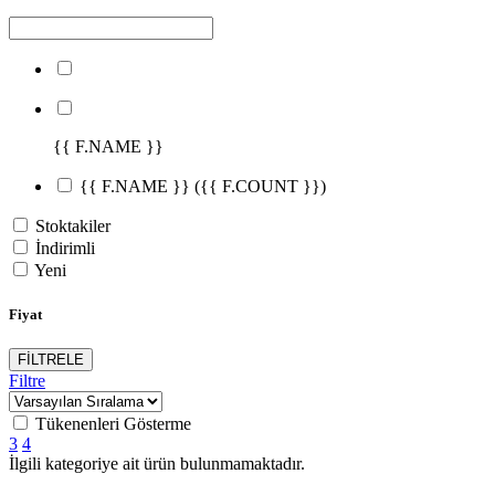
{{ F.NAME }}
{{ F.NAME }}
({{ F.COUNT }})
Stoktakiler
İndirimli
Yeni
Fiyat
FİLTRELE
Filtre
Tükenenleri Gösterme
3
4
İlgili kategoriye ait ürün bulunmamaktadır.