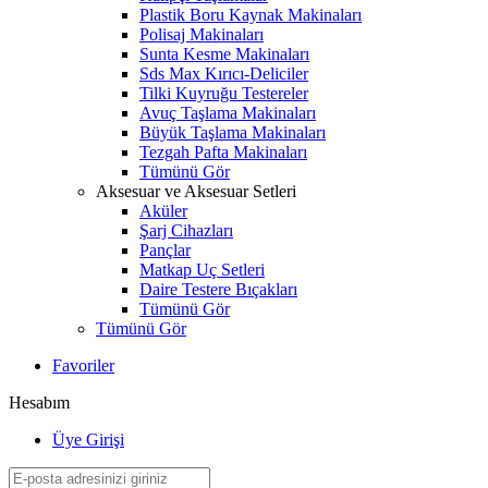
Plastik Boru Kaynak Makinaları
Polisaj Makinaları
Sunta Kesme Makinaları
Sds Max Kırıcı-Deliciler
Tilki Kuyruğu Testereler
Avuç Taşlama Makinaları
Büyük Taşlama Makinaları
Tezgah Pafta Makinaları
Tümünü Gör
Aksesuar ve Aksesuar Setleri
Aküler
Şarj Cihazları
Pançlar
Matkap Uç Setleri
Daire Testere Bıçakları
Tümünü Gör
Tümünü Gör
Favoriler
Hesabım
Üye Girişi