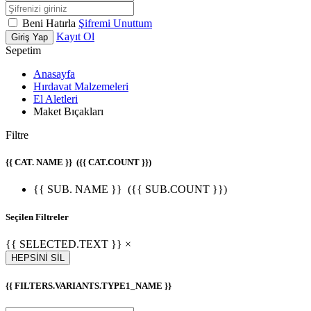
Beni Hatırla
Şifremi Unuttum
Kayıt Ol
Giriş Yap
Sepetim
Anasayfa
Hırdavat Malzemeleri
El Aletleri
Maket Bıçakları
Filtre
{{ CAT. NAME }}
({{ CAT.COUNT }})
{{ SUB. NAME }}
({{ SUB.COUNT }})
Seçilen Filtreler
{{ SELECTED.TEXT }} ×
HEPSİNİ SİL
{{ FILTERS.VARIANTS.TYPE1_NAME }}