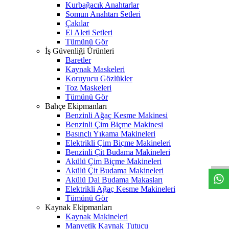
Kurbağacık Anahtarlar
Somun Anahtarı Setleri
Çakılar
El Aleti Setleri
Tümünü Gör
İş Güvenliği Ürünleri
Baretler
Kaynak Maskeleri
Koruyucu Gözlükler
Toz Maskeleri
Tümünü Gör
Bahçe Ekipmanları
Benzinli Ağaç Kesme Makinesi
Benzinli Çim Biçme Makinesi
Basınçlı Yıkama Makineleri
W
h
t
s
a
p
p
D
e
s
t
e
H
a
t
t
Elektrikli Çim Biçme Makineleri
Benzinli Çit Budama Makineleri
Akülü Çim Biçme Makineleri
Akülü Çit Budama Makineleri
Akülü Dal Budama Makasları
Elektrikli Ağaç Kesme Makineleri
Tümünü Gör
Kaynak Ekipmanları
Kaynak Makineleri
Manyetik Kaynak Tutucu