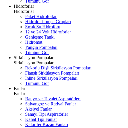
Tümünü Gör
Hidroforlar
Hidroforlar
Paket Hidroforlar
Hidrofor Pompa Grupları
Sıcak Su Hidroforu
12 ve 24 Volt Hidroforlar
Genleşme Tankı
Hidromat
Yangın Pompaları
Tümünü Gör
Sirkülasyon Pompaları
Sirkülasyon Pompaları
Rekorlu Dişli Sirkülasyon Pompaları
Flanşlı Sirkülasyon Pompaları
Inline Sirkülasyon Pompaları
Tümünü Gör
Fanlar
Fanlar
Banyo ve Tuvalet Aspiratörleri
Salyangoz ve Radyal Fanlar
Aksiyel Fanlar
Sanayi Tipi Aspiratörler
Kanal Tipi Fanlar
Kalorifer Kazan Fanları