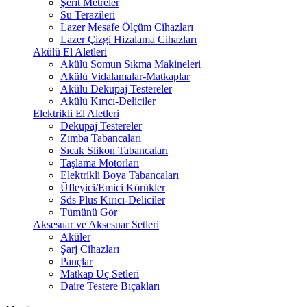
Şerit Metreler
Su Terazileri
Lazer Mesafe Ölçüm Cihazları
Lazer Çizgi Hizalama Cihazları
Akülü El Aletleri
Akülü Somun Sıkma Makineleri
Akülü Vidalamalar-Matkaplar
Akülü Dekupaj Testereler
Akülü Kırıcı-Deliciler
Elektrikli El Aletleri
Dekupaj Testereler
Zımba Tabancaları
Sıcak Slikon Tabancaları
Taşlama Motorları
Elektrikli Boya Tabancaları
Üfleyici/Emici Körükler
Sds Plus Kırıcı-Deliciler
Tümünü Gör
Aksesuar ve Aksesuar Setleri
Aküler
Şarj Cihazları
Pançlar
Matkap Uç Setleri
Daire Testere Bıçakları