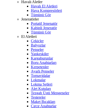
Havalı Aletler
Havalı El Aletleri
Hava Kompresörleri
Tümünü Gör
Jeneratörler
Portatif Jenenatör
Kabinli Jeneratör
Tümünü Gör
El Aletleri
Çekiçler
Balyozlar
Penseler
Yankeskiler
Kargaburunlar
Boru Anahtarları
Kerpetenler
Ayarlı Penseler
Tornavidalar
Lokmalar
Lokma Setleri
Alet Kutuları
Tezgah Üstü Mengeneler
Testereler
Maket Bıçakları
Cırcır Anahtarlar