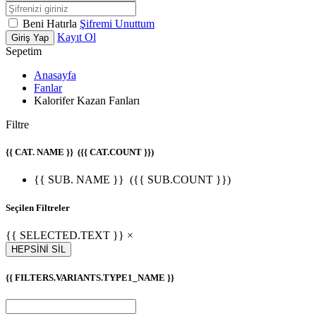
Beni Hatırla
Şifremi Unuttum
Kayıt Ol
Giriş Yap
Sepetim
Anasayfa
Fanlar
Kalorifer Kazan Fanları
Filtre
{{ CAT. NAME }}
({{ CAT.COUNT }})
{{ SUB. NAME }}
({{ SUB.COUNT }})
Seçilen Filtreler
{{ SELECTED.TEXT }} ×
HEPSİNİ SİL
{{ FILTERS.VARIANTS.TYPE1_NAME }}