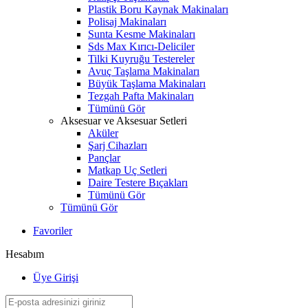
Plastik Boru Kaynak Makinaları
Polisaj Makinaları
Sunta Kesme Makinaları
Sds Max Kırıcı-Deliciler
Tilki Kuyruğu Testereler
Avuç Taşlama Makinaları
Büyük Taşlama Makinaları
Tezgah Pafta Makinaları
Tümünü Gör
Aksesuar ve Aksesuar Setleri
Aküler
Şarj Cihazları
Pançlar
Matkap Uç Setleri
Daire Testere Bıçakları
Tümünü Gör
Tümünü Gör
Favoriler
Hesabım
Üye Girişi