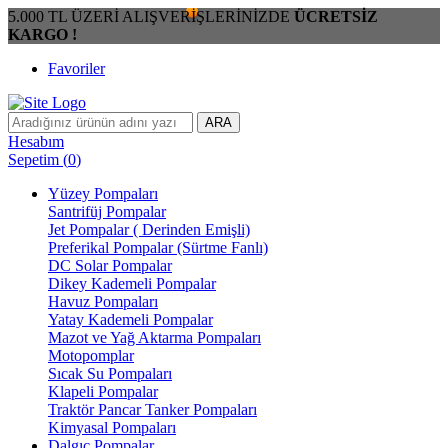
5.000 TL ÜZERİ ALIŞVERİŞLERİNİZDE
ÜCRETSİZ
KARGO !
Favoriler
ARA
Hesabım
Sepetim
(
0
)
Yüzey Pompaları
Santrifüj Pompalar
Jet Pompalar ( Derinden Emişli)
Preferikal Pompalar (Sürtme Fanlı)
DC Solar Pompalar
Dikey Kademeli Pompalar
Havuz Pompaları
Yatay Kademeli Pompalar
Mazot ve Yağ Aktarma Pompaları
Motopomplar
Sıcak Su Pompaları
Klapeli Pompalar
Traktör Pancar Tanker Pompaları
Kimyasal Pompaları
Dalgıç Pompalar