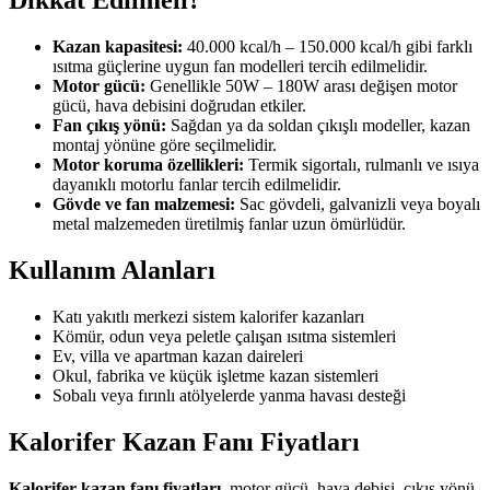
Dikkat Edilmeli?
Kazan kapasitesi:
40.000 kcal/h – 150.000 kcal/h gibi farklı
ısıtma güçlerine uygun fan modelleri tercih edilmelidir.
Motor gücü:
Genellikle 50W – 180W arası değişen motor
gücü, hava debisini doğrudan etkiler.
Fan çıkış yönü:
Sağdan ya da soldan çıkışlı modeller, kazan
montaj yönüne göre seçilmelidir.
Motor koruma özellikleri:
Termik sigortalı, rulmanlı ve ısıya
dayanıklı motorlu fanlar tercih edilmelidir.
Gövde ve fan malzemesi:
Sac gövdeli, galvanizli veya boyalı
metal malzemeden üretilmiş fanlar uzun ömürlüdür.
Kullanım Alanları
Katı yakıtlı merkezi sistem kalorifer kazanları
Kömür, odun veya peletle çalışan ısıtma sistemleri
Ev, villa ve apartman kazan daireleri
Okul, fabrika ve küçük işletme kazan sistemleri
Sobalı veya fırınlı atölyelerde yanma havası desteği
Kalorifer Kazan Fanı Fiyatları
Kalorifer kazan fanı fiyatları
, motor gücü, hava debisi, çıkış yönü,