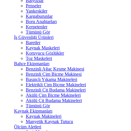
Balyozlar
Penseler
Yankeskiler
Kargaburunlar
Boru Anahtarları
Kerpetenler
Tümünü Gör
İş Güvenliği Ürünleri
Baretler
Kaynak Maskeleri
Koruyucu Gözlükler
Toz Maskeleri
Bahçe Ekipmanları
Benzinli Ağaç Kesme Makinesi
Benzinli Çim Biçme Makinesi
Basınçlı Yıkama Makineleri
Elektrikli Çim Biçme Makineleri
Benzinli Çit Budama Makineleri
Akülü Çim Biçme Makineleri
Akülü Çit Budama Makineleri
Tümünü Gör
Kaynak Ekipmanları
Kaynak Makineleri
Manyetik Kaynak Tutucu
Ölçüm Aletleri