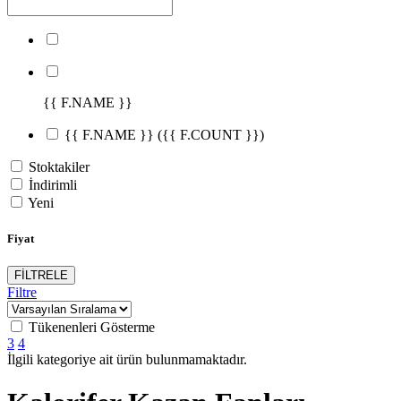
{{ F.NAME }}
{{ F.NAME }}
({{ F.COUNT }})
Stoktakiler
İndirimli
Yeni
Fiyat
FİLTRELE
Filtre
Tükenenleri Gösterme
3
4
İlgili kategoriye ait ürün bulunmamaktadır.