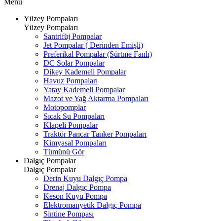
Menü
Yüzey Pompaları
Yüzey Pompaları
Santrifüj Pompalar
Jet Pompalar ( Derinden Emişli)
Preferikal Pompalar (Sürtme Fanlı)
DC Solar Pompalar
Dikey Kademeli Pompalar
Havuz Pompaları
Yatay Kademeli Pompalar
Mazot ve Yağ Aktarma Pompaları
Motopomplar
Sıcak Su Pompaları
Klapeli Pompalar
Traktör Pancar Tanker Pompaları
Kimyasal Pompaları
Tümünü Gör
Dalgıç Pompalar
Dalgıç Pompalar
Derin Kuyu Dalgıç Pompa
Drenaj Dalgıç Pompa
Keson Kuyu Pompa
Elektromanyetik Dalgıç Pompa
Sintine Pompası