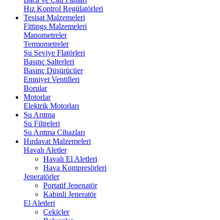
Hız Kontrol Regülatörleri
Tesisat Malzemeleri
Fittings Malzemeleri
Manometreler
Termometreler
Su Seviye Flatörleri
Basınç Şalterleri
Basınç Düşürücüer
Emniyet Ventilleri
Borular
Motorlar
Elektrik Motorları
Su Arıtma
Su Filtreleri
Su Arıtma Cihazları
Hırdavat Malzemeleri
Havalı Aletler
Havalı El Aletleri
Hava Kompresörleri
Jeneratörler
Portatif Jenenatör
Kabinli Jeneratör
El Aletleri
Çekiçler