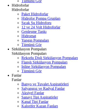
Tümünü Gör
Hidroforlar
Hidroforlar
Paket Hidroforlar
Hidrofor Pompa Grupları
Sıcak Su Hidroforu
12 ve 24 Volt Hidroforlar
Genleşme Tankı
Hidromat
Yangın Pompaları
Tümünü Gör
Sirkülasyon Pompaları
Sirkülasyon Pompaları
Rekorlu Dişli Sirkülasyon Pompaları
Flanşlı Sirkülasyon Pompaları
Inline Sirkülasyon Pompaları
Tümünü Gör
Fanlar
Fanlar
Banyo ve Tuvalet Aspiratörleri
Salyangoz ve Radyal Fanlar
Aksiyel Fanlar
Sanayi Tipi Aspiratörler
Kanal Tipi Fanlar
Kalorifer Kazan Fanları