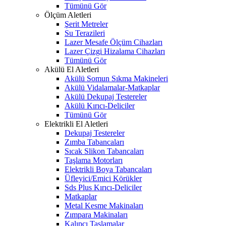
Tümünü Gör
Ölçüm Aletleri
Şerit Metreler
Su Terazileri
Lazer Mesafe Ölçüm Cihazları
Lazer Çizgi Hizalama Cihazları
Tümünü Gör
Akülü El Aletleri
Akülü Somun Sıkma Makineleri
Akülü Vidalamalar-Matkaplar
Akülü Dekupaj Testereler
Akülü Kırıcı-Deliciler
Tümünü Gör
Elektrikli El Aletleri
Dekupaj Testereler
Zımba Tabancaları
Sıcak Slikon Tabancaları
Taşlama Motorları
Elektrikli Boya Tabancaları
Üfleyici/Emici Körükler
Sds Plus Kırıcı-Deliciler
Matkaplar
Metal Kesme Makinaları
Zımpara Makinaları
Kalıpçı Taşlamalar