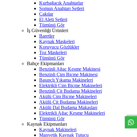
Kurbağacık Anahtarlar
Somun Anahtarı Setleri
Çakılar
El Aleti Setleri
Tümünü Gör
İş Güvenliği Ürünleri
Baretler
Kaynak Maskeleri
Koruyucu Gözlükler
Toz Maskeleri
Tümünü Gör
Bahçe Ekipmanları
Benzinli Ağaç Kesme Makinesi
Benzinli Çim Biçme Makinesi
Basınçlı Yıkama Makineleri
Elektrikli Çim Biçme Makineleri
Benzinli Çit Budama Makineleri
Akülü Çim Biçme Makineleri
W
h
t
s
a
p
p
D
e
s
t
e
H
a
t
t
Akülü Çit Budama Makineleri
Akülü Dal Budama Makasları
Elektrikli Ağaç Kesme Makineleri
Tümünü Gör
Kaynak Ekipmanları
Kaynak Makineleri
Manyetik Kaynak Tutucu