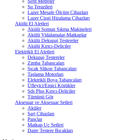
Şerit Metreler
Su Terazileri
Lazer Mesafe Ölçüm Cihazları
Lazer Çizgi Hizalama Cihazları
Akülü El Aletleri
Akülü Somun Sıkma Makineleri
Akülü Vidalamalar-Matkaplar
Akülü Dekupaj Testereler
Akülü Kırıcı-Deliciler
Elektrikli El Aletleri
Dekupaj Testereler
Zımba Tabancaları
Sıcak Slikon Tabancaları
Taşlama Motorları
Elektrikli Boya Tabancaları
Üfleyici/Emici Körükler
Sds Plus Kırıcı-Deliciler
Tümünü Gör
Aksesuar ve Aksesuar Setleri
Aküler
Şarj Cihazları
Pançlar
Matkap Uç Setleri
Daire Testere Bıçakları