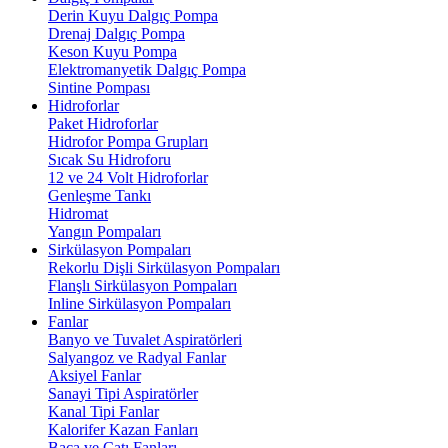
Derin Kuyu Dalgıç Pompa
Drenaj Dalgıç Pompa
Keson Kuyu Pompa
Elektromanyetik Dalgıç Pompa
Sintine Pompası
Hidroforlar
Paket Hidroforlar
Hidrofor Pompa Grupları
Sıcak Su Hidroforu
12 ve 24 Volt Hidroforlar
Genleşme Tankı
Hidromat
Yangın Pompaları
Sirkülasyon Pompaları
Rekorlu Dişli Sirkülasyon Pompaları
Flanşlı Sirkülasyon Pompaları
Inline Sirkülasyon Pompaları
Fanlar
Banyo ve Tuvalet Aspiratörleri
Salyangoz ve Radyal Fanlar
Aksiyel Fanlar
Sanayi Tipi Aspiratörler
Kanal Tipi Fanlar
Kalorifer Kazan Fanları
Baca ve Çatı Fanları