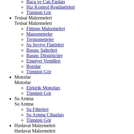
Baca ve Çatı Fanları
Hız Kontrol Regülatörleri
Tümünü Gör
Tesisat Malzemeleri
Tesisat Malzemeleri
Fittings Malzemeleri
Manometreler
Termometreler
Su Seviye Flatörleri
Basınç Şalterleri
Basınç Düşürücüer
Emniyet Ventilleri
Borular
Tümünü Gör
Motorlar
Motorlar
Elektrik Motorları
Tümünü Gör
Su Arıtma
Su Arıtma
Su Filtreleri
Su Arıtma Cihazları
Tümünü Gör
Hırdavat Malzemeleri
Hırdavat Malzemeleri