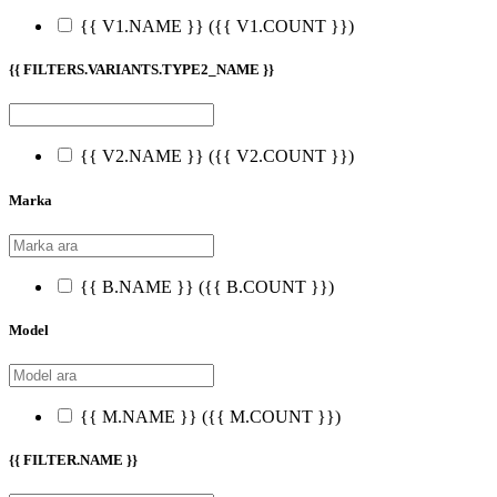
{{ V1.NAME }}
({{ V1.COUNT }})
{{ FILTERS.VARIANTS.TYPE2_NAME }}
{{ V2.NAME }}
({{ V2.COUNT }})
Marka
{{ B.NAME }}
({{ B.COUNT }})
Model
{{ M.NAME }}
({{ M.COUNT }})
{{ FILTER.NAME }}