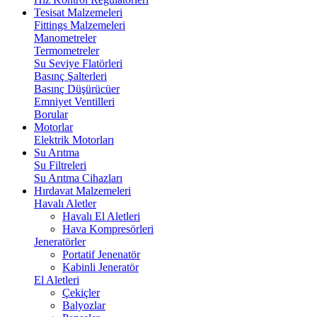
Tesisat Malzemeleri
Fittings Malzemeleri
Manometreler
Termometreler
Su Seviye Flatörleri
Basınç Şalterleri
Basınç Düşürücüer
Emniyet Ventilleri
Borular
Motorlar
Elektrik Motorları
Su Arıtma
Su Filtreleri
Su Arıtma Cihazları
Hırdavat Malzemeleri
Havalı Aletler
Havalı El Aletleri
Hava Kompresörleri
Jeneratörler
Portatif Jenenatör
Kabinli Jeneratör
El Aletleri
Çekiçler
Balyozlar