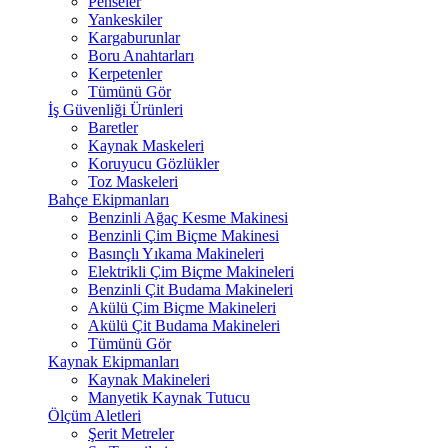
Penseler
Yankeskiler
Kargaburunlar
Boru Anahtarları
Kerpetenler
Tümünü Gör
İş Güvenliği Ürünleri
Baretler
Kaynak Maskeleri
Koruyucu Gözlükler
Toz Maskeleri
Bahçe Ekipmanları
Benzinli Ağaç Kesme Makinesi
Benzinli Çim Biçme Makinesi
Basınçlı Yıkama Makineleri
Elektrikli Çim Biçme Makineleri
Benzinli Çit Budama Makineleri
Akülü Çim Biçme Makineleri
Akülü Çit Budama Makineleri
Tümünü Gör
Kaynak Ekipmanları
Kaynak Makineleri
Manyetik Kaynak Tutucu
Ölçüm Aletleri
Şerit Metreler