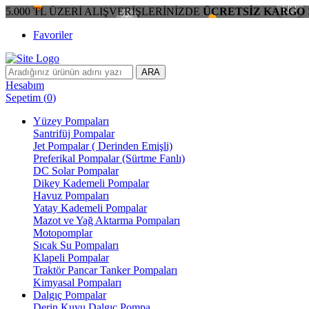
5.000 TL ÜZERİ ALIŞVERİŞLERİNİZDE
ÜCRETSİZ KARGO 
Favoriler
ARA
Hesabım
Sepetim
(
0
)
Yüzey Pompaları
Santrifüj Pompalar
Jet Pompalar ( Derinden Emişli)
Preferikal Pompalar (Sürtme Fanlı)
DC Solar Pompalar
Dikey Kademeli Pompalar
Havuz Pompaları
Yatay Kademeli Pompalar
Mazot ve Yağ Aktarma Pompaları
Motopomplar
Sıcak Su Pompaları
Klapeli Pompalar
Traktör Pancar Tanker Pompaları
Kimyasal Pompaları
Dalgıç Pompalar
Derin Kuyu Dalgıç Pompa