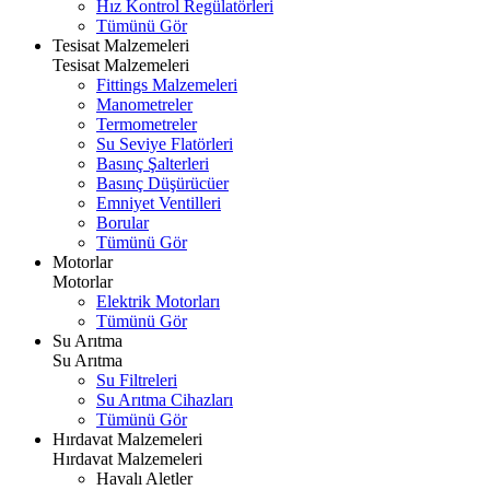
Hız Kontrol Regülatörleri
Tümünü Gör
Tesisat Malzemeleri
Tesisat Malzemeleri
Fittings Malzemeleri
Manometreler
Termometreler
Su Seviye Flatörleri
Basınç Şalterleri
Basınç Düşürücüer
Emniyet Ventilleri
Borular
Tümünü Gör
Motorlar
Motorlar
Elektrik Motorları
Tümünü Gör
Su Arıtma
Su Arıtma
Su Filtreleri
Su Arıtma Cihazları
Tümünü Gör
Hırdavat Malzemeleri
Hırdavat Malzemeleri
Havalı Aletler