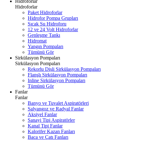
Hidroforlar
Hidroforlar
Paket Hidroforlar
Hidrofor Pompa Grupları
Sıcak Su Hidroforu
12 ve 24 Volt Hidroforlar
Genleşme Tankı
Hidromat
Yangın Pompaları
Tümünü Gör
Sirkülasyon Pompaları
Sirkülasyon Pompaları
Rekorlu Dişli Sirkülasyon Pompaları
Flanşlı Sirkülasyon Pompaları
Inline Sirkülasyon Pompaları
Tümünü Gör
Fanlar
Fanlar
Banyo ve Tuvalet Aspiratörleri
Salyangoz ve Radyal Fanlar
Aksiyel Fanlar
Sanayi Tipi Aspiratörler
Kanal Tipi Fanlar
Kalorifer Kazan Fanları
Baca ve Çatı Fanları