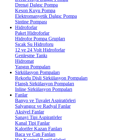
Drenaj Dalgıç Pompa
Keson Kuyu Pompa
Elektromanyetik Dalgıç Pompa
Sintine Pompası
Hidroforlar
Paket Hidroforlar
Hidrofor Pompa Grupları
Sıcak Su Hidroforu
12 ve 24 Volt Hidroforlar
Genleşme Tankı
Hidromat
Yangın Pompaları
Sirkülasyon Pompaları
Rekorlu Dişli Sirkülasyon Pompaları
Flanşlı Sirkülasyon Pompaları
Inline Sirkülasyon Pompaları
Fanlar
Banyo ve Tuvalet Aspiratörleri
Salyangoz ve Radyal Fanlar
Aksiyel Fanlar
Sanayi Tipi Aspiratörler
Kanal Tipi Fanlar
Kalorifer Kazan Fanları
Baca ve Çatı Fanları
Hız Kontrol Regülatörleri