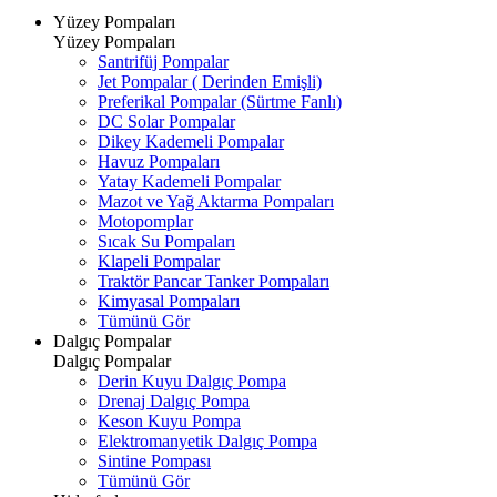
Yüzey Pompaları
Yüzey Pompaları
Santrifüj Pompalar
Jet Pompalar ( Derinden Emişli)
Preferikal Pompalar (Sürtme Fanlı)
DC Solar Pompalar
Dikey Kademeli Pompalar
Havuz Pompaları
Yatay Kademeli Pompalar
Mazot ve Yağ Aktarma Pompaları
Motopomplar
Sıcak Su Pompaları
Klapeli Pompalar
Traktör Pancar Tanker Pompaları
Kimyasal Pompaları
Tümünü Gör
Dalgıç Pompalar
Dalgıç Pompalar
Derin Kuyu Dalgıç Pompa
Drenaj Dalgıç Pompa
Keson Kuyu Pompa
Elektromanyetik Dalgıç Pompa
Sintine Pompası
Tümünü Gör