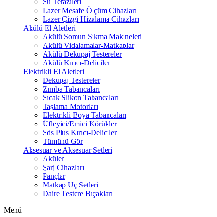
Su Terazileri
Lazer Mesafe Ölçüm Cihazları
Lazer Çizgi Hizalama Cihazları
Akülü El Aletleri
Akülü Somun Sıkma Makineleri
Akülü Vidalamalar-Matkaplar
Akülü Dekupaj Testereler
Akülü Kırıcı-Deliciler
Elektrikli El Aletleri
Dekupaj Testereler
Zımba Tabancaları
Sıcak Slikon Tabancaları
Taşlama Motorları
Elektrikli Boya Tabancaları
Üfleyici/Emici Körükler
Sds Plus Kırıcı-Deliciler
Tümünü Gör
Aksesuar ve Aksesuar Setleri
Aküler
Şarj Cihazları
Pançlar
Matkap Uç Setleri
Daire Testere Bıçakları
Menü