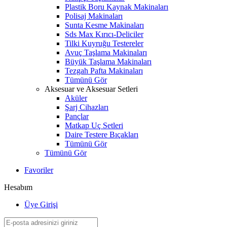
Plastik Boru Kaynak Makinaları
Polisaj Makinaları
Sunta Kesme Makinaları
Sds Max Kırıcı-Deliciler
Tilki Kuyruğu Testereler
Avuç Taşlama Makinaları
Büyük Taşlama Makinaları
Tezgah Pafta Makinaları
Tümünü Gör
Aksesuar ve Aksesuar Setleri
Aküler
Şarj Cihazları
Pançlar
Matkap Uç Setleri
Daire Testere Bıçakları
Tümünü Gör
Tümünü Gör
Favoriler
Hesabım
Üye Girişi