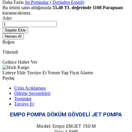
Daha Fazla
Jet Pompalar ( Derinden Emişli)
Bu ürünü satın aldığınızda
55,40
TL değerinde
1108
Parapuan
kazanacaksınız.
Adet
Sepete Ekle
Hemen Al
Beğen
Tükendi
Gelince Haber Ver
Listeye Ekle
Tavsiye Et
Yorum Yap
Fiyat Alarmı
Paylaş
Ürün Açıklaması
Ödeme Seçenekleri
Yorumlar
Tavsiye Et
EMPO POMPA DÖKÜM GÖVDELİ JET POMPA
Model: Empo EMJET 150 M
Güç: 1.5HP