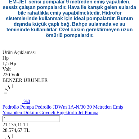
EM-JET serisi pompalar 9 metreden emiş yapabilen,
sessiz çalışan pompalardır. Hava ile karışık gelen sularda
bile rahatlıkla emiş yapabilmektedir. Hidrofor
sistemlerinde kullanmak için ideal pompalardır. Bunun
dışında küçük çaplı bağ. Bahçe sulamada ve su
temininde kullanılırlar. Özel bakım gerektirmeyen uzun
ömürlü pompalardır.
Ürün Açıklaması
Hp
1,5 Hp
Volt
220 Volt
BENZER ÜRÜNLER
%
0
Pedrollo Pompa
Pedrollo JDWm 1A-N/30 30 Metreden Emiş
Yapabilen Döküm Gövdeli Enjektörlü Jet Pompa
21.135,11
TL
28.574,67
TL