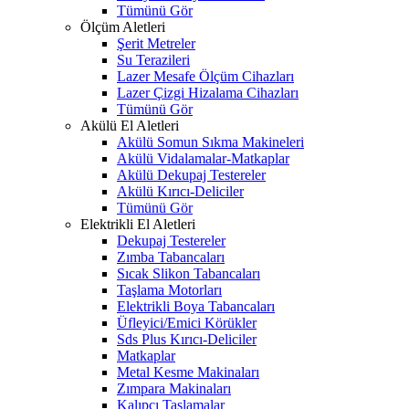
Tümünü Gör
Ölçüm Aletleri
Şerit Metreler
Su Terazileri
Lazer Mesafe Ölçüm Cihazları
Lazer Çizgi Hizalama Cihazları
Tümünü Gör
Akülü El Aletleri
Akülü Somun Sıkma Makineleri
Akülü Vidalamalar-Matkaplar
Akülü Dekupaj Testereler
Akülü Kırıcı-Deliciler
Tümünü Gör
Elektrikli El Aletleri
Dekupaj Testereler
Zımba Tabancaları
Sıcak Slikon Tabancaları
Taşlama Motorları
Elektrikli Boya Tabancaları
Üfleyici/Emici Körükler
Sds Plus Kırıcı-Deliciler
Matkaplar
Metal Kesme Makinaları
Zımpara Makinaları
Kalıpçı Taşlamalar