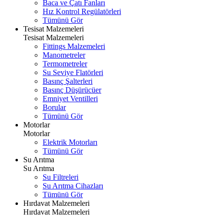
Baca ve Çatı Fanları
Hız Kontrol Regülatörleri
Tümünü Gör
Tesisat Malzemeleri
Tesisat Malzemeleri
Fittings Malzemeleri
Manometreler
Termometreler
Su Seviye Flatörleri
Basınç Şalterleri
Basınç Düşürücüer
Emniyet Ventilleri
Borular
Tümünü Gör
Motorlar
Motorlar
Elektrik Motorları
Tümünü Gör
Su Arıtma
Su Arıtma
Su Filtreleri
Su Arıtma Cihazları
Tümünü Gör
Hırdavat Malzemeleri
Hırdavat Malzemeleri