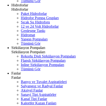
Tümünü Gör
Hidroforlar
Hidroforlar
Paket Hidroforlar
Hidrofor Pompa Grupları
Sıcak Su Hidroforu
12 ve 24 Volt Hidroforlar
Genleşme Tankı
Hidromat
Yangın Pompaları
Tümünü Gör
Sirkülasyon Pompaları
Sirkülasyon Pompaları
Rekorlu Dişli Sirkülasyon Pompaları
Flanşlı Sirkülasyon Pompaları
Inline Sirkülasyon Pompaları
Tümünü Gör
Fanlar
Fanlar
Banyo ve Tuvalet Aspiratörleri
Salyangoz ve Radyal Fanlar
Aksiyel Fanlar
Sanayi Tipi Aspiratörler
Kanal Tipi Fanlar
Kalorifer Kazan Fanları