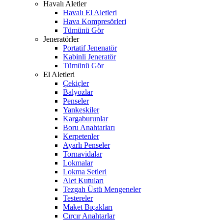
Havalı Aletler
Havalı El Aletleri
Hava Kompresörleri
Tümünü Gör
Jeneratörler
Portatif Jenenatör
Kabinli Jeneratör
Tümünü Gör
El Aletleri
Çekiçler
Balyozlar
Penseler
Yankeskiler
Kargaburunlar
Boru Anahtarları
Kerpetenler
Ayarlı Penseler
Tornavidalar
Lokmalar
Lokma Setleri
Alet Kutuları
Tezgah Üstü Mengeneler
Testereler
Maket Bıçakları
Cırcır Anahtarlar