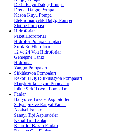
Derin Kuyu Dalgıç Pompa
Drenaj Dalgıç Pompa
Keson Kuyu Pompa
Elektromanyetik Dalgıç Pompa
Sintine Pompası
Hidroforlar
Paket Hidroforlar
Hidrofor Pompa Grupları
Sıcak Su Hidroforu
12 ve 24 Volt Hidroforlar
Genleşme Tankı
Hidromat
Yangın Pompaları
Sirkülasyon Pompaları
Rekorlu Dişli Sirkülasyon Pompaları
Flanşlı Sirkülasyon Pompaları
Inline Sirkülasyon Pompaları
Fanlar
Banyo ve Tuvalet Aspiratörleri
Salyangoz ve Radyal Fanlar
Aksiyel Fanlar
Sanayi Tipi Aspiratörler
Kanal Tipi Fanlar
Kalorifer Kazan Fanları
Baca ve Çatı Fanları