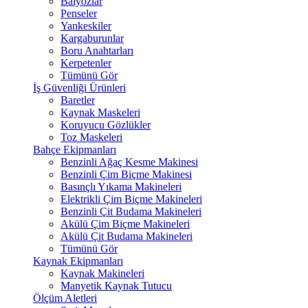
Balyozlar
Penseler
Yankeskiler
Kargaburunlar
Boru Anahtarları
Kerpetenler
Tümünü Gör
İş Güvenliği Ürünleri
Baretler
Kaynak Maskeleri
Koruyucu Gözlükler
Toz Maskeleri
Bahçe Ekipmanları
Benzinli Ağaç Kesme Makinesi
Benzinli Çim Biçme Makinesi
Basınçlı Yıkama Makineleri
Elektrikli Çim Biçme Makineleri
Benzinli Çit Budama Makineleri
Akülü Çim Biçme Makineleri
Akülü Çit Budama Makineleri
Tümünü Gör
Kaynak Ekipmanları
Kaynak Makineleri
Manyetik Kaynak Tutucu
Ölçüm Aletleri