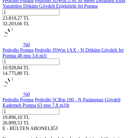
Pedrollo Pompa
Pedrollo JDWm 2/30 30 Metre Derinden Emiş
Yapabilen Döküm Gövdeli Enjektörlü Jet Pompa
23.819,27
TL
32.203,66
TL
%
0
Pedrollo Pompa
Pedrollo JSWm 1AX - N Döküm Gövdeli Jet
Pompa 48 mss 3.6 m3/
10.928,84
TL
14.775,80
TL
%
0
Pedrollo Pompa
Pedrollo 5CRm 100 - N Paslanmaz Gövdeli
Kademeli Pompa 63 mss 7.8 m3/h
19.896,10
TL
26.899,53
TL
E - BÜLTEN ABONELİĞİ