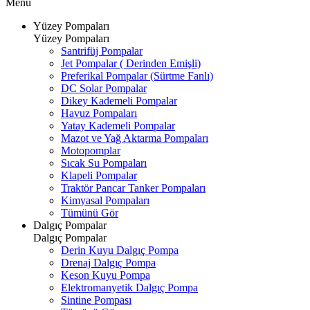
Menü
Yüzey Pompaları
Yüzey Pompaları
Santrifüj Pompalar
Jet Pompalar ( Derinden Emişli)
Preferikal Pompalar (Sürtme Fanlı)
DC Solar Pompalar
Dikey Kademeli Pompalar
Havuz Pompaları
Yatay Kademeli Pompalar
Mazot ve Yağ Aktarma Pompaları
Motopomplar
Sıcak Su Pompaları
Klapeli Pompalar
Traktör Pancar Tanker Pompaları
Kimyasal Pompaları
Tümünü Gör
Dalgıç Pompalar
Dalgıç Pompalar
Derin Kuyu Dalgıç Pompa
Drenaj Dalgıç Pompa
Keson Kuyu Pompa
Elektromanyetik Dalgıç Pompa
Sintine Pompası