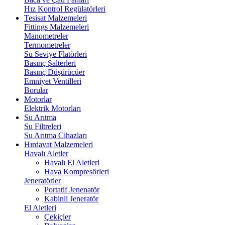
Hız Kontrol Regülatörleri
Tesisat Malzemeleri
Fittings Malzemeleri
Manometreler
Termometreler
Su Seviye Flatörleri
Basınç Şalterleri
Basınç Düşürücüer
Emniyet Ventilleri
Borular
Motorlar
Elektrik Motorları
Su Arıtma
Su Filtreleri
Su Arıtma Cihazları
Hırdavat Malzemeleri
Havalı Aletler
Havalı El Aletleri
Hava Kompresörleri
Jeneratörler
Portatif Jenenatör
Kabinli Jeneratör
El Aletleri
Çekiçler