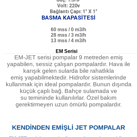
Volt: 220v
Bağlantı Çapı: 1" X 1"
BASMA KAPASİTESİ
60 mss / 0 m3/h
28 mss / 3
m3/h
13 mss / 4
m3/h
EM Serisi
EM-JET serisi pompalar 9 metreden emiş
yapabilen, sessiz çalışan pompalardır. Hava ile
karışık gelen sularda bile rahatlıkla
emiş yapabilmektedir. Hidrofor sistemlerinde
kullanmak için ideal pompalardır. Bunun dışında
küçük çaplı bağ. Bahçe sulamada ve
su temininde kullanılırlar. Özel bakım
gerektirmeyen uzun ömürlü pompalardır.
KENDİNDEN EMİŞLİ JET POMPALAR