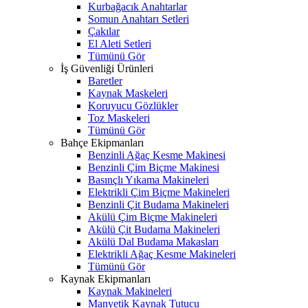
Kurbağacık Anahtarlar
Somun Anahtarı Setleri
Çakılar
El Aleti Setleri
Tümünü Gör
İş Güvenliği Ürünleri
Baretler
Kaynak Maskeleri
Koruyucu Gözlükler
Toz Maskeleri
Tümünü Gör
Bahçe Ekipmanları
Benzinli Ağaç Kesme Makinesi
Benzinli Çim Biçme Makinesi
Basınçlı Yıkama Makineleri
Elektrikli Çim Biçme Makineleri
Benzinli Çit Budama Makineleri
Akülü Çim Biçme Makineleri
Akülü Çit Budama Makineleri
Akülü Dal Budama Makasları
Elektrikli Ağaç Kesme Makineleri
Tümünü Gör
Kaynak Ekipmanları
Kaynak Makineleri
Manyetik Kaynak Tutucu