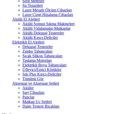
Şerit Metreler
Su Terazileri
Lazer Mesafe Ölçüm Cihazları
Lazer Çizgi Hizalama Cihazları
Akülü El Aletleri
Akülü Somun Sıkma Makineleri
Akülü Vidalamalar-Matkaplar
Akülü Dekupaj Testereler
Akülü Kırıcı-Deliciler
Elektrikli El Aletleri
Dekupaj Testereler
Zımba Tabancaları
Sıcak Slikon Tabancaları
Taşlama Motorları
Elektrikli Boya Tabancaları
Üfleyici/Emici Körükler
Sds Plus Kırıcı-Deliciler
Tümünü Gör
Aksesuar ve Aksesuar Setleri
Aküler
Şarj Cihazları
Pançlar
Matkap Uç Setleri
Daire Testere Bıçakları