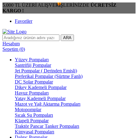
5.000 TL ÜZERİ ALIŞVERİŞLERİNİZDE
ÜCRETSİZ
KARGO !
Favoriler
ARA
Hesabım
Sepetim
(
0
)
Yüzey Pompaları
Santrifüj Pompalar
Jet Pompalar ( Derinden Emişli)
Preferikal Pompalar (Sürtme Fanlı)
DC Solar Pompalar
Dikey Kademeli Pompalar
Havuz Pompaları
Yatay Kademeli Pompalar
Mazot ve Yağ Aktarma Pompaları
Motopomplar
Sıcak Su Pompaları
Klapeli Pompalar
Traktör Pancar Tanker Pompaları
Kimyasal Pompaları
Dalgıç Pompalar