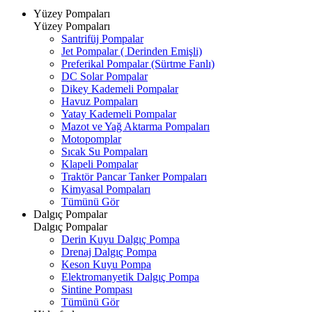
Yüzey Pompaları
Yüzey Pompaları
Santrifüj Pompalar
Jet Pompalar ( Derinden Emişli)
Preferikal Pompalar (Sürtme Fanlı)
DC Solar Pompalar
Dikey Kademeli Pompalar
Havuz Pompaları
Yatay Kademeli Pompalar
Mazot ve Yağ Aktarma Pompaları
Motopomplar
Sıcak Su Pompaları
Klapeli Pompalar
Traktör Pancar Tanker Pompaları
Kimyasal Pompaları
Tümünü Gör
Dalgıç Pompalar
Dalgıç Pompalar
Derin Kuyu Dalgıç Pompa
Drenaj Dalgıç Pompa
Keson Kuyu Pompa
Elektromanyetik Dalgıç Pompa
Sintine Pompası
Tümünü Gör