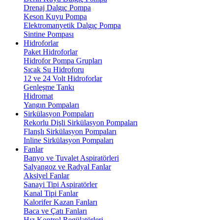
Drenaj Dalgıç Pompa
Keson Kuyu Pompa
Elektromanyetik Dalgıç Pompa
Sintine Pompası
Hidroforlar
Paket Hidroforlar
Hidrofor Pompa Grupları
Sıcak Su Hidroforu
12 ve 24 Volt Hidroforlar
Genleşme Tankı
Hidromat
Yangın Pompaları
Sirkülasyon Pompaları
Rekorlu Dişli Sirkülasyon Pompaları
Flanşlı Sirkülasyon Pompaları
Inline Sirkülasyon Pompaları
Fanlar
Banyo ve Tuvalet Aspiratörleri
Salyangoz ve Radyal Fanlar
Aksiyel Fanlar
Sanayi Tipi Aspiratörler
Kanal Tipi Fanlar
Kalorifer Kazan Fanları
Baca ve Çatı Fanları
Hız Kontrol Regülatörleri