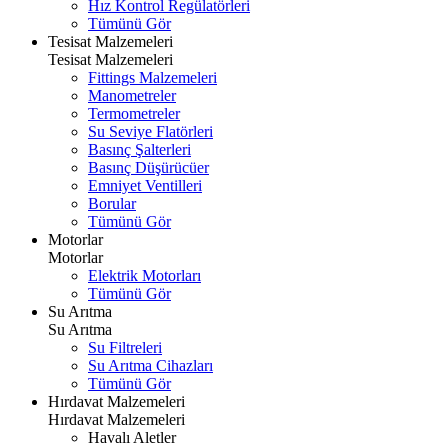
Hız Kontrol Regülatörleri
Tümünü Gör
Tesisat Malzemeleri
Tesisat Malzemeleri
Fittings Malzemeleri
Manometreler
Termometreler
Su Seviye Flatörleri
Basınç Şalterleri
Basınç Düşürücüer
Emniyet Ventilleri
Borular
Tümünü Gör
Motorlar
Motorlar
Elektrik Motorları
Tümünü Gör
Su Arıtma
Su Arıtma
Su Filtreleri
Su Arıtma Cihazları
Tümünü Gör
Hırdavat Malzemeleri
Hırdavat Malzemeleri
Havalı Aletler