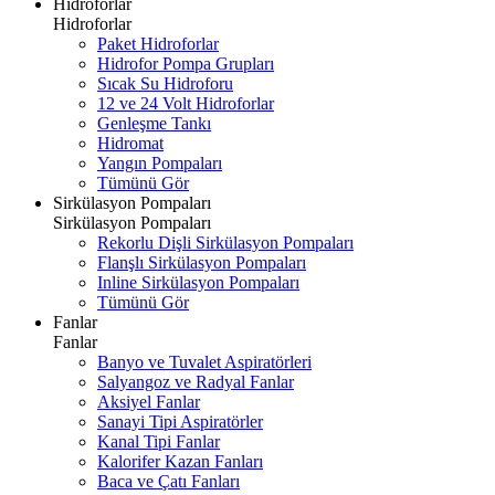
Hidroforlar
Hidroforlar
Paket Hidroforlar
Hidrofor Pompa Grupları
Sıcak Su Hidroforu
12 ve 24 Volt Hidroforlar
Genleşme Tankı
Hidromat
Yangın Pompaları
Tümünü Gör
Sirkülasyon Pompaları
Sirkülasyon Pompaları
Rekorlu Dişli Sirkülasyon Pompaları
Flanşlı Sirkülasyon Pompaları
Inline Sirkülasyon Pompaları
Tümünü Gör
Fanlar
Fanlar
Banyo ve Tuvalet Aspiratörleri
Salyangoz ve Radyal Fanlar
Aksiyel Fanlar
Sanayi Tipi Aspiratörler
Kanal Tipi Fanlar
Kalorifer Kazan Fanları
Baca ve Çatı Fanları