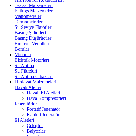
Tesisat Malzemeleri
Fittings Malzemeleri
Manometreler
Termometreler
Su Seviye Flatörleri
Basınç Şalterleri
Basınç Düşürücüer
Emniyet Ventilleri
Borular
Motorlar
Elektrik Motorları
Su Arıtma
Su Filtreleri
Su Arıtma Cihazları
Hırdavat Malzemeleri
Havalı Aletler
Havalı El Aletleri
Hava Kompresörleri
Jeneratörler
Portatif Jenenatör
Kabinli Jeneratör
El Aletleri
Çekiçler
Balyozlar