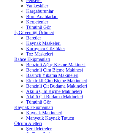
Penseler
Yankeskiler
Kargaburunlar
Boru Anahtarları
Kerpetenler
Tümünü Gör
İş Güvenliği Ürünleri
Baretler
Kaynak Maskeleri
Koruyucu Gözlükler
Toz Maskeleri
Bahçe Ekipmanları
Benzinli Ağaç Kesme Makinesi
Benzinli Çim Biçme Makinesi
Basınçlı Yıkama Makineleri
Elektrikli Çim Biçme Makineleri
Benzinli Çit Budama Makineleri
Akülü Çim Biçme Makineleri
Akülü Çit Budama Makineleri
Tümünü Gör
Kaynak Ekipmanları
Kaynak Makineleri
Manyetik Kaynak Tutucu
Ölçüm Aletleri
Şerit Metreler