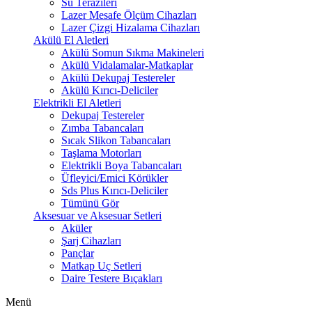
Su Terazileri
Lazer Mesafe Ölçüm Cihazları
Lazer Çizgi Hizalama Cihazları
Akülü El Aletleri
Akülü Somun Sıkma Makineleri
Akülü Vidalamalar-Matkaplar
Akülü Dekupaj Testereler
Akülü Kırıcı-Deliciler
Elektrikli El Aletleri
Dekupaj Testereler
Zımba Tabancaları
Sıcak Slikon Tabancaları
Taşlama Motorları
Elektrikli Boya Tabancaları
Üfleyici/Emici Körükler
Sds Plus Kırıcı-Deliciler
Tümünü Gör
Aksesuar ve Aksesuar Setleri
Aküler
Şarj Cihazları
Pançlar
Matkap Uç Setleri
Daire Testere Bıçakları
Menü