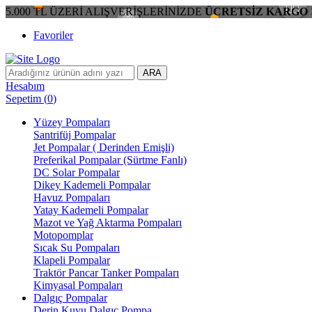
5.000 TL ÜZERİ ALIŞVERİŞLERİNİZDE
ÜCRETSİZ KARGO 
Favoriler
ARA
Hesabım
Sepetim
(
0
)
Yüzey Pompaları
Santrifüj Pompalar
Jet Pompalar ( Derinden Emişli)
Preferikal Pompalar (Sürtme Fanlı)
DC Solar Pompalar
Dikey Kademeli Pompalar
Havuz Pompaları
Yatay Kademeli Pompalar
Mazot ve Yağ Aktarma Pompaları
Motopomplar
Sıcak Su Pompaları
Klapeli Pompalar
Traktör Pancar Tanker Pompaları
Kimyasal Pompaları
Dalgıç Pompalar
Derin Kuyu Dalgıç Pompa