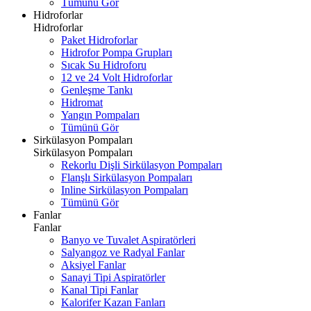
Tümünü Gör
Hidroforlar
Hidroforlar
Paket Hidroforlar
Hidrofor Pompa Grupları
Sıcak Su Hidroforu
12 ve 24 Volt Hidroforlar
Genleşme Tankı
Hidromat
Yangın Pompaları
Tümünü Gör
Sirkülasyon Pompaları
Sirkülasyon Pompaları
Rekorlu Dişli Sirkülasyon Pompaları
Flanşlı Sirkülasyon Pompaları
Inline Sirkülasyon Pompaları
Tümünü Gör
Fanlar
Fanlar
Banyo ve Tuvalet Aspiratörleri
Salyangoz ve Radyal Fanlar
Aksiyel Fanlar
Sanayi Tipi Aspiratörler
Kanal Tipi Fanlar
Kalorifer Kazan Fanları