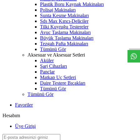
Plastik Boru Kaynak Makinaları
Polisaj Makinaları
Sunta Kesme Makinaları
Sds Max Kırıcı-Deliciler
Tilki Kuyruğu Testereler
W
h
t
s
a
p
p
D
e
s
t
e
H
a
t
t
Avuç Taşlama Makinaları
Büyük Taşlama Makinaları
Tezgah Pafta Makinaları
Tümünü Gör
Aksesuar ve Aksesuar Setleri
Aküler
Şarj Cihazları
Pançlar
Matkap Uç Setleri
Daire Testere Bıçakları
Tümünü Gör
Tümünü Gör
Favoriler
Hesabım
Üye Girişi