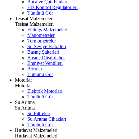
Baca ve Çatı Fanları
Hız Kontrol Regülatörleri
Tümünü Gör
Tesisat Malzemeleri
Tesisat Malzemeleri
Fittings Malzemeleri
Manometreler
Termometreler
Su Seviye Flatörleri
Basınç Şalterleri
Basınç Düşürücüer
Emniyet Ventilleri
Borular
Tümünü Gör
Motorlar
Motorlar
Elektrik Motorları
Tümünü Gör
Su Arıtma
Su Arıtma
Su Filtreleri
Su Arıtma Cihazları
Tümünü Gör
Hırdavat Malzemeleri
Hırdavat Malzemeleri