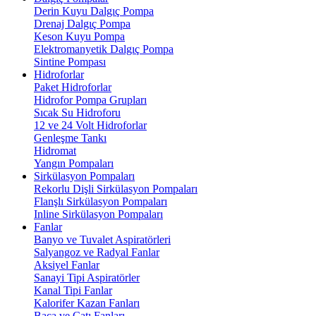
Derin Kuyu Dalgıç Pompa
Drenaj Dalgıç Pompa
Keson Kuyu Pompa
Elektromanyetik Dalgıç Pompa
Sintine Pompası
Hidroforlar
Paket Hidroforlar
Hidrofor Pompa Grupları
Sıcak Su Hidroforu
12 ve 24 Volt Hidroforlar
Genleşme Tankı
Hidromat
Yangın Pompaları
Sirkülasyon Pompaları
Rekorlu Dişli Sirkülasyon Pompaları
Flanşlı Sirkülasyon Pompaları
Inline Sirkülasyon Pompaları
Fanlar
Banyo ve Tuvalet Aspiratörleri
Salyangoz ve Radyal Fanlar
Aksiyel Fanlar
Sanayi Tipi Aspiratörler
Kanal Tipi Fanlar
Kalorifer Kazan Fanları
Baca ve Çatı Fanları