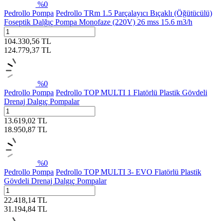
%
0
Pedrollo Pompa
Pedrollo TRm 1.5 Parçalayıcı Bıçaklı (Öğütücülü)
Foseptik Dalğıç Pompa Monofaze (220V) 26 mss 15.6 m3/h
104.330,56
TL
124.779,37
TL
%
0
Pedrollo Pompa
Pedrollo TOP MULTI 1 Flatörlü Plastik Gövdeli
Drenaj Dalgıç Pompalar
13.619,02
TL
18.950,87
TL
%
0
Pedrollo Pompa
Pedrollo TOP MULTI 3- EVO Flatörlü Plastik
Gövdeli Drenaj Dalgıç Pompalar
22.418,14
TL
31.194,84
TL