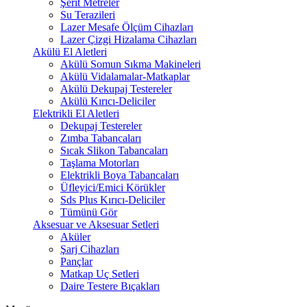
Şerit Metreler
Su Terazileri
Lazer Mesafe Ölçüm Cihazları
Lazer Çizgi Hizalama Cihazları
Akülü El Aletleri
Akülü Somun Sıkma Makineleri
Akülü Vidalamalar-Matkaplar
Akülü Dekupaj Testereler
Akülü Kırıcı-Deliciler
Elektrikli El Aletleri
Dekupaj Testereler
Zımba Tabancaları
Sıcak Slikon Tabancaları
Taşlama Motorları
Elektrikli Boya Tabancaları
Üfleyici/Emici Körükler
Sds Plus Kırıcı-Deliciler
Tümünü Gör
Aksesuar ve Aksesuar Setleri
Aküler
Şarj Cihazları
Pançlar
Matkap Uç Setleri
Daire Testere Bıçakları