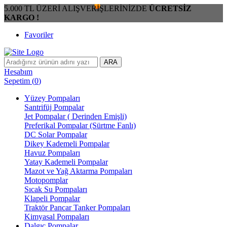
5.000 TL ÜZERİ ALIŞVERİŞLERİNİZDE
ÜCRETSİZ
KARGO !
Favoriler
ARA
Hesabım
Sepetim
(
0
)
Yüzey Pompaları
Santrifüj Pompalar
Jet Pompalar ( Derinden Emişli)
Preferikal Pompalar (Sürtme Fanlı)
DC Solar Pompalar
Dikey Kademeli Pompalar
Havuz Pompaları
Yatay Kademeli Pompalar
Mazot ve Yağ Aktarma Pompaları
Motopomplar
Sıcak Su Pompaları
Klapeli Pompalar
Traktör Pancar Tanker Pompaları
Kimyasal Pompaları
Dalgıç Pompalar