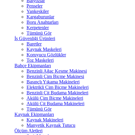
Balyozlar
Penseler
Yankeskiler
Kargaburunlar
Boru Anahtarları
Kerpetenler
Tümünü Gör
İş Güvenliği Ürünleri
Baretler
Kaynak Maskeleri
Koruyucu Gözlükler
Toz Maskeleri
Bahçe Ekipmanları
Benzinli Ağaç Kesme Makinesi
Benzinli Çim Biçme Makinesi
Basınçlı Yıkama Makineleri
Elektrikli Çim Biçme Makineleri
Benzinli Çit Budama Makineleri
Akülü Çim Biçme Makineleri
Akülü Çit Budama Makineleri
Tümünü Gör
Kaynak Ekipmanları
Kaynak Makineleri
Manyetik Kaynak Tutucu
Ölçüm Aletleri