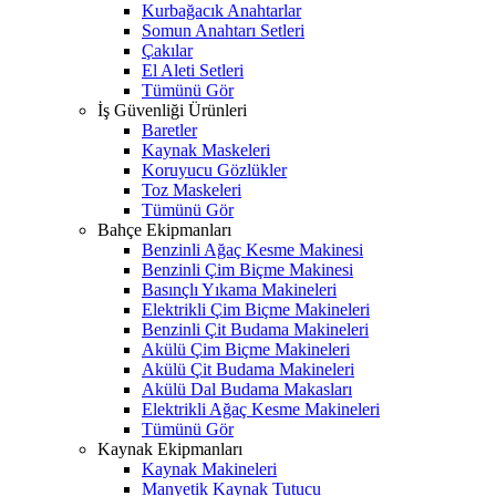
Kurbağacık Anahtarlar
Somun Anahtarı Setleri
Çakılar
El Aleti Setleri
Tümünü Gör
İş Güvenliği Ürünleri
Baretler
Kaynak Maskeleri
Koruyucu Gözlükler
Toz Maskeleri
Tümünü Gör
Bahçe Ekipmanları
Benzinli Ağaç Kesme Makinesi
Benzinli Çim Biçme Makinesi
Basınçlı Yıkama Makineleri
Elektrikli Çim Biçme Makineleri
Benzinli Çit Budama Makineleri
Akülü Çim Biçme Makineleri
Akülü Çit Budama Makineleri
Akülü Dal Budama Makasları
Elektrikli Ağaç Kesme Makineleri
Tümünü Gör
Kaynak Ekipmanları
Kaynak Makineleri
Manyetik Kaynak Tutucu