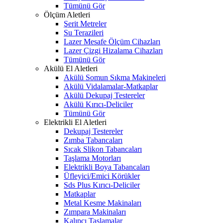
Tümünü Gör
Ölçüm Aletleri
Şerit Metreler
Su Terazileri
Lazer Mesafe Ölçüm Cihazları
Lazer Çizgi Hizalama Cihazları
Tümünü Gör
Akülü El Aletleri
Akülü Somun Sıkma Makineleri
Akülü Vidalamalar-Matkaplar
Akülü Dekupaj Testereler
Akülü Kırıcı-Deliciler
Tümünü Gör
Elektrikli El Aletleri
Dekupaj Testereler
Zımba Tabancaları
Sıcak Slikon Tabancaları
Taşlama Motorları
Elektrikli Boya Tabancaları
Üfleyici/Emici Körükler
Sds Plus Kırıcı-Deliciler
Matkaplar
Metal Kesme Makinaları
Zımpara Makinaları
Kalıpçı Taşlamalar