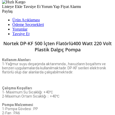
Listeye Ekle
Tavsiye Et
Yorum Yap
Fiyat Alarmı
Paylaş
Ürün Açıklaması
Ödeme Seçenekleri
Yorumlar
Tavsiye Et
Nortek DP-KF 500 İçten Flatörlü400 Watt 220 Volt
Plastik Dalgıç Pompa
Kullanım Alanları
1-Yağmur suyu deşarjında aktarımında , havuzların boşaltımı ve
benzeri uygulamalarda kullanılmaktadır. DP-KF serileri elektronik
flatörlü olup dar alanlarda çalışabilmektedir.
Çalışma Koşulları
1- Maximum Su Sıcaklığı: +40℃
2-Maximun Ortam Sıcaklığı：+40℃
Pompa Malzemesi
1-Pompa Gövdesi : PP
2-Fan : PA6