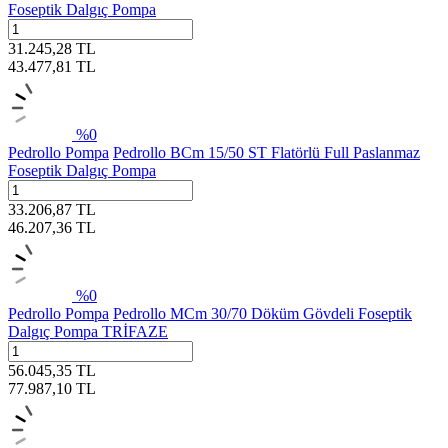
Foseptik Dalgıç Pompa
31.245,28
TL
43.477,81
TL
%
0
Pedrollo Pompa
Pedrollo BCm 15/50 ST Flatörlü Full Paslanmaz
Foseptik Dalgıç Pompa
33.206,87
TL
46.207,36
TL
%
0
Pedrollo Pompa
Pedrollo MCm 30/70 Döküm Gövdeli Foseptik
Dalgıç Pompa TRİFAZE
56.045,35
TL
77.987,10
TL