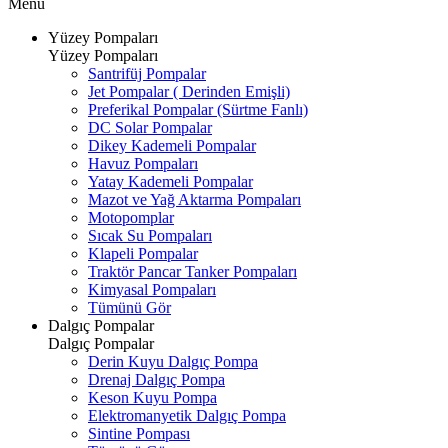
Menü
Yüzey Pompaları
Yüzey Pompaları
Santrifüj Pompalar
Jet Pompalar ( Derinden Emişli)
Preferikal Pompalar (Sürtme Fanlı)
DC Solar Pompalar
Dikey Kademeli Pompalar
Havuz Pompaları
Yatay Kademeli Pompalar
Mazot ve Yağ Aktarma Pompaları
Motopomplar
Sıcak Su Pompaları
Klapeli Pompalar
Traktör Pancar Tanker Pompaları
Kimyasal Pompaları
Tümünü Gör
Dalgıç Pompalar
Dalgıç Pompalar
Derin Kuyu Dalgıç Pompa
Drenaj Dalgıç Pompa
Keson Kuyu Pompa
Elektromanyetik Dalgıç Pompa
Sintine Pompası