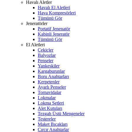
Havalı Aletler
Havalı El Aletleri
Hava Kompresörleri
Tümünü Gör
Jeneratörler
Portatif Jenenatör
Kabinli Jeneratör
Tümünü Gör
El Aletleri
Çekiçler
Balyozlar
Penseler
Yankeskiler
Kargaburunlar
Boru Anahtarları
Kerpetenler
Ayarlı Penseler
Tornavidalar
Lokmalar
Lokma Setleri
Alet Kutuları
Tezgah Üstü Mengeneler
Testereler
Maket Bıçakları
Cırcır Anahtarlar