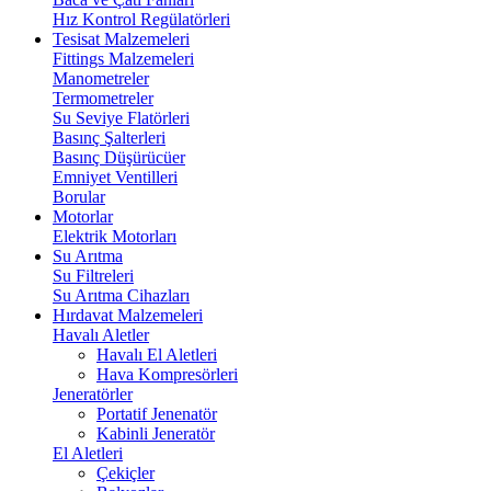
Hız Kontrol Regülatörleri
Tesisat Malzemeleri
Fittings Malzemeleri
Manometreler
Termometreler
Su Seviye Flatörleri
Basınç Şalterleri
Basınç Düşürücüer
Emniyet Ventilleri
Borular
Motorlar
Elektrik Motorları
Su Arıtma
Su Filtreleri
Su Arıtma Cihazları
Hırdavat Malzemeleri
Havalı Aletler
Havalı El Aletleri
Hava Kompresörleri
Jeneratörler
Portatif Jenenatör
Kabinli Jeneratör
El Aletleri
Çekiçler