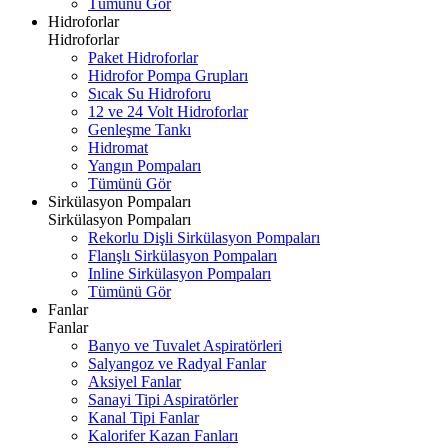
Tümünü Gör
Hidroforlar
Hidroforlar
Paket Hidroforlar
Hidrofor Pompa Grupları
Sıcak Su Hidroforu
12 ve 24 Volt Hidroforlar
Genleşme Tankı
Hidromat
Yangın Pompaları
Tümünü Gör
Sirkülasyon Pompaları
Sirkülasyon Pompaları
Rekorlu Dişli Sirkülasyon Pompaları
Flanşlı Sirkülasyon Pompaları
Inline Sirkülasyon Pompaları
Tümünü Gör
Fanlar
Fanlar
Banyo ve Tuvalet Aspiratörleri
Salyangoz ve Radyal Fanlar
Aksiyel Fanlar
Sanayi Tipi Aspiratörler
Kanal Tipi Fanlar
Kalorifer Kazan Fanları