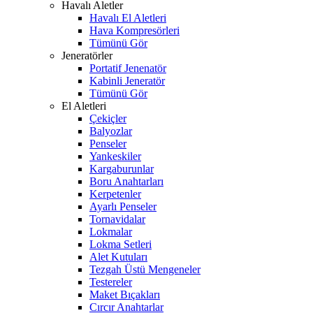
Havalı Aletler
Havalı El Aletleri
Hava Kompresörleri
Tümünü Gör
Jeneratörler
Portatif Jenenatör
Kabinli Jeneratör
Tümünü Gör
El Aletleri
Çekiçler
Balyozlar
Penseler
Yankeskiler
Kargaburunlar
Boru Anahtarları
Kerpetenler
Ayarlı Penseler
Tornavidalar
Lokmalar
Lokma Setleri
Alet Kutuları
Tezgah Üstü Mengeneler
Testereler
Maket Bıçakları
Cırcır Anahtarlar