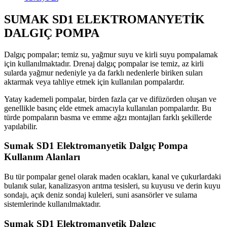
SUMAK SD1 ELEKTROMANYETİK
DALGIÇ POMPA
Dalgıç pompalar; temiz su, yağmur suyu ve kirli suyu pompalamak
için kullanılmaktadır. Drenaj dalgıç pompalar ise temiz, az kirli
sularda yağmur nedeniyle ya da farklı nedenlerle biriken suları
aktarmak veya tahliye etmek için kullanılan pompalardır.
Yatay kademeli pompalar, birden fazla çar ve difüzörden oluşan ve
genellikle basınç elde etmek amacıyla kullanılan pompalardır. Bu
türde pompaların basma ve emme ağzı montajları farklı şekillerde
yapılabilir.
Sumak SD1 Elektromanyetik Dalgıç Pompa
Kullanım Alanları
Bu tür pompalar genel olarak maden ocakları, kanal ve çukurlardaki
bulanık sular, kanalizasyon arıtma tesisleri, su kuyusu ve derin kuyu
sondajı, açık deniz sondaj kuleleri, suni asansörler ve sulama
sistemlerinde kullanılmaktadır.
Sumak SD1 Elektromanyetik Dalgıç