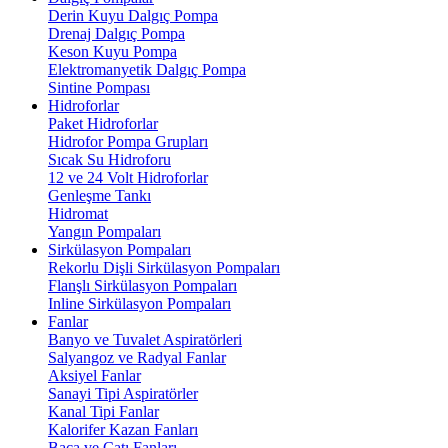
Derin Kuyu Dalgıç Pompa
Drenaj Dalgıç Pompa
Keson Kuyu Pompa
Elektromanyetik Dalgıç Pompa
Sintine Pompası
Hidroforlar
Paket Hidroforlar
Hidrofor Pompa Grupları
Sıcak Su Hidroforu
12 ve 24 Volt Hidroforlar
Genleşme Tankı
Hidromat
Yangın Pompaları
Sirkülasyon Pompaları
Rekorlu Dişli Sirkülasyon Pompaları
Flanşlı Sirkülasyon Pompaları
Inline Sirkülasyon Pompaları
Fanlar
Banyo ve Tuvalet Aspiratörleri
Salyangoz ve Radyal Fanlar
Aksiyel Fanlar
Sanayi Tipi Aspiratörler
Kanal Tipi Fanlar
Kalorifer Kazan Fanları
Baca ve Çatı Fanları