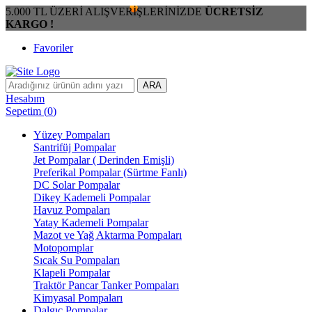
5.000 TL ÜZERİ ALIŞVERİŞLERİNİZDE
ÜCRETSİZ
KARGO !
Favoriler
ARA
Hesabım
Sepetim
(
0
)
Yüzey Pompaları
Santrifüj Pompalar
Jet Pompalar ( Derinden Emişli)
Preferikal Pompalar (Sürtme Fanlı)
DC Solar Pompalar
Dikey Kademeli Pompalar
Havuz Pompaları
Yatay Kademeli Pompalar
Mazot ve Yağ Aktarma Pompaları
Motopomplar
Sıcak Su Pompaları
Klapeli Pompalar
Traktör Pancar Tanker Pompaları
Kimyasal Pompaları
Dalgıç Pompalar