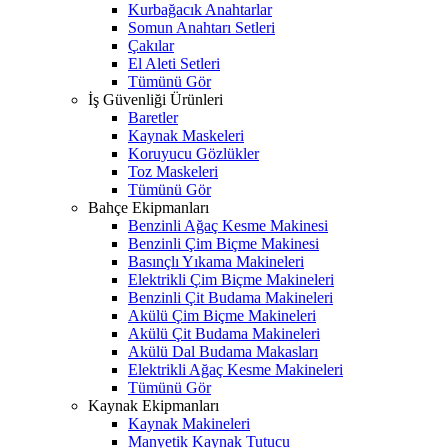
Kurbağacık Anahtarlar
Somun Anahtarı Setleri
Çakılar
El Aleti Setleri
Tümünü Gör
İş Güvenliği Ürünleri
Baretler
Kaynak Maskeleri
Koruyucu Gözlükler
Toz Maskeleri
Tümünü Gör
Bahçe Ekipmanları
Benzinli Ağaç Kesme Makinesi
Benzinli Çim Biçme Makinesi
Basınçlı Yıkama Makineleri
Elektrikli Çim Biçme Makineleri
Benzinli Çit Budama Makineleri
Akülü Çim Biçme Makineleri
Akülü Çit Budama Makineleri
Akülü Dal Budama Makasları
Elektrikli Ağaç Kesme Makineleri
Tümünü Gör
Kaynak Ekipmanları
Kaynak Makineleri
Manyetik Kaynak Tutucu