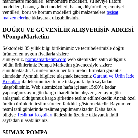
manometre modelleri, termometre modelleri, su seviye flatörü
modelleri, basınç şalteri modelleri, basınç düşürücüler, emniyet
ventilleri, boru ve hortum modelleri gibi malzemelere
tesisat
malzemeleri
ne tıklayarak ulaşabilirsiniz.
DOĞRU VE GÜVENİLİR ALIŞVERİŞİN ADRESİ
#PompaMarketim
Sektördeki 35 yıllık bilgi birikimimiz ve tecrübelerimizle doğru
ürünleri en uygun fiyatlarla sizlere
sunuyoruz.
pompamarketim.com
web sitemizden satın aldığınız
bütün ürünlerimiz Pompa Marketim güvencesiyle sizlere
sunulmaktadır. Ürünlerimizin her biri üretici firmaları garantisi
altındadır. Ayrıntılı bilgilere ulaşmak isterseniz
Garanti ve Ürün İade
Koşulları
ifadelerinin üzerlerine tıklayarak ilgili sayfadan
ulaşabilirsiniz. Web sitemizden hafta içi saat 15:00’a kadar
yapacağınız aynı gün kargo ibareli ürün alışverişleri aynı gün
anlaşmalı olduğumuz kargo şirketine teslim edilmektedir. Ancak özel
üretim ürünlerin teslim süreleri farklılık göstermektedir. Bayram ve
resmî tatil günlerinde teslimat yapılmamaktadır. Daha fazla
bilgiye
Teslimat Koşulları
ifadesinin üzerine tıklayarak ilgili
sayfadan ulaşabilirsiniz.
SUMAK POMPA