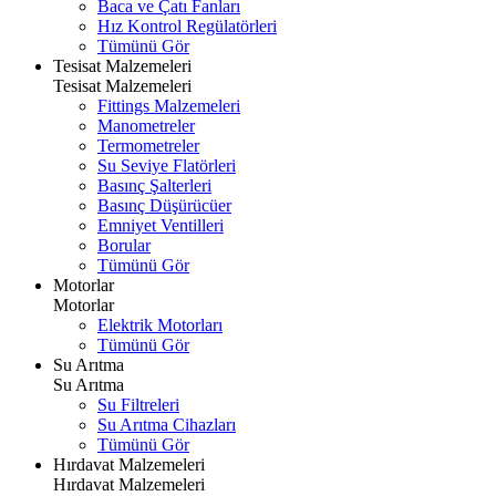
Baca ve Çatı Fanları
Hız Kontrol Regülatörleri
Tümünü Gör
Tesisat Malzemeleri
Tesisat Malzemeleri
Fittings Malzemeleri
Manometreler
Termometreler
Su Seviye Flatörleri
Basınç Şalterleri
Basınç Düşürücüer
Emniyet Ventilleri
Borular
Tümünü Gör
Motorlar
Motorlar
Elektrik Motorları
Tümünü Gör
Su Arıtma
Su Arıtma
Su Filtreleri
Su Arıtma Cihazları
Tümünü Gör
Hırdavat Malzemeleri
Hırdavat Malzemeleri