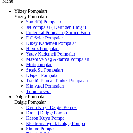
Menü
Yüzey Pompaları
Yüzey Pompaları
Santrifüj Pompalar
Jet Pompalar ( Derinden Emişli)
Preferikal Pompalar (Sürtme Fanlı)
DC Solar Pompalar
Dikey Kademeli Pompalar
Havuz Pompaları
Yatay Kademeli Pompalar
Mazot ve Yağ Aktarma Pompaları
Motopomplar
Sıcak Su Pompaları
Klapeli Pompalar
Traktör Pancar Tanker Pompaları
Kimyasal Pompaları
Tümünü Gör
Dalgıç Pompalar
Dalgıç Pompalar
Derin Kuyu Dalgıç Pompa
Drenaj Dalgıç Pompa
Keson Kuyu Pompa
Elektromanyetik Dalgıç Pompa
Sintine Pompası