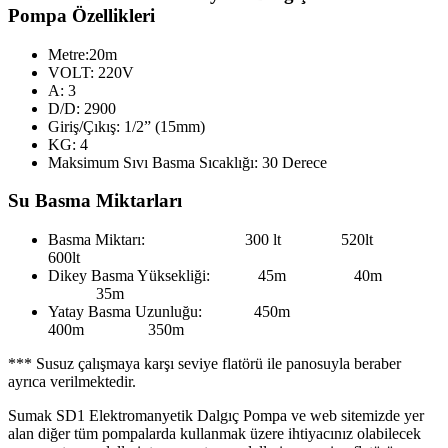
Pompa Özellikleri
Metre:20m
VOLT: 220V
A: 3
D/D: 2900
Giriş/Çıkış: 1/2” (15mm)
KG: 4
Maksimum Sıvı Basma Sıcaklığı: 30 Derece
Su Basma Miktarları
Basma Miktarı: 300 lt 520lt
600lt
Dikey Basma Yüksekliği: 45m 40m
35m
Yatay Basma Uzunluğu: 450m
400m 350m
*** Susuz çalışmaya karşı seviye flatörü ile panosuyla beraber
ayrıca verilmektedir.
Sumak SD1 Elektromanyetik Dalgıç Pompa ve web sitemizde yer
alan diğer tüm pompalarda kullanmak üzere ihtiyacınız olabilecek