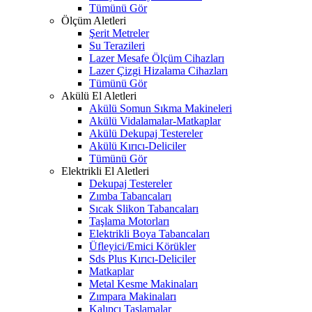
Tümünü Gör
Ölçüm Aletleri
Şerit Metreler
Su Terazileri
Lazer Mesafe Ölçüm Cihazları
Lazer Çizgi Hizalama Cihazları
Tümünü Gör
Akülü El Aletleri
Akülü Somun Sıkma Makineleri
Akülü Vidalamalar-Matkaplar
Akülü Dekupaj Testereler
Akülü Kırıcı-Deliciler
Tümünü Gör
Elektrikli El Aletleri
Dekupaj Testereler
Zımba Tabancaları
Sıcak Slikon Tabancaları
Taşlama Motorları
Elektrikli Boya Tabancaları
Üfleyici/Emici Körükler
Sds Plus Kırıcı-Deliciler
Matkaplar
Metal Kesme Makinaları
Zımpara Makinaları
Kalıpçı Taşlamalar