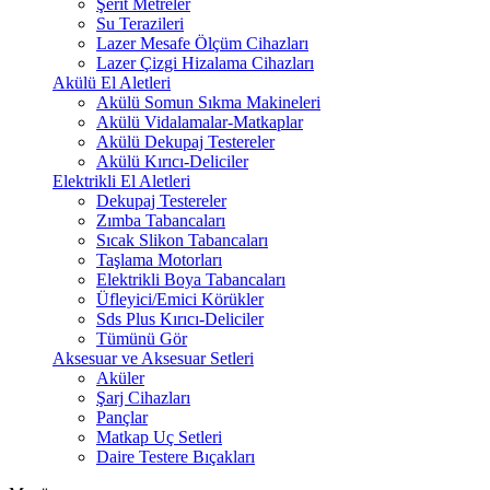
Şerit Metreler
Su Terazileri
Lazer Mesafe Ölçüm Cihazları
Lazer Çizgi Hizalama Cihazları
Akülü El Aletleri
Akülü Somun Sıkma Makineleri
Akülü Vidalamalar-Matkaplar
Akülü Dekupaj Testereler
Akülü Kırıcı-Deliciler
Elektrikli El Aletleri
Dekupaj Testereler
Zımba Tabancaları
Sıcak Slikon Tabancaları
Taşlama Motorları
Elektrikli Boya Tabancaları
Üfleyici/Emici Körükler
Sds Plus Kırıcı-Deliciler
Tümünü Gör
Aksesuar ve Aksesuar Setleri
Aküler
Şarj Cihazları
Pançlar
Matkap Uç Setleri
Daire Testere Bıçakları