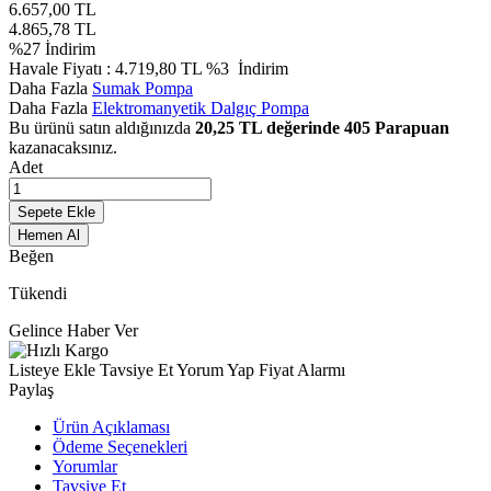
6.657,00
TL
4.865,78
TL
%
27
İndirim
Havale Fiyatı :
4.719,80
TL
%3
İndirim
Daha Fazla
Sumak Pompa
Daha Fazla
Elektromanyetik Dalgıç Pompa
Bu ürünü satın aldığınızda
20,25
TL değerinde
405
Parapuan
kazanacaksınız.
Adet
Sepete Ekle
Hemen Al
Beğen
Tükendi
Gelince Haber Ver
Listeye Ekle
Tavsiye Et
Yorum Yap
Fiyat Alarmı
Paylaş
Ürün Açıklaması
Ödeme Seçenekleri
Yorumlar
Tavsiye Et