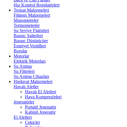
Hız Kontrol Regülatörleri
Tesisat Malzemeleri
Fittings Malzemeleri
Manometreler
Termometreler
Su Seviye Flatörleri
Basınç Şalterleri
Basınç Düşürücüer
Emniyet Ventilleri
Borular
Motorlar
Elektrik Motorları
Su Arıtma
Su Filtreleri
Su Arıtma Cihazları
Hırdavat Malzemeleri
Havalı Aletler
Havalı El Aletleri
Hava Kompresörleri
Jeneratörler
Portatif Jenenatör
Kabinli Jeneratör
El Aletleri
Çekiçler