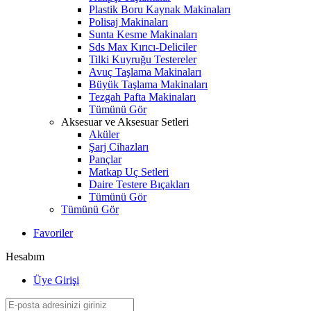
Plastik Boru Kaynak Makinaları
Polisaj Makinaları
Sunta Kesme Makinaları
Sds Max Kırıcı-Deliciler
Tilki Kuyruğu Testereler
Avuç Taşlama Makinaları
Büyük Taşlama Makinaları
Tezgah Pafta Makinaları
Tümünü Gör
Aksesuar ve Aksesuar Setleri
Aküler
Şarj Cihazları
Pançlar
Matkap Uç Setleri
Daire Testere Bıçakları
Tümünü Gör
Tümünü Gör
Favoriler
Hesabım
Üye Girişi
W
h
t
s
a
p
p
D
e
s
t
e
H
a
t
t