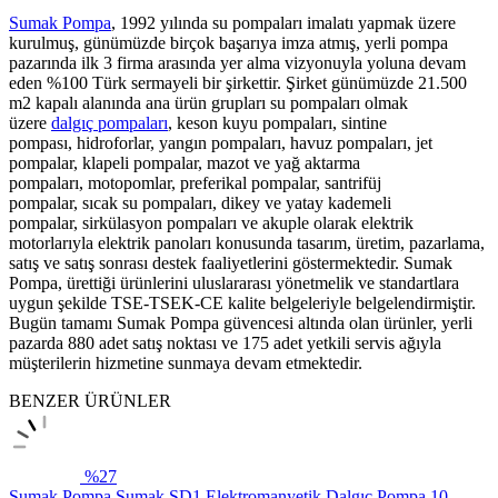
Sumak Pompa
, 1992 yılında su pompaları imalatı yapmak üzere
kurulmuş, günümüzde birçok başarıya imza atmış, yerli pompa
pazarında ilk 3 firma arasında yer alma vizyonuyla yoluna devam
eden %100 Türk sermayeli bir şirkettir. Şirket günümüzde 21.500
m2 kapalı alanında ana ürün grupları su pompaları olmak
üzere
dalgıç pompaları
, keson kuyu pompaları, sintine
pompası, hidroforlar, yangın pompaları, havuz pompaları, jet
pompalar, klapeli pompalar, mazot ve yağ aktarma
pompaları, motopomlar, preferikal pompalar, santrifüj
pompalar, sıcak su pompaları, dikey ve yatay kademeli
pompalar, sirkülasyon pompaları ve akuple olarak elektrik
motorlarıyla elektrik panoları konusunda tasarım, üretim, pazarlama,
satış ve satış sonrası destek faaliyetlerini göstermektedir. Sumak
Pompa, ürettiği ürünlerini uluslararası yönetmelik ve standartlara
uygun şekilde TSE-TSEK-CE kalite belgeleriyle belgelendirmiştir.
Bugün tamamı Sumak Pompa güvencesi altında olan ürünler, yerli
pazarda 880 adet satış noktası ve 175 adet yetkili servis ağıyla
müşterilerin hizmetine sunmaya devam etmektedir.
BENZER ÜRÜNLER
%
27
Sumak Pompa
Sumak SD1 Elektromanyetik Dalgıç Pompa 10