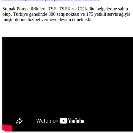
Sumak Pompa ürünleri; TSE, TSEK ve CE kalite belgelerine sahip
olup, Türkiye genelinde 880 satış noktası ve 175 yetkili servis ağıyla
müşterilerine hizmet vermeye devam etmektedir.