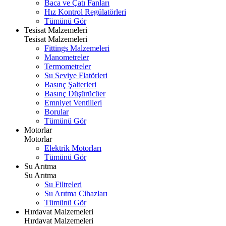
Baca ve Çatı Fanları
Hız Kontrol Regülatörleri
Tümünü Gör
Tesisat Malzemeleri
Tesisat Malzemeleri
Fittings Malzemeleri
Manometreler
Termometreler
Su Seviye Flatörleri
Basınç Şalterleri
Basınç Düşürücüer
Emniyet Ventilleri
Borular
Tümünü Gör
Motorlar
Motorlar
Elektrik Motorları
Tümünü Gör
Su Arıtma
Su Arıtma
Su Filtreleri
Su Arıtma Cihazları
Tümünü Gör
Hırdavat Malzemeleri
Hırdavat Malzemeleri