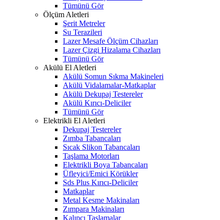
Tümünü Gör
Ölçüm Aletleri
Şerit Metreler
Su Terazileri
Lazer Mesafe Ölçüm Cihazları
Lazer Çizgi Hizalama Cihazları
Tümünü Gör
Akülü El Aletleri
Akülü Somun Sıkma Makineleri
Akülü Vidalamalar-Matkaplar
Akülü Dekupaj Testereler
Akülü Kırıcı-Deliciler
Tümünü Gör
Elektrikli El Aletleri
Dekupaj Testereler
Zımba Tabancaları
Sıcak Slikon Tabancaları
Taşlama Motorları
Elektrikli Boya Tabancaları
Üfleyici/Emici Körükler
Sds Plus Kırıcı-Deliciler
Matkaplar
Metal Kesme Makinaları
Zımpara Makinaları
Kalıpçı Taşlamalar