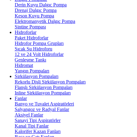
Derin Kuyu Dalgıç Pompa
Drenaj Dalgıç Pompa
Keson Kuyu Pompa
Elektromanyetik Dalgıç Pompa
Sintine Pompası
Hidroforlar
Paket Hidroforlar
Hidrofor Pompa Grupları
Sıcak Su Hidroforu
12 ve 24 Volt Hidroforlar
Genleşme Tankı
Hidromat
Yangın Pompaları
Sirkülasyon Pompaları
Rekorlu Dişli Sirkülasyon Pompaları
Flanşlı Sirkülasyon Pompaları
Inline Sirkülasyon Pompaları
Fanlar
Banyo ve Tuvalet Aspiratörleri
Salyangoz ve Radyal Fanlar
Aksiyel Fanlar
Sanayi Tipi Aspiratörler
Kanal Tipi Fanlar
Kalorifer Kazan Fanları
Baca ve Çatı Fanları