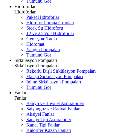
Tümünü Gör
Hidroforlar
Hidroforlar
Paket Hidroforlar
Hidrofor Pompa Grupları
Sıcak Su Hidroforu
12 ve 24 Volt Hidroforlar
Genleşme Tankı
Hidromat
Yangın Pompaları
Tümünü Gör
Sirkülasyon Pompaları
Sirkülasyon Pompaları
Rekorlu Dişli Sirkülasyon Pompaları
Flanşlı Sirkülasyon Pompaları
Inline Sirkülasyon Pompaları
Tümünü Gör
Fanlar
Fanlar
Banyo ve Tuvalet Aspiratörleri
Salyangoz ve Radyal Fanlar
Aksiyel Fanlar
Sanayi Tipi Aspiratörler
Kanal Tipi Fanlar
Kalorifer Kazan Fanları