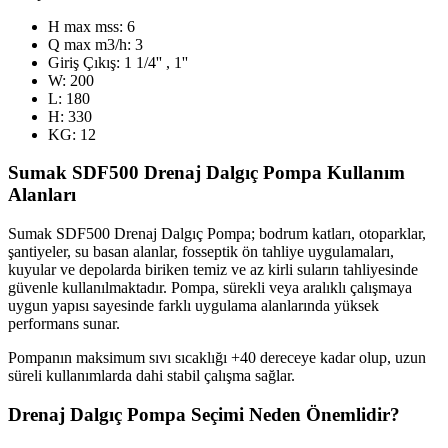
H max mss: 6
Q max m3/h: 3
Giriş Çıkış: 1 1/4'' , 1''
W: 200
L: 180
H: 330
KG: 12
Sumak SDF500 Drenaj Dalgıç Pompa Kullanım
Alanları
Sumak SDF500 Drenaj Dalgıç Pompa; bodrum katları, otoparklar,
şantiyeler, su basan alanlar, fosseptik ön tahliye uygulamaları,
kuyular ve depolarda biriken temiz ve az kirli suların tahliyesinde
güvenle kullanılmaktadır. Pompa, sürekli veya aralıklı çalışmaya
uygun yapısı sayesinde farklı uygulama alanlarında yüksek
performans sunar.
Pompanın maksimum sıvı sıcaklığı +40 dereceye kadar olup, uzun
süreli kullanımlarda dahi stabil çalışma sağlar.
Drenaj Dalgıç Pompa Seçimi Neden Önemlidir?