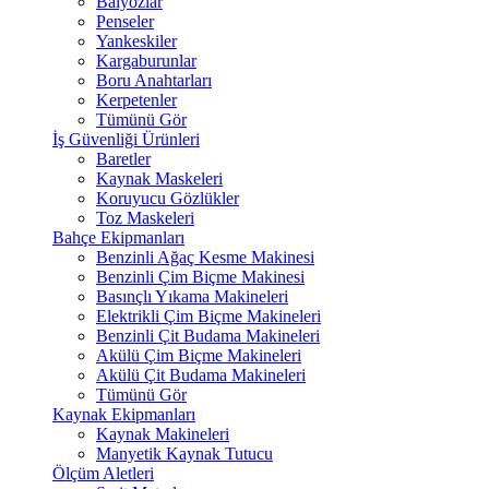
Balyozlar
Penseler
Yankeskiler
Kargaburunlar
Boru Anahtarları
Kerpetenler
Tümünü Gör
İş Güvenliği Ürünleri
Baretler
Kaynak Maskeleri
Koruyucu Gözlükler
Toz Maskeleri
Bahçe Ekipmanları
Benzinli Ağaç Kesme Makinesi
Benzinli Çim Biçme Makinesi
Basınçlı Yıkama Makineleri
Elektrikli Çim Biçme Makineleri
Benzinli Çit Budama Makineleri
Akülü Çim Biçme Makineleri
Akülü Çit Budama Makineleri
Tümünü Gör
Kaynak Ekipmanları
Kaynak Makineleri
Manyetik Kaynak Tutucu
Ölçüm Aletleri