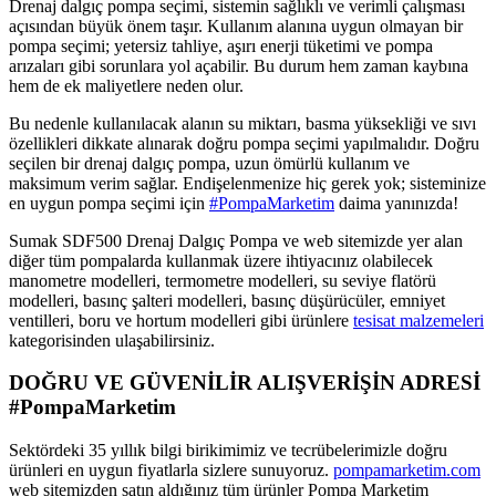
Drenaj dalgıç pompa seçimi, sistemin sağlıklı ve verimli çalışması
açısından büyük önem taşır. Kullanım alanına uygun olmayan bir
pompa seçimi; yetersiz tahliye, aşırı enerji tüketimi ve pompa
arızaları gibi sorunlara yol açabilir. Bu durum hem zaman kaybına
hem de ek maliyetlere neden olur.
Bu nedenle kullanılacak alanın su miktarı, basma yüksekliği ve sıvı
özellikleri dikkate alınarak doğru pompa seçimi yapılmalıdır. Doğru
seçilen bir drenaj dalgıç pompa, uzun ömürlü kullanım ve
maksimum verim sağlar. Endişelenmenize hiç gerek yok; sisteminize
en uygun pompa seçimi için
#PompaMarketim
daima yanınızda!
Sumak SDF500 Drenaj Dalgıç Pompa ve web sitemizde yer alan
diğer tüm pompalarda kullanmak üzere ihtiyacınız olabilecek
manometre modelleri, termometre modelleri, su seviye flatörü
modelleri, basınç şalteri modelleri, basınç düşürücüler, emniyet
ventilleri, boru ve hortum modelleri gibi ürünlere
tesisat malzemeleri
kategorisinden ulaşabilirsiniz.
DOĞRU VE GÜVENİLİR ALIŞVERİŞİN ADRESİ
#PompaMarketim
Sektördeki 35 yıllık bilgi birikimimiz ve tecrübelerimizle doğru
ürünleri en uygun fiyatlarla sizlere sunuyoruz.
pompamarketim.com
web sitemizden satın aldığınız tüm ürünler Pompa Marketim