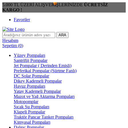
5.000 TL ÜZERİ ALIŞVERİŞLERİNİZDE
ÜCRETSİZ
KARGO !
Favoriler
ARA
Hesabım
Sepetim
(
0
)
Yüzey Pompaları
Santrifüj Pompalar
Jet Pompalar ( Derinden Emişli)
Preferikal Pompalar (Sürtme Fanlı)
DC Solar Pompalar
Dikey Kademeli Pompalar
Havuz Pompaları
Yatay Kademeli Pompalar
Mazot ve Yağ Aktarma Pompaları
Motopomplar
Sıcak Su Pompaları
Klapeli Pompalar
Traktör Pancar Tanker Pompaları
Kimyasal Pompaları
Dalgıç Pompalar