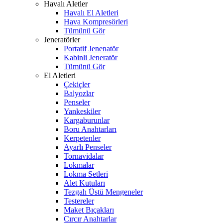
Havalı Aletler
Havalı El Aletleri
Hava Kompresörleri
Tümünü Gör
Jeneratörler
Portatif Jenenatör
Kabinli Jeneratör
Tümünü Gör
El Aletleri
Çekiçler
Balyozlar
Penseler
Yankeskiler
Kargaburunlar
Boru Anahtarları
Kerpetenler
Ayarlı Penseler
Tornavidalar
Lokmalar
Lokma Setleri
Alet Kutuları
Tezgah Üstü Mengeneler
Testereler
Maket Bıçakları
Cırcır Anahtarlar