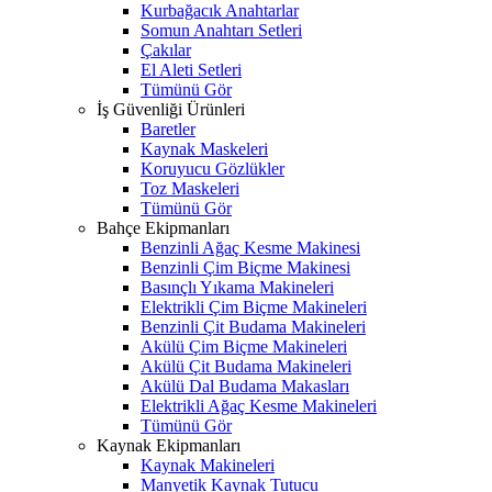
Kurbağacık Anahtarlar
Somun Anahtarı Setleri
Çakılar
El Aleti Setleri
Tümünü Gör
İş Güvenliği Ürünleri
Baretler
Kaynak Maskeleri
Koruyucu Gözlükler
Toz Maskeleri
Tümünü Gör
Bahçe Ekipmanları
Benzinli Ağaç Kesme Makinesi
Benzinli Çim Biçme Makinesi
Basınçlı Yıkama Makineleri
Elektrikli Çim Biçme Makineleri
Benzinli Çit Budama Makineleri
Akülü Çim Biçme Makineleri
Akülü Çit Budama Makineleri
Akülü Dal Budama Makasları
Elektrikli Ağaç Kesme Makineleri
Tümünü Gör
Kaynak Ekipmanları
Kaynak Makineleri
Manyetik Kaynak Tutucu