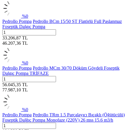
%
0
Pedrollo Pompa
Pedrollo BCm 15/50 ST Flatörlü Full Paslanmaz
Foseptik Dalgıç Pompa
33.206,87
TL
46.207,36
TL
%
0
Pedrollo Pompa
Pedrollo MCm 30/70 Döküm Gövdeli Foseptik
Dalgıç Pompa TRİFAZE
56.045,35
TL
77.987,10
TL
%
0
Pedrollo Pompa
Pedrollo TRm 1.5 Parçalayıcı Bıçaklı (Öğütücülü)
Foseptik Dalğıç Pompa Monofaze (220V) 26 mss 15.6 m3/h