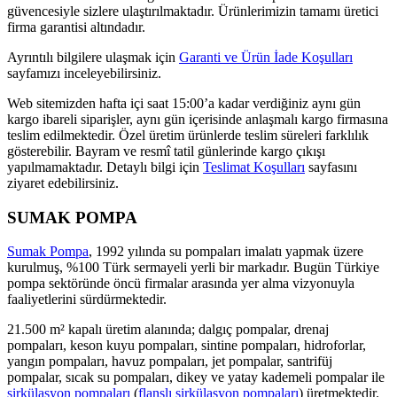
güvencesiyle sizlere ulaştırılmaktadır. Ürünlerimizin tamamı üretici
firma garantisi altındadır.
Ayrıntılı bilgilere ulaşmak için
Garanti ve Ürün İade Koşulları
sayfamızı inceleyebilirsiniz.
Web sitemizden hafta içi saat 15:00’a kadar verdiğiniz aynı gün
kargo ibareli siparişler, aynı gün içerisinde anlaşmalı kargo firmasına
teslim edilmektedir. Özel üretim ürünlerde teslim süreleri farklılık
gösterebilir. Bayram ve resmî tatil günlerinde kargo çıkışı
yapılmamaktadır. Detaylı bilgi için
Teslimat Koşulları
sayfasını
ziyaret edebilirsiniz.
SUMAK POMPA
Sumak Pompa
, 1992 yılında su pompaları imalatı yapmak üzere
kurulmuş, %100 Türk sermayeli yerli bir markadır. Bugün Türkiye
pompa sektöründe öncü firmalar arasında yer alma vizyonuyla
faaliyetlerini sürdürmektedir.
21.500 m² kapalı üretim alanında; dalgıç pompalar, drenaj
pompaları, keson kuyu pompaları, sintine pompaları, hidroforlar,
yangın pompaları, havuz pompaları, jet pompalar, santrifüj
pompalar, sıcak su pompaları, dikey ve yatay kademeli pompalar ile
sirkülasyon pompaları
(
flanşlı sirkülasyon pompaları
) üretmektedir.