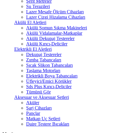
Şerit Metreler
Su Terazileri
Lazer Mesafe Ölçüm Cihazları
Lazer Çizgi Hizalama Cihazları
Akülü El Aletleri
Akülü Somun Sıkma Makineleri
Akülü Vidalamalar-Matkaplar
Akülü Dekupaj Testereler
Akülü Kırıcı-Deliciler
Elektrikli El Aletleri
Dekupaj Testereler
Zımba Tabancaları
Sıcak Slikon Tabancaları
Taşlama Motorları
Elektrikli Boya Tabancaları
Üfleyici/Emici Körükler
Sds Plus Kırıcı-Deliciler
Tümünü Gör
Aksesuar ve Aksesuar Setleri
Aküler
Şarj Cihazları
Pançlar
Matkap Uç Setleri
Daire Testere Bıçakları