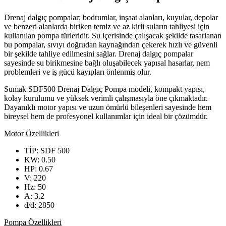
Drenaj dalgıç pompalar; bodrumlar, inşaat alanları, kuyular, depolar
ve benzeri alanlarda biriken temiz ve az kirli suların tahliyesi için
kullanılan pompa türleridir. Su içerisinde çalışacak şekilde tasarlanan
bu pompalar, sıvıyı doğrudan kaynağından çekerek hızlı ve güvenli
bir şekilde tahliye edilmesini sağlar. Drenaj dalgıç pompalar
sayesinde su birikmesine bağlı oluşabilecek yapısal hasarlar, nem
problemleri ve iş gücü kayıpları önlenmiş olur.
Sumak SDF500 Drenaj Dalgıç Pompa modeli, kompakt yapısı,
kolay kurulumu ve yüksek verimli çalışmasıyla öne çıkmaktadır.
Dayanıklı motor yapısı ve uzun ömürlü bileşenleri sayesinde hem
bireysel hem de profesyonel kullanımlar için ideal bir çözümdür.
Motor Özellikleri
TİP: SDF 500
KW: 0.50
HP: 0.67
V: 220
Hz: 50
A: 3.2
d/d: 2850
Pompa Özellikleri