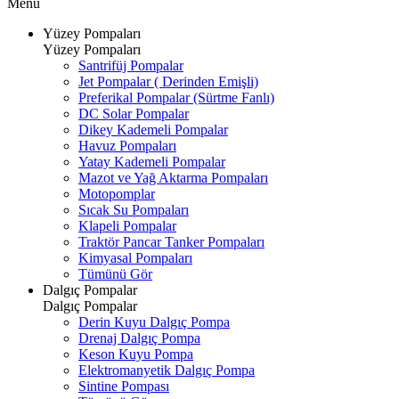
Menü
Yüzey Pompaları
Yüzey Pompaları
Santrifüj Pompalar
Jet Pompalar ( Derinden Emişli)
Preferikal Pompalar (Sürtme Fanlı)
DC Solar Pompalar
Dikey Kademeli Pompalar
Havuz Pompaları
Yatay Kademeli Pompalar
Mazot ve Yağ Aktarma Pompaları
Motopomplar
Sıcak Su Pompaları
Klapeli Pompalar
Traktör Pancar Tanker Pompaları
Kimyasal Pompaları
Tümünü Gör
Dalgıç Pompalar
Dalgıç Pompalar
Derin Kuyu Dalgıç Pompa
Drenaj Dalgıç Pompa
Keson Kuyu Pompa
Elektromanyetik Dalgıç Pompa
Sintine Pompası