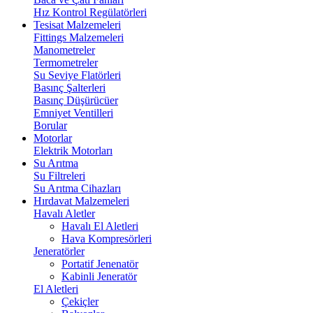
Hız Kontrol Regülatörleri
Tesisat Malzemeleri
Fittings Malzemeleri
Manometreler
Termometreler
Su Seviye Flatörleri
Basınç Şalterleri
Basınç Düşürücüer
Emniyet Ventilleri
Borular
Motorlar
Elektrik Motorları
Su Arıtma
Su Filtreleri
Su Arıtma Cihazları
Hırdavat Malzemeleri
Havalı Aletler
Havalı El Aletleri
Hava Kompresörleri
Jeneratörler
Portatif Jenenatör
Kabinli Jeneratör
El Aletleri
Çekiçler