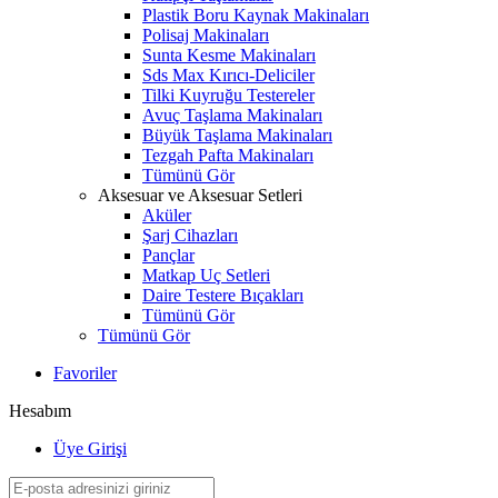
Plastik Boru Kaynak Makinaları
Polisaj Makinaları
Sunta Kesme Makinaları
Sds Max Kırıcı-Deliciler
Tilki Kuyruğu Testereler
Avuç Taşlama Makinaları
Büyük Taşlama Makinaları
Tezgah Pafta Makinaları
Tümünü Gör
Aksesuar ve Aksesuar Setleri
Aküler
Şarj Cihazları
Pançlar
Matkap Uç Setleri
Daire Testere Bıçakları
Tümünü Gör
Tümünü Gör
Favoriler
Hesabım
Üye Girişi