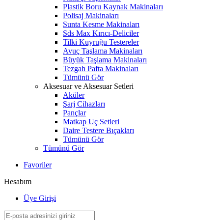
Plastik Boru Kaynak Makinaları
Polisaj Makinaları
Sunta Kesme Makinaları
Sds Max Kırıcı-Deliciler
Tilki Kuyruğu Testereler
Avuç Taşlama Makinaları
Büyük Taşlama Makinaları
Tezgah Pafta Makinaları
Tümünü Gör
Aksesuar ve Aksesuar Setleri
Aküler
Şarj Cihazları
Pançlar
Matkap Uç Setleri
Daire Testere Bıçakları
Tümünü Gör
Tümünü Gör
Favoriler
Hesabım
Üye Girişi