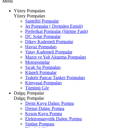
Menü
Yüzey Pompaları
Yüzey Pompaları
Santrifüj Pompalar
Jet Pompalar ( Derinden Emişli)
Preferikal Pompalar (Sürtme Fanlı)
DC Solar Pompalar
Dikey Kademeli Pompalar
Havuz Pompaları
Yatay Kademeli Pompalar
Mazot ve Yağ Aktarma Pompaları
Motopomplar
Sıcak Su Pompaları
Klapeli Pompalar
Traktör Pancar Tanker Pompaları
Kimyasal Pompaları
Tümünü Gör
Dalgıç Pompalar
Dalgıç Pompalar
Derin Kuyu Dalgıç Pompa
Drenaj Dalgıç Pompa
Keson Kuyu Pompa
Elektromanyetik Dalgıç Pompa
Sintine Pompası