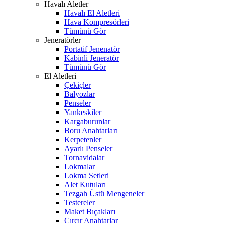
Havalı Aletler
Havalı El Aletleri
Hava Kompresörleri
Tümünü Gör
Jeneratörler
Portatif Jenenatör
Kabinli Jeneratör
Tümünü Gör
El Aletleri
Çekiçler
Balyozlar
Penseler
Yankeskiler
Kargaburunlar
Boru Anahtarları
Kerpetenler
Ayarlı Penseler
Tornavidalar
Lokmalar
Lokma Setleri
Alet Kutuları
Tezgah Üstü Mengeneler
Testereler
Maket Bıçakları
Cırcır Anahtarlar