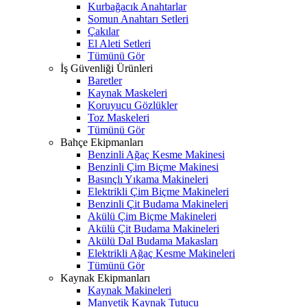
Kurbağacık Anahtarlar
Somun Anahtarı Setleri
Çakılar
El Aleti Setleri
Tümünü Gör
İş Güvenliği Ürünleri
Baretler
Kaynak Maskeleri
Koruyucu Gözlükler
Toz Maskeleri
Tümünü Gör
Bahçe Ekipmanları
Benzinli Ağaç Kesme Makinesi
Benzinli Çim Biçme Makinesi
Basınçlı Yıkama Makineleri
Elektrikli Çim Biçme Makineleri
Benzinli Çit Budama Makineleri
Akülü Çim Biçme Makineleri
Akülü Çit Budama Makineleri
Akülü Dal Budama Makasları
Elektrikli Ağaç Kesme Makineleri
Tümünü Gör
Kaynak Ekipmanları
Kaynak Makineleri
Manyetik Kaynak Tutucu