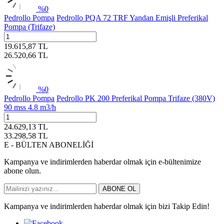
%
0
Pedrollo Pompa
Pedrollo PQA 72 TRF Yandan Emişli Preferikal
Pompa (Trifaze)
19.615,87
TL
26.520,66
TL
%
0
Pedrollo Pompa
Pedrollo PK 200 Preferikal Pompa Trifaze (380V)
90 mss 4.8 m3/h
24.629,13
TL
33.298,58
TL
E - BÜLTEN ABONELİĞİ
Kampanya ve indirimlerden haberdar olmak için e-bültenimize
abone olun.
ABONE OL
Kampanya ve indirimlerden haberdar olmak için bizi Takip Edin!