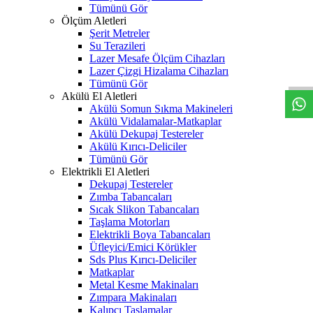
Tümünü Gör
Ölçüm Aletleri
Şerit Metreler
Su Terazileri
W
h
t
s
a
p
p
D
e
s
t
e
H
a
t
t
Lazer Mesafe Ölçüm Cihazları
Lazer Çizgi Hizalama Cihazları
Tümünü Gör
Akülü El Aletleri
Akülü Somun Sıkma Makineleri
Akülü Vidalamalar-Matkaplar
Akülü Dekupaj Testereler
Akülü Kırıcı-Deliciler
Tümünü Gör
Elektrikli El Aletleri
Dekupaj Testereler
Zımba Tabancaları
Sıcak Slikon Tabancaları
Taşlama Motorları
Elektrikli Boya Tabancaları
Üfleyici/Emici Körükler
Sds Plus Kırıcı-Deliciler
Matkaplar
Metal Kesme Makinaları
Zımpara Makinaları
Kalıpçı Taşlamalar