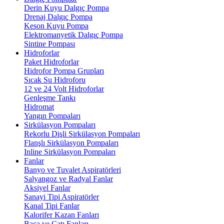
Derin Kuyu Dalgıç Pompa
Drenaj Dalgıç Pompa
Keson Kuyu Pompa
Elektromanyetik Dalgıç Pompa
Sintine Pompası
Hidroforlar
Paket Hidroforlar
Hidrofor Pompa Grupları
Sıcak Su Hidroforu
12 ve 24 Volt Hidroforlar
Genleşme Tankı
Hidromat
Yangın Pompaları
Sirkülasyon Pompaları
Rekorlu Dişli Sirkülasyon Pompaları
Flanşlı Sirkülasyon Pompaları
Inline Sirkülasyon Pompaları
Fanlar
Banyo ve Tuvalet Aspiratörleri
Salyangoz ve Radyal Fanlar
Aksiyel Fanlar
Sanayi Tipi Aspiratörler
Kanal Tipi Fanlar
Kalorifer Kazan Fanları
Baca ve Çatı Fanları