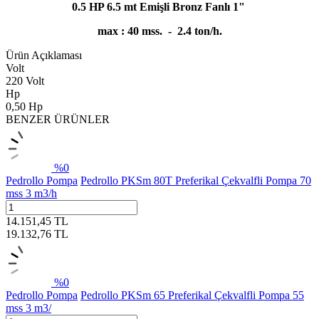
0.5 HP 6.5 mt Emişli Bronz Fanlı 1"
max : 40 mss. - 2.4 ton/h.
Ürün Açıklaması
Volt
220 Volt
Hp
0,50 Hp
BENZER ÜRÜNLER
%
0
Pedrollo Pompa
Pedrollo PKSm 80T Preferikal Çekvalfli Pompa 70
mss 3 m3/h
14.151,45
TL
19.132,76
TL
%
0
Pedrollo Pompa
Pedrollo PKSm 65 Preferikal Çekvalfli Pompa 55
mss 3 m3/