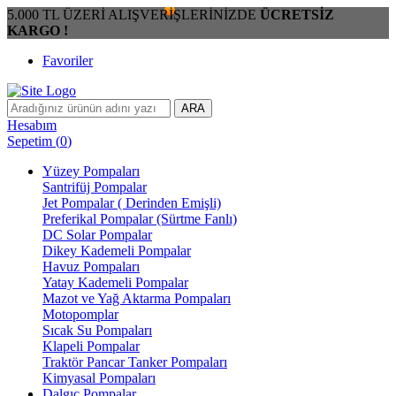
5.000 TL ÜZERİ ALIŞVERİŞLERİNİZDE
ÜCRETSİZ
KARGO !
Favoriler
ARA
Hesabım
Sepetim
(
0
)
Yüzey Pompaları
Santrifüj Pompalar
Jet Pompalar ( Derinden Emişli)
Preferikal Pompalar (Sürtme Fanlı)
DC Solar Pompalar
Dikey Kademeli Pompalar
Havuz Pompaları
Yatay Kademeli Pompalar
Mazot ve Yağ Aktarma Pompaları
Motopomplar
Sıcak Su Pompaları
Klapeli Pompalar
Traktör Pancar Tanker Pompaları
Kimyasal Pompaları
Dalgıç Pompalar