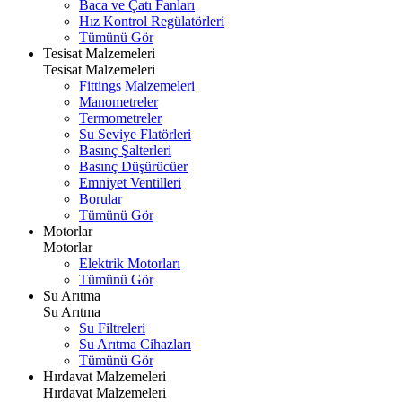
Baca ve Çatı Fanları
Hız Kontrol Regülatörleri
Tümünü Gör
Tesisat Malzemeleri
Tesisat Malzemeleri
Fittings Malzemeleri
Manometreler
Termometreler
Su Seviye Flatörleri
Basınç Şalterleri
Basınç Düşürücüer
Emniyet Ventilleri
Borular
Tümünü Gör
Motorlar
Motorlar
Elektrik Motorları
Tümünü Gör
Su Arıtma
Su Arıtma
Su Filtreleri
Su Arıtma Cihazları
Tümünü Gör
Hırdavat Malzemeleri
Hırdavat Malzemeleri