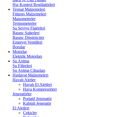
Hız Kontrol Regülatörleri
Tesisat Malzemeleri
Fittings Malzemeleri
Manometreler
Termometreler
Su Seviye Flatörleri
Basınç Şalterleri
Basınç Düşürücüer
Emniyet Ventilleri
Borular
Motorlar
Elektrik Motorları
Su Arıtma
Su Filtreleri
Su Arıtma Cihazları
Hırdavat Malzemeleri
Havalı Aletler
Havalı El Aletleri
Hava Kompresörleri
Jeneratörler
Portatif Jenenatör
Kabinli Jeneratör
El Aletleri
Çekiçler