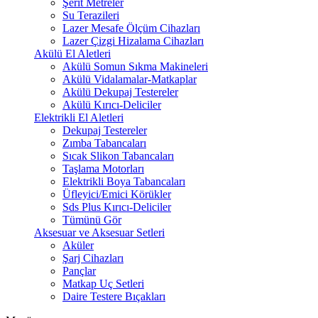
Şerit Metreler
Su Terazileri
Lazer Mesafe Ölçüm Cihazları
Lazer Çizgi Hizalama Cihazları
Akülü El Aletleri
Akülü Somun Sıkma Makineleri
Akülü Vidalamalar-Matkaplar
Akülü Dekupaj Testereler
Akülü Kırıcı-Deliciler
Elektrikli El Aletleri
Dekupaj Testereler
Zımba Tabancaları
Sıcak Slikon Tabancaları
Taşlama Motorları
Elektrikli Boya Tabancaları
Üfleyici/Emici Körükler
Sds Plus Kırıcı-Deliciler
Tümünü Gör
Aksesuar ve Aksesuar Setleri
Aküler
Şarj Cihazları
Pançlar
Matkap Uç Setleri
Daire Testere Bıçakları