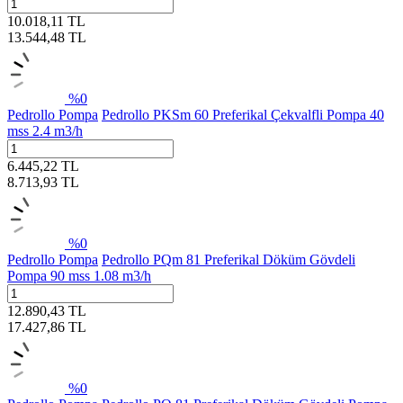
10.018,11
TL
13.544,48
TL
%
0
Pedrollo Pompa
Pedrollo PKSm 60 Preferikal Çekvalfli Pompa 40
mss 2.4 m3/h
6.445,22
TL
8.713,93
TL
%
0
Pedrollo Pompa
Pedrollo PQm 81 Preferikal Döküm Gövdeli
Pompa 90 mss 1.08 m3/h
12.890,43
TL
17.427,86
TL
%
0