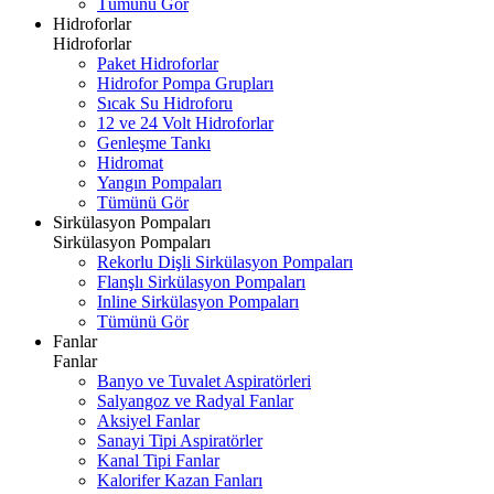
Tümünü Gör
Hidroforlar
Hidroforlar
Paket Hidroforlar
Hidrofor Pompa Grupları
Sıcak Su Hidroforu
12 ve 24 Volt Hidroforlar
Genleşme Tankı
Hidromat
Yangın Pompaları
Tümünü Gör
Sirkülasyon Pompaları
Sirkülasyon Pompaları
Rekorlu Dişli Sirkülasyon Pompaları
Flanşlı Sirkülasyon Pompaları
Inline Sirkülasyon Pompaları
Tümünü Gör
Fanlar
Fanlar
Banyo ve Tuvalet Aspiratörleri
Salyangoz ve Radyal Fanlar
Aksiyel Fanlar
Sanayi Tipi Aspiratörler
Kanal Tipi Fanlar
Kalorifer Kazan Fanları