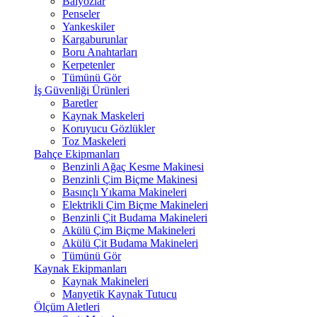
Balyozlar
Penseler
Yankeskiler
Kargaburunlar
Boru Anahtarları
Kerpetenler
Tümünü Gör
İş Güvenliği Ürünleri
Baretler
Kaynak Maskeleri
Koruyucu Gözlükler
Toz Maskeleri
Bahçe Ekipmanları
Benzinli Ağaç Kesme Makinesi
Benzinli Çim Biçme Makinesi
Basınçlı Yıkama Makineleri
Elektrikli Çim Biçme Makineleri
Benzinli Çit Budama Makineleri
Akülü Çim Biçme Makineleri
Akülü Çit Budama Makineleri
Tümünü Gör
Kaynak Ekipmanları
Kaynak Makineleri
Manyetik Kaynak Tutucu
Ölçüm Aletleri