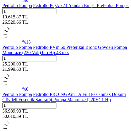
%
0
Pedrollo Pompa
Pedrollo PQA 72T Yandan Emişli Preferikal Pompa
19.615,87
TL
26.520,66
TL
%
13
Pedrollo Pompa
Pedrollo PVm 60 Preferikal Bronz Gövdeli Pompa
Monofaze (220 Volt) 0.5 Hp 43 mss
25.200,00
TL
21.999,60
TL
%
0
Pedrollo Pompa
Pedrollo PRO-NGAm 1A Full Paslanmaz Döküm
Gövdeli Foseptik Santrafüj Pompa Manofaze (220V) 1 Hp
36.989,93
TL
50.010,39
TL