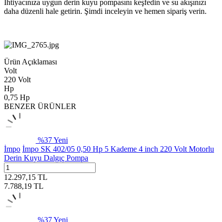
İhtiyacınıza uygun derin kuyu pompasını keşfedin ve su akışınızı
daha düzenli hale getirin. Şimdi inceleyin ve hemen sipariş verin.
Ürün Açıklaması
Volt
220 Volt
Hp
0,75 Hp
BENZER ÜRÜNLER
%
37
Yeni
İmpo
İmpo SK 402/05 0,50 Hp 5 Kademe 4 inch 220 Volt Motorlu
Derin Kuyu Dalgıç Pompa
12.297,15
TL
7.788,19
TL
%
37
Yeni