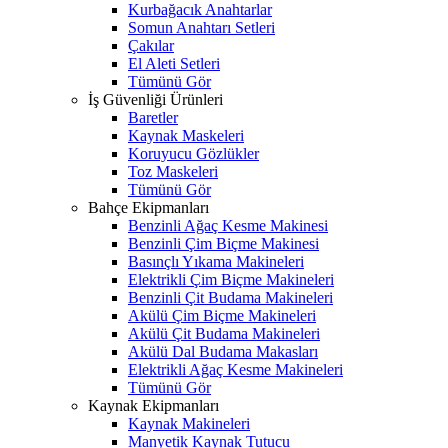
Kurbağacık Anahtarlar
Somun Anahtarı Setleri
Çakılar
El Aleti Setleri
Tümünü Gör
İş Güvenliği Ürünleri
Baretler
Kaynak Maskeleri
Koruyucu Gözlükler
Toz Maskeleri
Tümünü Gör
Bahçe Ekipmanları
Benzinli Ağaç Kesme Makinesi
Benzinli Çim Biçme Makinesi
Basınçlı Yıkama Makineleri
Elektrikli Çim Biçme Makineleri
Benzinli Çit Budama Makineleri
Akülü Çim Biçme Makineleri
Akülü Çit Budama Makineleri
Akülü Dal Budama Makasları
Elektrikli Ağaç Kesme Makineleri
Tümünü Gör
Kaynak Ekipmanları
Kaynak Makineleri
Manyetik Kaynak Tutucu