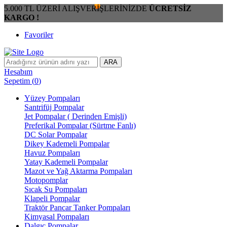
5.000 TL ÜZERİ ALIŞVERİŞLERİNİZDE
ÜCRETSİZ
KARGO !
Favoriler
ARA
Hesabım
Sepetim
(
0
)
Yüzey Pompaları
Santrifüj Pompalar
Jet Pompalar ( Derinden Emişli)
Preferikal Pompalar (Sürtme Fanlı)
DC Solar Pompalar
Dikey Kademeli Pompalar
Havuz Pompaları
Yatay Kademeli Pompalar
Mazot ve Yağ Aktarma Pompaları
Motopomplar
Sıcak Su Pompaları
Klapeli Pompalar
Traktör Pancar Tanker Pompaları
Kimyasal Pompaları
Dalgıç Pompalar