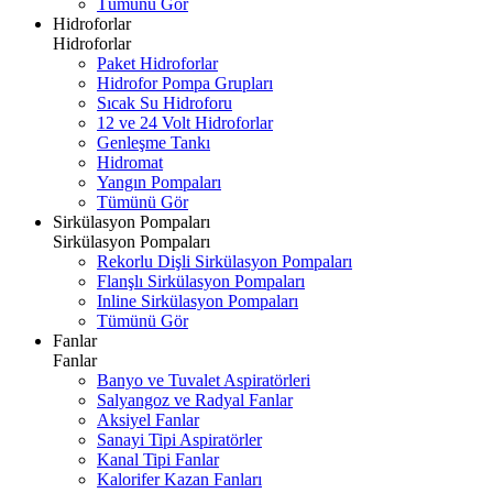
Tümünü Gör
Hidroforlar
Hidroforlar
Paket Hidroforlar
Hidrofor Pompa Grupları
Sıcak Su Hidroforu
12 ve 24 Volt Hidroforlar
Genleşme Tankı
Hidromat
Yangın Pompaları
Tümünü Gör
Sirkülasyon Pompaları
Sirkülasyon Pompaları
Rekorlu Dişli Sirkülasyon Pompaları
Flanşlı Sirkülasyon Pompaları
Inline Sirkülasyon Pompaları
Tümünü Gör
Fanlar
Fanlar
Banyo ve Tuvalet Aspiratörleri
Salyangoz ve Radyal Fanlar
Aksiyel Fanlar
Sanayi Tipi Aspiratörler
Kanal Tipi Fanlar
Kalorifer Kazan Fanları