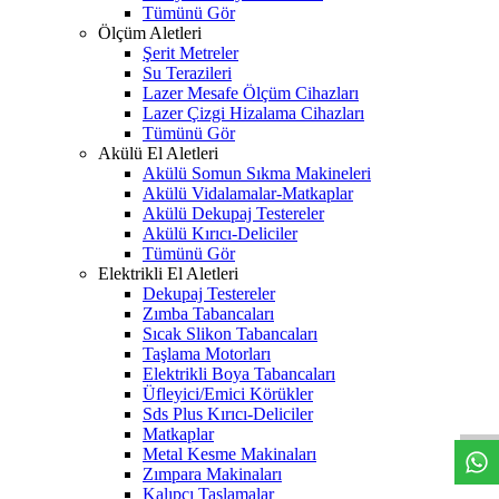
Tümünü Gör
Ölçüm Aletleri
Şerit Metreler
Su Terazileri
Lazer Mesafe Ölçüm Cihazları
Lazer Çizgi Hizalama Cihazları
Tümünü Gör
Akülü El Aletleri
Akülü Somun Sıkma Makineleri
Akülü Vidalamalar-Matkaplar
Akülü Dekupaj Testereler
Akülü Kırıcı-Deliciler
Tümünü Gör
Elektrikli El Aletleri
Dekupaj Testereler
Zımba Tabancaları
Sıcak Slikon Tabancaları
Taşlama Motorları
W
h
t
s
a
p
p
D
e
s
t
e
H
a
t
t
Elektrikli Boya Tabancaları
Üfleyici/Emici Körükler
Sds Plus Kırıcı-Deliciler
Matkaplar
Metal Kesme Makinaları
Zımpara Makinaları
Kalıpçı Taşlamalar