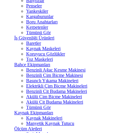
Balyozlar
Penseler
Yankeskiler
Kargaburunlar
Boru Anahtarları
Kerpetenler
Tümünü Gör
İş Güvenliği Ürünleri
Baretler
Kaynak Maskeleri
Koruyucu Gözlükler
Toz Maskeleri
Bahçe Ekipmanları
Benzinli Ağaç Kesme Makinesi
Benzinli Çim Biçme Makinesi
Basınçlı Yıkama Makineleri
Elektrikli Çim Biçme Makineleri
Benzinli Çit Budama Makineleri
Akülü Çim Biçme Makineleri
Akülü Çit Budama Makineleri
Tümünü Gör
Kaynak Ekipmanları
Kaynak Makineleri
Manyetik Kaynak Tutucu
Ölçüm Aletleri