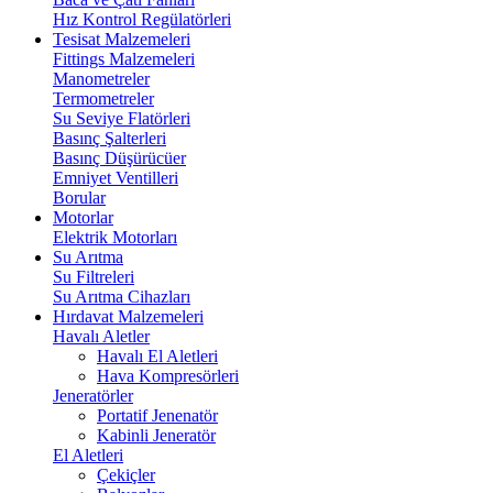
Hız Kontrol Regülatörleri
Tesisat Malzemeleri
Fittings Malzemeleri
Manometreler
Termometreler
Su Seviye Flatörleri
Basınç Şalterleri
Basınç Düşürücüer
Emniyet Ventilleri
Borular
Motorlar
Elektrik Motorları
Su Arıtma
Su Filtreleri
Su Arıtma Cihazları
Hırdavat Malzemeleri
Havalı Aletler
Havalı El Aletleri
Hava Kompresörleri
Jeneratörler
Portatif Jenenatör
Kabinli Jeneratör
El Aletleri
Çekiçler