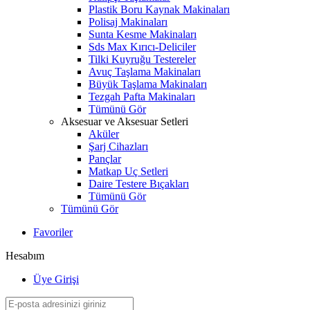
Plastik Boru Kaynak Makinaları
Polisaj Makinaları
Sunta Kesme Makinaları
Sds Max Kırıcı-Deliciler
Tilki Kuyruğu Testereler
Avuç Taşlama Makinaları
Büyük Taşlama Makinaları
Tezgah Pafta Makinaları
Tümünü Gör
Aksesuar ve Aksesuar Setleri
Aküler
Şarj Cihazları
Pançlar
Matkap Uç Setleri
Daire Testere Bıçakları
Tümünü Gör
Tümünü Gör
Favoriler
Hesabım
Üye Girişi