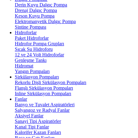
Derin Kuyu Dalgıç Pompa
Drenaj Dalgıç Pompa
Keson Kuyu Pompa
Elektromanyetik Dalgıç Pompa
Sintine Pompası
Hidroforlar
Paket Hidroforlar
Hidrofor Pompa Grupları
Sıcak Su Hidroforu
12 ve 24 Volt Hidroforlar
Genleşme Tankı
Hidromat
Yangın Pompaları
Sirkülasyon Pompaları
Rekorlu Dişli Sirkülasyon Pompaları
Flanşlı Sirkülasyon Pompaları
Inline Sirkülasyon Pompaları
Fanlar
Banyo ve Tuvalet Aspiratörleri
Salyangoz ve Radyal Fanlar
Aksiyel Fanlar
Sanayi Tipi Aspiratörler
Kanal Tipi Fanlar
Kalorifer Kazan Fanları
Baca ve Çatı Fanları