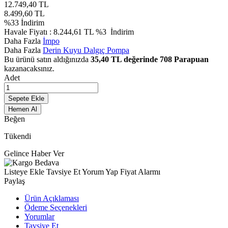
12.749,40
TL
8.499,60
TL
%
33
İndirim
Havale Fiyatı :
8.244,61
TL
%3
İndirim
Daha Fazla
İmpo
Daha Fazla
Derin Kuyu Dalgıç Pompa
Bu ürünü satın aldığınızda
35,40
TL değerinde
708
Parapuan
kazanacaksınız.
Adet
Sepete Ekle
Hemen Al
Beğen
Tükendi
Gelince Haber Ver
Listeye Ekle
Tavsiye Et
Yorum Yap
Fiyat Alarmı
Paylaş
Ürün Açıklaması
Ödeme Seçenekleri
Yorumlar
Tavsiye Et