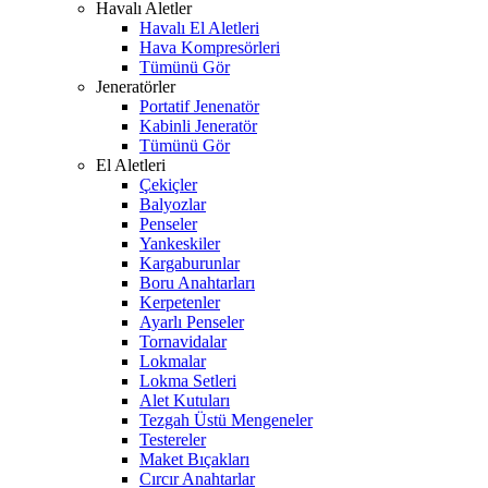
Havalı Aletler
Havalı El Aletleri
Hava Kompresörleri
Tümünü Gör
Jeneratörler
Portatif Jenenatör
Kabinli Jeneratör
Tümünü Gör
El Aletleri
Çekiçler
Balyozlar
Penseler
Yankeskiler
Kargaburunlar
Boru Anahtarları
Kerpetenler
Ayarlı Penseler
Tornavidalar
Lokmalar
Lokma Setleri
Alet Kutuları
Tezgah Üstü Mengeneler
Testereler
Maket Bıçakları
Cırcır Anahtarlar