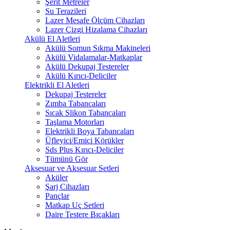
Şerit Metreler
Su Terazileri
Lazer Mesafe Ölçüm Cihazları
Lazer Çizgi Hizalama Cihazları
Akülü El Aletleri
Akülü Somun Sıkma Makineleri
Akülü Vidalamalar-Matkaplar
Akülü Dekupaj Testereler
Akülü Kırıcı-Deliciler
Elektrikli El Aletleri
Dekupaj Testereler
Zımba Tabancaları
Sıcak Slikon Tabancaları
Taşlama Motorları
Elektrikli Boya Tabancaları
Üfleyici/Emici Körükler
Sds Plus Kırıcı-Deliciler
Tümünü Gör
Aksesuar ve Aksesuar Setleri
Aküler
Şarj Cihazları
Pançlar
Matkap Uç Setleri
Daire Testere Bıçakları