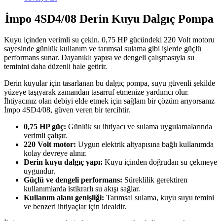
İmpo 4SD4/08 Derin Kuyu Dalgıç Pompa
Kuyu içinden verimli su çekin. 0,75 HP gücündeki 220 Volt motoru
sayesinde günlük kullanım ve tarımsal sulama gibi işlerde güçlü
performans sunar. Dayanıklı yapısı ve dengeli çalışmasıyla su
teminini daha düzenli hale getirir.
Derin kuyular için tasarlanan bu dalgıç pompa, suyu güvenli şekilde
yüzeye taşıyarak zamandan tasarruf etmenize yardımcı olur.
İhtiyacınız olan debiyi elde etmek için sağlam bir çözüm arıyorsanız
İmpo 4SD4/08, güven veren bir tercihtir.
0,75 HP güç:
Günlük su ihtiyacı ve sulama uygulamalarında
verimli çalışır.
220 Volt motor:
Uygun elektrik altyapısına bağlı kullanımda
kolay devreye alınır.
Derin kuyu dalgıç yapı:
Kuyu içinden doğrudan su çekmeye
uygundur.
Güçlü ve dengeli performans:
Süreklilik gerektiren
kullanımlarda istikrarlı su akışı sağlar.
Kullanım alanı genişliği:
Tarımsal sulama, kuyu suyu temini
ve benzeri ihtiyaçlar için idealdir.