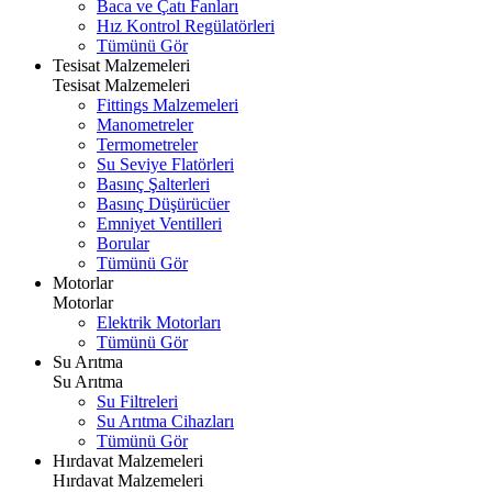
Baca ve Çatı Fanları
Hız Kontrol Regülatörleri
Tümünü Gör
Tesisat Malzemeleri
Tesisat Malzemeleri
Fittings Malzemeleri
Manometreler
Termometreler
Su Seviye Flatörleri
Basınç Şalterleri
Basınç Düşürücüer
Emniyet Ventilleri
Borular
Tümünü Gör
Motorlar
Motorlar
Elektrik Motorları
Tümünü Gör
Su Arıtma
Su Arıtma
Su Filtreleri
Su Arıtma Cihazları
Tümünü Gör
Hırdavat Malzemeleri
Hırdavat Malzemeleri