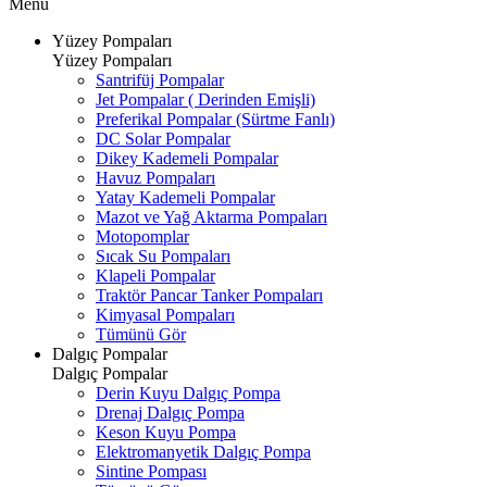
Menü
Yüzey Pompaları
Yüzey Pompaları
Santrifüj Pompalar
Jet Pompalar ( Derinden Emişli)
Preferikal Pompalar (Sürtme Fanlı)
DC Solar Pompalar
Dikey Kademeli Pompalar
Havuz Pompaları
Yatay Kademeli Pompalar
Mazot ve Yağ Aktarma Pompaları
Motopomplar
Sıcak Su Pompaları
Klapeli Pompalar
Traktör Pancar Tanker Pompaları
Kimyasal Pompaları
Tümünü Gör
Dalgıç Pompalar
Dalgıç Pompalar
Derin Kuyu Dalgıç Pompa
Drenaj Dalgıç Pompa
Keson Kuyu Pompa
Elektromanyetik Dalgıç Pompa
Sintine Pompası