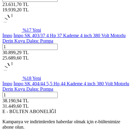
23.631,70
TL
19.939,20
TL
%
17
Yeni
İmpo
İmpo SK 403/37 4 Hp 37 Kademe 4 inch 380 Volt Motorlu
Derin Kuyu Dalgıç Pompa
30.899,29
TL
25.689,60
TL
%
18
Yeni
İmpo
İmpo SK 404/44 5,5 Hp 44 Kademe 4 inch 380 Volt Motorlu
Derin Kuyu Dalgıç Pompa
38.190,94
TL
31.449,60
TL
E - BÜLTEN ABONELİĞİ
Kampanya ve indirimlerden haberdar olmak için e-bültenimize
abone olun.