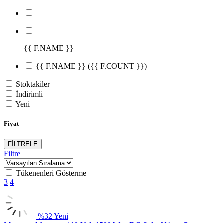
{{ F.NAME }}
{{ F.NAME }}
({{ F.COUNT }})
Stoktakiler
İndirimli
Yeni
Fiyat
FİLTRELE
Filtre
Tükenenleri Gösterme
3
4
%
32
Yeni