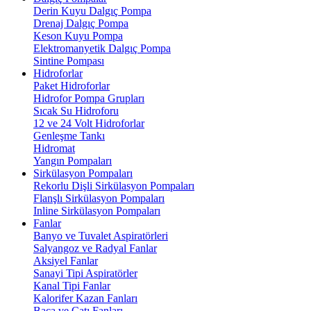
Derin Kuyu Dalgıç Pompa
Drenaj Dalgıç Pompa
Keson Kuyu Pompa
Elektromanyetik Dalgıç Pompa
Sintine Pompası
Hidroforlar
Paket Hidroforlar
Hidrofor Pompa Grupları
Sıcak Su Hidroforu
12 ve 24 Volt Hidroforlar
Genleşme Tankı
Hidromat
Yangın Pompaları
Sirkülasyon Pompaları
Rekorlu Dişli Sirkülasyon Pompaları
Flanşlı Sirkülasyon Pompaları
Inline Sirkülasyon Pompaları
Fanlar
Banyo ve Tuvalet Aspiratörleri
Salyangoz ve Radyal Fanlar
Aksiyel Fanlar
Sanayi Tipi Aspiratörler
Kanal Tipi Fanlar
Kalorifer Kazan Fanları
Baca ve Çatı Fanları