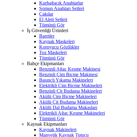
Kurbağacık Anahtarlar
Somun Anahtarı Setleri
Çakılar
El Aleti Setleri
Tümünü Gör
İş Güvenliği Ürünleri
Baretler
Kaynak Maskeleri
Koruyucu Gözlükler
Toz Maskeleri
Tümünü Gör
Bahçe Ekipmanları
Benzinli Ağaç Kesme Makinesi
Benzinli Çim Biçme Makinesi
Basınçlı Yıkama Makineleri
Elektrikli Çim Biçme Makineleri
Benzinli Çit Budama Makineleri
Akülü Çim Biçme Makineleri
Akülü Çit Budama Makineleri
Akülü Dal Budama Makasları
Elektrikli Ağaç Kesme Makineleri
Tümünü Gör
Kaynak Ekipmanları
Kaynak Makineleri
Manyetik Kaynak Tutucu