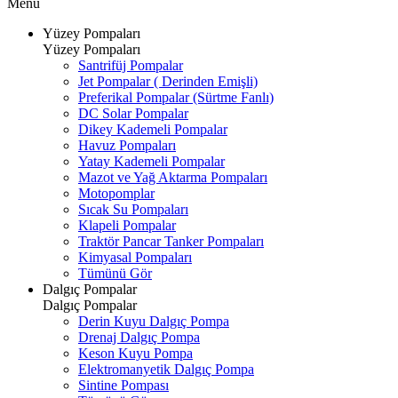
Menü
Yüzey Pompaları
Yüzey Pompaları
Santrifüj Pompalar
Jet Pompalar ( Derinden Emişli)
Preferikal Pompalar (Sürtme Fanlı)
DC Solar Pompalar
Dikey Kademeli Pompalar
Havuz Pompaları
Yatay Kademeli Pompalar
Mazot ve Yağ Aktarma Pompaları
Motopomplar
Sıcak Su Pompaları
Klapeli Pompalar
Traktör Pancar Tanker Pompaları
Kimyasal Pompaları
Tümünü Gör
Dalgıç Pompalar
Dalgıç Pompalar
Derin Kuyu Dalgıç Pompa
Drenaj Dalgıç Pompa
Keson Kuyu Pompa
Elektromanyetik Dalgıç Pompa
Sintine Pompası