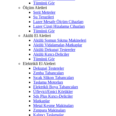
Tümünü Gör
Ölçüm Aletleri
Şerit Metreler
Su Terazileri
Lazer Mesafe Ölçüm Cihazları
Lazer Çizgi Hizalama Cihazları
Tümünü Gör
Akülü El Aletleri
Akülü Somun Sıkma Makineleri
Akülü Vidalamalar-Matkaplar
Akülü Dekupaj Testereler
Akülü Kırıcı-Deliciler
Tümünü Gör
Elektrikli El Aletleri
Dekupaj Testereler
Zımba Tabancaları
Sıcak Slikon Tabancaları
Taşlama Motorları
Elektrikli Boya Tabancaları
Üfleyici/Emici Körükler
Sds Plus Kırıcı-Deliciler
Matkaplar
Metal Kesme Makinaları
Zımpara Makinaları
Kalıpçı Taşlamalar