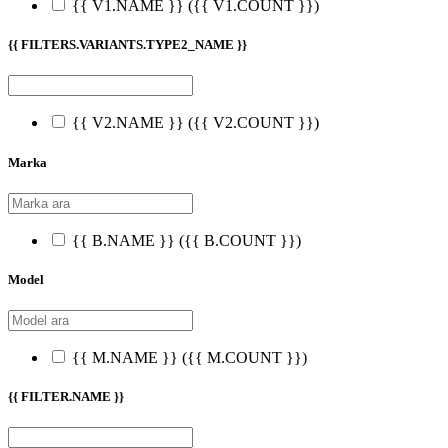
{{ V1.NAME }}
({{ V1.COUNT }})
{{ FILTERS.VARIANTS.TYPE2_NAME }}
{{ V2.NAME }}
({{ V2.COUNT }})
Marka
{{ B.NAME }}
({{ B.COUNT }})
Model
{{ M.NAME }}
({{ M.COUNT }})
{{ FILTER.NAME }}