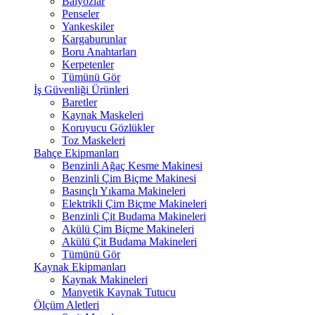
Balyozlar
Penseler
Yankeskiler
Kargaburunlar
Boru Anahtarları
Kerpetenler
Tümünü Gör
İş Güvenliği Ürünleri
Baretler
Kaynak Maskeleri
Koruyucu Gözlükler
Toz Maskeleri
Bahçe Ekipmanları
Benzinli Ağaç Kesme Makinesi
Benzinli Çim Biçme Makinesi
Basınçlı Yıkama Makineleri
Elektrikli Çim Biçme Makineleri
Benzinli Çit Budama Makineleri
Akülü Çim Biçme Makineleri
Akülü Çit Budama Makineleri
Tümünü Gör
Kaynak Ekipmanları
Kaynak Makineleri
Manyetik Kaynak Tutucu
Ölçüm Aletleri