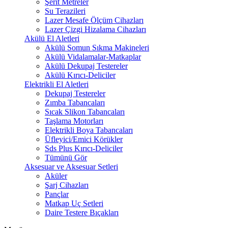
Şerit Metreler
Su Terazileri
Lazer Mesafe Ölçüm Cihazları
Lazer Çizgi Hizalama Cihazları
Akülü El Aletleri
Akülü Somun Sıkma Makineleri
Akülü Vidalamalar-Matkaplar
Akülü Dekupaj Testereler
Akülü Kırıcı-Deliciler
Elektrikli El Aletleri
Dekupaj Testereler
Zımba Tabancaları
Sıcak Slikon Tabancaları
Taşlama Motorları
Elektrikli Boya Tabancaları
Üfleyici/Emici Körükler
Sds Plus Kırıcı-Deliciler
Tümünü Gör
Aksesuar ve Aksesuar Setleri
Aküler
Şarj Cihazları
Pançlar
Matkap Uç Setleri
Daire Testere Bıçakları