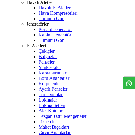
Havalı Aletler
Havalı El Aletleri
Hava Kompresörleri
Tümünü Gör
Jeneratörler
Portatif Jenenatör
Kabinli Jeneratör
Tümünü Gör
El Aletleri
Çekiçler
Balyozlar
W
h
t
s
a
p
p
D
e
s
t
e
H
a
t
t
Penseler
Yankeskiler
Kargaburunlar
Boru Anahtarları
Kerpetenler
Ayarlı Penseler
Tornavidalar
Lokmalar
Lokma Setleri
Alet Kutuları
Tezgah Üstü Mengeneler
Testereler
Maket Bıçakları
Cırcır Anahtarlar