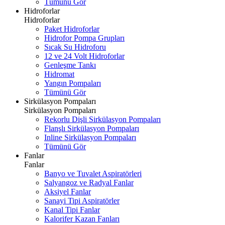
Tümünü Gör
Hidroforlar
Hidroforlar
Paket Hidroforlar
Hidrofor Pompa Grupları
Sıcak Su Hidroforu
12 ve 24 Volt Hidroforlar
Genleşme Tankı
Hidromat
Yangın Pompaları
Tümünü Gör
Sirkülasyon Pompaları
Sirkülasyon Pompaları
Rekorlu Dişli Sirkülasyon Pompaları
Flanşlı Sirkülasyon Pompaları
Inline Sirkülasyon Pompaları
Tümünü Gör
Fanlar
Fanlar
Banyo ve Tuvalet Aspiratörleri
Salyangoz ve Radyal Fanlar
Aksiyel Fanlar
Sanayi Tipi Aspiratörler
Kanal Tipi Fanlar
Kalorifer Kazan Fanları