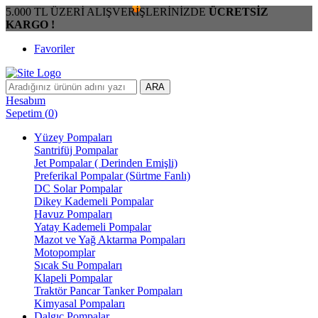
5.000 TL ÜZERİ ALIŞVERİŞLERİNİZDE
ÜCRETSİZ
KARGO !
Favoriler
ARA
Hesabım
Sepetim
(
0
)
Yüzey Pompaları
Santrifüj Pompalar
Jet Pompalar ( Derinden Emişli)
Preferikal Pompalar (Sürtme Fanlı)
DC Solar Pompalar
Dikey Kademeli Pompalar
Havuz Pompaları
Yatay Kademeli Pompalar
Mazot ve Yağ Aktarma Pompaları
Motopomplar
Sıcak Su Pompaları
Klapeli Pompalar
Traktör Pancar Tanker Pompaları
Kimyasal Pompaları
Dalgıç Pompalar