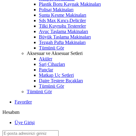
Plastik Boru Kaynak Makinaları
Polisaj Makinaları
Sunta Kesme Makinaları
Sds Max Kırıcı-Deliciler
Tilki Kuyruğu Testereler
Avuç Taşlama Makinaları
Büyük Taşlama Makinaları
Tezgah Pafta Makinaları
Tümünü Gör
Aksesuar ve Aksesuar Setleri
Aküler
Şarj Cihazları
Pançlar
Matkap Uç Setleri
Daire Testere Bıçakları
Tümünü Gör
Tümünü Gör
Favoriler
Hesabım
Üye Girişi