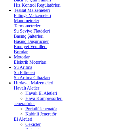
Hız Kontrol Regülatörleri
Tesisat Malzemeleri
Fittings Malzemeleri
Manometreler
Termometreler
Su Seviye Flatörleri
Basınç Şalterleri
Basınç Düşürücüer
Emniyet Ventilleri
Borular
Motorlar
Elektrik Motorları
Su Arıtma
Su Filtreleri
Su Arıtma Cihazları
Hırdavat Malzemeleri
Havalı Aletler
Havalı El Aletleri
Hava Kompresörleri
Jeneratörler
Portatif Jenenatör
Kabinli Jeneratör
El Aletleri
Çekiçler