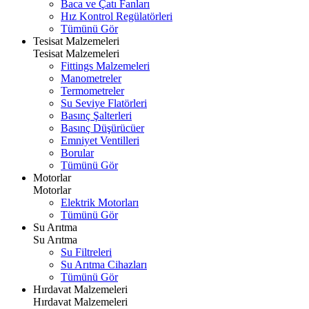
Baca ve Çatı Fanları
Hız Kontrol Regülatörleri
Tümünü Gör
Tesisat Malzemeleri
Tesisat Malzemeleri
Fittings Malzemeleri
Manometreler
Termometreler
Su Seviye Flatörleri
Basınç Şalterleri
Basınç Düşürücüer
Emniyet Ventilleri
Borular
Tümünü Gör
Motorlar
Motorlar
Elektrik Motorları
Tümünü Gör
Su Arıtma
Su Arıtma
Su Filtreleri
Su Arıtma Cihazları
Tümünü Gör
Hırdavat Malzemeleri
Hırdavat Malzemeleri