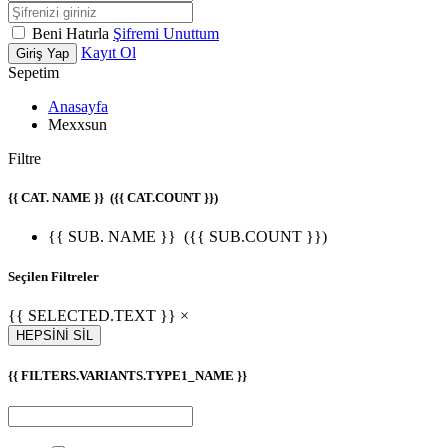
Beni Hatırla
Şifremi Unuttum
Kayıt Ol
Giriş Yap
Sepetim
Anasayfa
Mexxsun
Filtre
{{ CAT. NAME }}
({{ CAT.COUNT }})
{{ SUB. NAME }}
({{ SUB.COUNT }})
Seçilen Filtreler
{{ SELECTED.TEXT }} ×
HEPSİNİ SİL
{{ FILTERS.VARIANTS.TYPE1_NAME }}