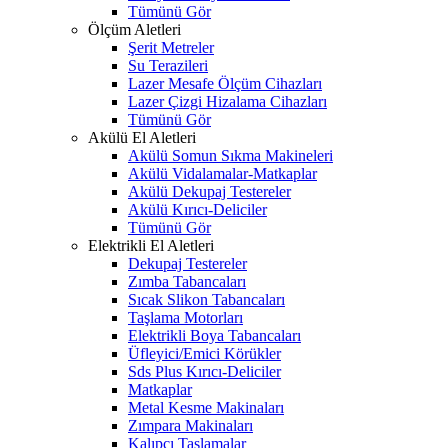
Tümünü Gör
Ölçüm Aletleri
Şerit Metreler
Su Terazileri
Lazer Mesafe Ölçüm Cihazları
Lazer Çizgi Hizalama Cihazları
Tümünü Gör
Akülü El Aletleri
Akülü Somun Sıkma Makineleri
Akülü Vidalamalar-Matkaplar
Akülü Dekupaj Testereler
Akülü Kırıcı-Deliciler
Tümünü Gör
Elektrikli El Aletleri
Dekupaj Testereler
Zımba Tabancaları
Sıcak Slikon Tabancaları
Taşlama Motorları
Elektrikli Boya Tabancaları
Üfleyici/Emici Körükler
Sds Plus Kırıcı-Deliciler
Matkaplar
Metal Kesme Makinaları
Zımpara Makinaları
Kalıpçı Taşlamalar