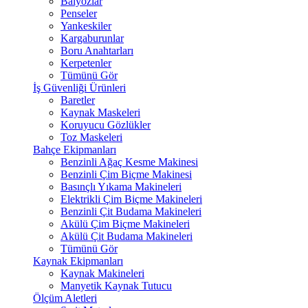
Balyozlar
Penseler
Yankeskiler
Kargaburunlar
Boru Anahtarları
Kerpetenler
Tümünü Gör
İş Güvenliği Ürünleri
Baretler
Kaynak Maskeleri
Koruyucu Gözlükler
Toz Maskeleri
Bahçe Ekipmanları
Benzinli Ağaç Kesme Makinesi
Benzinli Çim Biçme Makinesi
Basınçlı Yıkama Makineleri
Elektrikli Çim Biçme Makineleri
Benzinli Çit Budama Makineleri
Akülü Çim Biçme Makineleri
Akülü Çit Budama Makineleri
Tümünü Gör
Kaynak Ekipmanları
Kaynak Makineleri
Manyetik Kaynak Tutucu
Ölçüm Aletleri