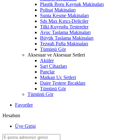
Plastik Boru Kaynak Makinaları
Polisaj Makinaları
Sunta Kesme Makinaları
Sds Max Kırıcı-Deliciler
Tilki Kuyruğu Testereler
Avuç Taşlama Makinaları
Büyük Taşlama Makinaları
Tezgah Pafta Makinaları
Tümünü Gör
Aksesuar ve Aksesuar Setleri
Aküler
Şarj Cihazları
Pançlar
Matkap Uç Setleri
Daire Testere Bıçakları
Tümünü Gör
Tümünü Gör
Favoriler
Hesabım
Üye Girişi