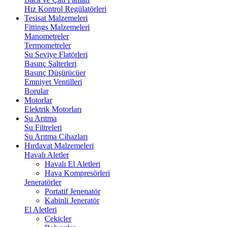
Hız Kontrol Regülatörleri
Tesisat Malzemeleri
Fittings Malzemeleri
Manometreler
Termometreler
Su Seviye Flatörleri
Basınç Şalterleri
Basınç Düşürücüer
Emniyet Ventilleri
Borular
Motorlar
Elektrik Motorları
Su Arıtma
Su Filtreleri
Su Arıtma Cihazları
Hırdavat Malzemeleri
Havalı Aletler
Havalı El Aletleri
Hava Kompresörleri
Jeneratörler
Portatif Jenenatör
Kabinli Jeneratör
El Aletleri
Çekiçler