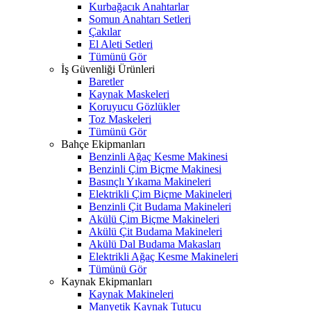
Kurbağacık Anahtarlar
Somun Anahtarı Setleri
Çakılar
El Aleti Setleri
Tümünü Gör
İş Güvenliği Ürünleri
Baretler
Kaynak Maskeleri
Koruyucu Gözlükler
Toz Maskeleri
Tümünü Gör
Bahçe Ekipmanları
Benzinli Ağaç Kesme Makinesi
Benzinli Çim Biçme Makinesi
Basınçlı Yıkama Makineleri
Elektrikli Çim Biçme Makineleri
Benzinli Çit Budama Makineleri
Akülü Çim Biçme Makineleri
Akülü Çit Budama Makineleri
Akülü Dal Budama Makasları
Elektrikli Ağaç Kesme Makineleri
Tümünü Gör
Kaynak Ekipmanları
Kaynak Makineleri
Manyetik Kaynak Tutucu