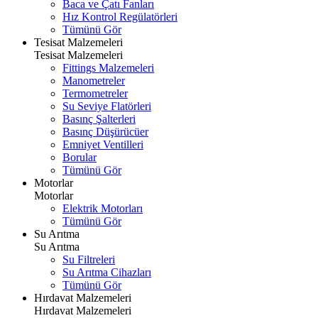
Baca ve Çatı Fanları
Hız Kontrol Regülatörleri
Tümünü Gör
Tesisat Malzemeleri
Tesisat Malzemeleri
Fittings Malzemeleri
Manometreler
Termometreler
Su Seviye Flatörleri
Basınç Şalterleri
Basınç Düşürücüer
Emniyet Ventilleri
Borular
Tümünü Gör
Motorlar
Motorlar
Elektrik Motorları
Tümünü Gör
Su Arıtma
Su Arıtma
Su Filtreleri
Su Arıtma Cihazları
Tümünü Gör
Hırdavat Malzemeleri
Hırdavat Malzemeleri