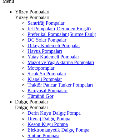
Menü
Yüzey Pompaları
Yüzey Pompaları
Santrifüj Pompalar
Jet Pompalar ( Derinden Emişli)
Preferikal Pompalar (Sürtme Fanlı)
DC Solar Pompalar
Dikey Kademeli Pompalar
Havuz Pompaları
Yatay Kademeli Pompalar
Mazot ve Yağ Aktarma Pompaları
Motopomplar
Sıcak Su Pompaları
Klapeli Pompalar
Traktör Pancar Tanker Pompaları
Kimyasal Pompaları
Tümünü Gör
Dalgıç Pompalar
Dalgıç Pompalar
Derin Kuyu Dalgıç Pompa
Drenaj Dalgıç Pompa
Keson Kuyu Pompa
Elektromanyetik Dalgıç Pompa
Sintine Pompası