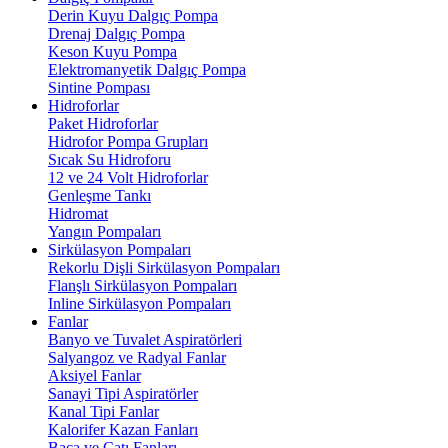
Derin Kuyu Dalgıç Pompa
Drenaj Dalgıç Pompa
Keson Kuyu Pompa
Elektromanyetik Dalgıç Pompa
Sintine Pompası
Hidroforlar
Paket Hidroforlar
Hidrofor Pompa Grupları
Sıcak Su Hidroforu
12 ve 24 Volt Hidroforlar
Genleşme Tankı
Hidromat
Yangın Pompaları
Sirkülasyon Pompaları
Rekorlu Dişli Sirkülasyon Pompaları
Flanşlı Sirkülasyon Pompaları
Inline Sirkülasyon Pompaları
Fanlar
Banyo ve Tuvalet Aspiratörleri
Salyangoz ve Radyal Fanlar
Aksiyel Fanlar
Sanayi Tipi Aspiratörler
Kanal Tipi Fanlar
Kalorifer Kazan Fanları
Baca ve Çatı Fanları