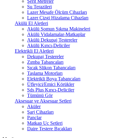
Şerit Metreler
Su Terazileri
Lazer Mesafe Ölçüm Cihazları
Lazer Çizgi Hizalama Cihazları
Akülü El Aletleri
Akülü Somun Sıkma Makineleri
Akülü Vidalamalar-Matkaplar
Akülü Dekupaj Testereler
Akülü Kırıcı-Deliciler
Elektrikli El Aletleri
Dekupaj Testereler
Zımba Tabancaları
Sıcak Slikon Tabancaları
Taşlama Motorları
Elektrikli Boya Tabancaları
Üfleyici/Emici Körükler
Sds Plus Kırıcı-Deliciler
Tümünü Gör
Aksesuar ve Aksesuar Setleri
Aküler
Şarj Cihazları
Pançlar
Matkap Uç Setleri
Daire Testere Bıçakları