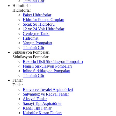
Tümünü Gör
Hidroforlar
Hidroforlar
Paket Hidroforlar
Hidrofor Pompa Grupları
Sıcak Su Hidroforu
12 ve 24 Volt Hidroforlar
Genleşme Tankı
Hidromat
Yangın Pompaları
Tümünü Gör
Sirkülasyon Pompaları
Sirkülasyon Pompaları
Rekorlu Dişli Sirkülasyon Pompaları
Flanşlı Sirkülasyon Pompaları
Inline Sirkülasyon Pompaları
Tümünü Gör
Fanlar
Fanlar
Banyo ve Tuvalet Aspiratörleri
Salyangoz ve Radyal Fanlar
Aksiyel Fanlar
Sanayi Tipi Aspiratörler
Kanal Tipi Fanlar
Kalorifer Kazan Fanları