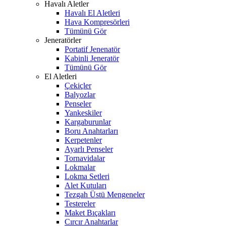
Havalı Aletler
Havalı El Aletleri
Hava Kompresörleri
Tümünü Gör
Jeneratörler
Portatif Jenenatör
Kabinli Jeneratör
Tümünü Gör
El Aletleri
Çekiçler
Balyozlar
Penseler
Yankeskiler
Kargaburunlar
Boru Anahtarları
Kerpetenler
Ayarlı Penseler
Tornavidalar
Lokmalar
Lokma Setleri
Alet Kutuları
Tezgah Üstü Mengeneler
Testereler
Maket Bıçakları
Cırcır Anahtarlar