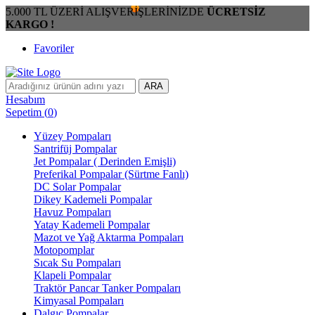
5.000 TL ÜZERİ ALIŞVERİŞLERİNİZDE
ÜCRETSİZ
KARGO !
Favoriler
ARA
Hesabım
Sepetim
(
0
)
Yüzey Pompaları
Santrifüj Pompalar
Jet Pompalar ( Derinden Emişli)
Preferikal Pompalar (Sürtme Fanlı)
DC Solar Pompalar
Dikey Kademeli Pompalar
Havuz Pompaları
Yatay Kademeli Pompalar
Mazot ve Yağ Aktarma Pompaları
Motopomplar
Sıcak Su Pompaları
Klapeli Pompalar
Traktör Pancar Tanker Pompaları
Kimyasal Pompaları
Dalgıç Pompalar