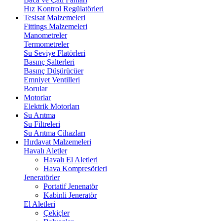
Hız Kontrol Regülatörleri
Tesisat Malzemeleri
Fittings Malzemeleri
Manometreler
Termometreler
Su Seviye Flatörleri
Basınç Şalterleri
Basınç Düşürücüer
Emniyet Ventilleri
Borular
Motorlar
Elektrik Motorları
Su Arıtma
Su Filtreleri
Su Arıtma Cihazları
Hırdavat Malzemeleri
Havalı Aletler
Havalı El Aletleri
Hava Kompresörleri
Jeneratörler
Portatif Jenenatör
Kabinli Jeneratör
El Aletleri
Çekiçler