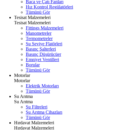
Baca ve Çatı Fanları
Hız Kontrol Regülatörleri
Tümünü Gör
Tesisat Malzemeleri
Tesisat Malzemeleri
Fittings Malzemeleri
Manometreler
Termometreler
Su Seviye Flatörleri
Basınç Şalterleri
Basınç Düşürücüer
Emniyet Ventilleri
Borular
Tümünü Gör
Motorlar
Motorlar
Elektrik Motorları
Tümünü Gör
Su Arıtma
Su Arıtma
Su Filtreleri
Su Arıtma Cihazları
Tümünü Gör
Hırdavat Malzemeleri
Hırdavat Malzemeleri