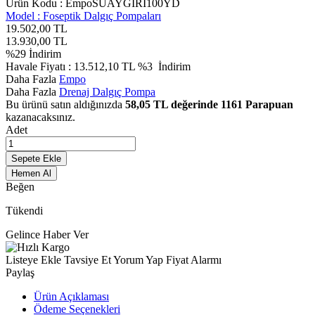
Ürün Kodu :
EmpoSUAYGIRI100YD
Model :
Foseptik Dalgıç Pompaları
19.502,00
TL
13.930,00
TL
%
29
İndirim
Havale Fiyatı :
13.512,10
TL
%3
İndirim
Daha Fazla
Empo
Daha Fazla
Drenaj Dalgıç Pompa
Bu ürünü satın aldığınızda
58,05
TL değerinde
1161
Parapuan
kazanacaksınız.
Adet
Sepete Ekle
Hemen Al
Beğen
Tükendi
Gelince Haber Ver
Listeye Ekle
Tavsiye Et
Yorum Yap
Fiyat Alarmı
Paylaş
Ürün Açıklaması
Ödeme Seçenekleri