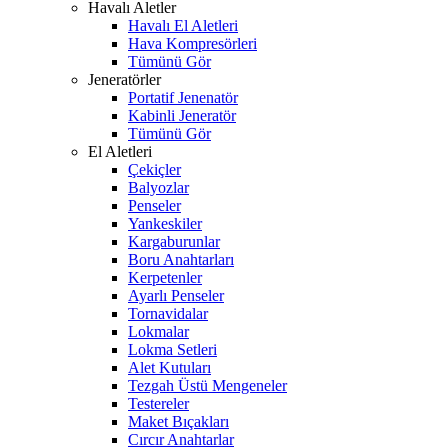
Havalı Aletler
Havalı El Aletleri
Hava Kompresörleri
Tümünü Gör
Jeneratörler
Portatif Jenenatör
Kabinli Jeneratör
Tümünü Gör
El Aletleri
Çekiçler
Balyozlar
Penseler
Yankeskiler
Kargaburunlar
Boru Anahtarları
Kerpetenler
Ayarlı Penseler
Tornavidalar
Lokmalar
Lokma Setleri
Alet Kutuları
Tezgah Üstü Mengeneler
Testereler
Maket Bıçakları
Cırcır Anahtarlar