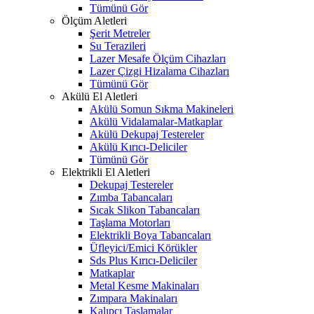
Tümünü Gör
Ölçüm Aletleri
Şerit Metreler
Su Terazileri
Lazer Mesafe Ölçüm Cihazları
Lazer Çizgi Hizalama Cihazları
Tümünü Gör
Akülü El Aletleri
Akülü Somun Sıkma Makineleri
Akülü Vidalamalar-Matkaplar
Akülü Dekupaj Testereler
Akülü Kırıcı-Deliciler
Tümünü Gör
Elektrikli El Aletleri
Dekupaj Testereler
Zımba Tabancaları
Sıcak Slikon Tabancaları
Taşlama Motorları
Elektrikli Boya Tabancaları
Üfleyici/Emici Körükler
Sds Plus Kırıcı-Deliciler
Matkaplar
Metal Kesme Makinaları
Zımpara Makinaları
Kalıpçı Taşlamalar