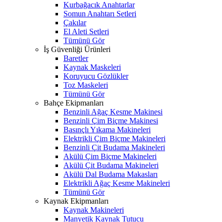
Kurbağacık Anahtarlar
Somun Anahtarı Setleri
Çakılar
El Aleti Setleri
Tümünü Gör
İş Güvenliği Ürünleri
Baretler
Kaynak Maskeleri
Koruyucu Gözlükler
Toz Maskeleri
Tümünü Gör
Bahçe Ekipmanları
Benzinli Ağaç Kesme Makinesi
Benzinli Çim Biçme Makinesi
Basınçlı Yıkama Makineleri
Elektrikli Çim Biçme Makineleri
Benzinli Çit Budama Makineleri
Akülü Çim Biçme Makineleri
Akülü Çit Budama Makineleri
Akülü Dal Budama Makasları
Elektrikli Ağaç Kesme Makineleri
Tümünü Gör
Kaynak Ekipmanları
Kaynak Makineleri
Manyetik Kaynak Tutucu