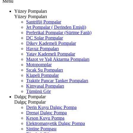
Menü
Yüzey Pompaları
Yüzey Pompaları
Santrifüj Pompalar
Jet Pompalar ( Derinden Emişli)
Preferikal Pompalar (Sürtme Fanlı)
DC Solar Pompalar
Dikey Kademeli Pompalar
Havuz Pompaları
Yatay Kademeli Pompalar
Mazot ve Yağ Aktarma Pompaları
Motopomplar
Sıcak Su Pompaları
Klapeli Pompalar
Traktör Pancar Tanker Pompaları
Kimyasal Pompaları
Tümünü Gör
Dalgıç Pompalar
Dalgıç Pompalar
Derin Kuyu Dalgıç Pompa
Drenaj Dalgıç Pompa
Keson Kuyu Pompa
Elektromanyetik Dalgıç Pompa
Sintine Pompası