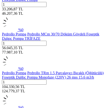
33.206,87
TL
46.207,36
TL
%
0
Pedrollo Pompa
Pedrollo MCm 30/70 Döküm Gövdeli Foseptik
Dalgıç Pompa TRİFAZE
56.045,35
TL
77.987,10
TL
%
0
Pedrollo Pompa
Pedrollo TRm 1.5 Parçalayıcı Bıçaklı (Öğütücülü)
Foseptik Dalğıç Pompa Monofaze (220V) 26 mss 15.6 m3/h
104.330,56
TL
124.779,37
TL
%
0