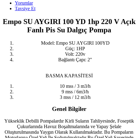
Yorumlar
Tavsiye Et
Empo SU AYGIRI 100 YD 1hp 220 V Açık
Fanlı Pis Su Dalgıç Pompa
Model: Empo SU AYGIRI 100YD
Güç: 1HP
Volt: 220v
Bağlantı Çapı: 2"
BASMA KAPASİTESİ
10 mss / 3 m3/h
9 mss / 6m3/h
3 mss / 12 m3/h
Genel Bilgiler
Yükseklik Debilli Pompalardır Kirli Suların Tahliyesinde, Foseptik
Çukurlarında Havuz Boşaltmalarında ve Yapay Şelale
Oluşturulmasında Yaygın Olarak Kullanılmaktadır. Bu Pompaların
Motorlarına Özel Yağ İle Soğutulmaktadır Bu Özel Yağ Sayesinde