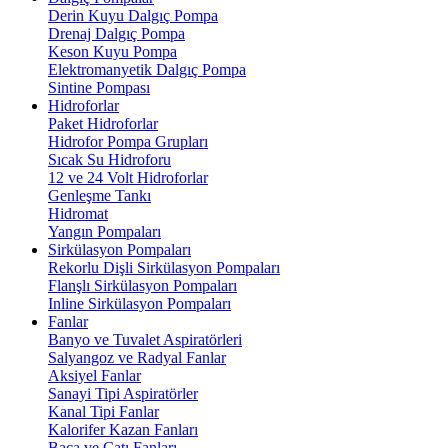
Derin Kuyu Dalgıç Pompa
Drenaj Dalgıç Pompa
Keson Kuyu Pompa
Elektromanyetik Dalgıç Pompa
Sintine Pompası
Hidroforlar
Paket Hidroforlar
Hidrofor Pompa Grupları
Sıcak Su Hidroforu
12 ve 24 Volt Hidroforlar
Genleşme Tankı
Hidromat
Yangın Pompaları
Sirkülasyon Pompaları
Rekorlu Dişli Sirkülasyon Pompaları
Flanşlı Sirkülasyon Pompaları
Inline Sirkülasyon Pompaları
Fanlar
Banyo ve Tuvalet Aspiratörleri
Salyangoz ve Radyal Fanlar
Aksiyel Fanlar
Sanayi Tipi Aspiratörler
Kanal Tipi Fanlar
Kalorifer Kazan Fanları
Baca ve Çatı Fanları