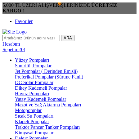
5.000 TL ÜZERİ ALIŞVERİŞLERİNİZDE
ÜCRETSİZ
KARGO !
Favoriler
ARA
Hesabım
Sepetim
(
0
)
Yüzey Pompaları
Santrifüj Pompalar
Jet Pompalar ( Derinden Emişli)
Preferikal Pompalar (Sürtme Fanlı)
DC Solar Pompalar
Dikey Kademeli Pompalar
Havuz Pompaları
Yatay Kademeli Pompalar
Mazot ve Yağ Aktarma Pompaları
Motopomplar
Sıcak Su Pompaları
Klapeli Pompalar
Traktör Pancar Tanker Pompaları
Kimyasal Pompaları
Dalgıç Pompalar