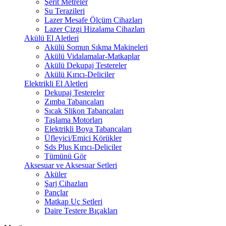
Şerit Metreler
Su Terazileri
Lazer Mesafe Ölçüm Cihazları
Lazer Çizgi Hizalama Cihazları
Akülü El Aletleri
Akülü Somun Sıkma Makineleri
Akülü Vidalamalar-Matkaplar
Akülü Dekupaj Testereler
Akülü Kırıcı-Deliciler
Elektrikli El Aletleri
Dekupaj Testereler
Zımba Tabancaları
Sıcak Slikon Tabancaları
Taşlama Motorları
Elektrikli Boya Tabancaları
Üfleyici/Emici Körükler
Sds Plus Kırıcı-Deliciler
Tümünü Gör
Aksesuar ve Aksesuar Setleri
Aküler
Şarj Cihazları
Pançlar
Matkap Uç Setleri
Daire Testere Bıçakları