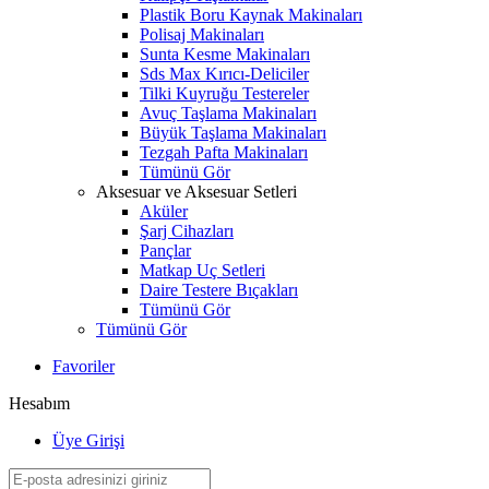
Plastik Boru Kaynak Makinaları
Polisaj Makinaları
Sunta Kesme Makinaları
Sds Max Kırıcı-Deliciler
Tilki Kuyruğu Testereler
Avuç Taşlama Makinaları
Büyük Taşlama Makinaları
Tezgah Pafta Makinaları
Tümünü Gör
Aksesuar ve Aksesuar Setleri
Aküler
Şarj Cihazları
Pançlar
Matkap Uç Setleri
Daire Testere Bıçakları
Tümünü Gör
Tümünü Gör
Favoriler
Hesabım
Üye Girişi