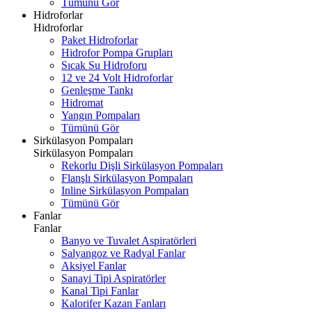
Tümünü Gör
Hidroforlar
Hidroforlar
Paket Hidroforlar
Hidrofor Pompa Grupları
Sıcak Su Hidroforu
12 ve 24 Volt Hidroforlar
Genleşme Tankı
Hidromat
Yangın Pompaları
Tümünü Gör
Sirkülasyon Pompaları
Sirkülasyon Pompaları
Rekorlu Dişli Sirkülasyon Pompaları
Flanşlı Sirkülasyon Pompaları
Inline Sirkülasyon Pompaları
Tümünü Gör
Fanlar
Fanlar
Banyo ve Tuvalet Aspiratörleri
Salyangoz ve Radyal Fanlar
Aksiyel Fanlar
Sanayi Tipi Aspiratörler
Kanal Tipi Fanlar
Kalorifer Kazan Fanları