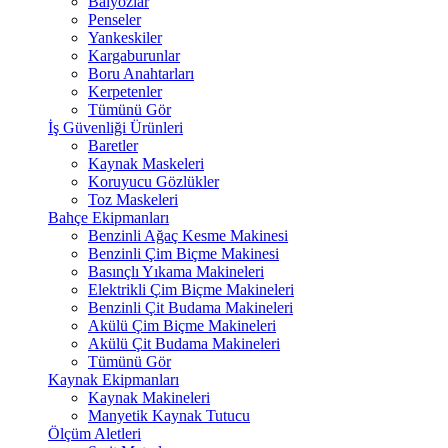
Balyozlar
Penseler
Yankeskiler
Kargaburunlar
Boru Anahtarları
Kerpetenler
Tümünü Gör
İş Güvenliği Ürünleri
Baretler
Kaynak Maskeleri
Koruyucu Gözlükler
Toz Maskeleri
Bahçe Ekipmanları
Benzinli Ağaç Kesme Makinesi
Benzinli Çim Biçme Makinesi
Basınçlı Yıkama Makineleri
Elektrikli Çim Biçme Makineleri
Benzinli Çit Budama Makineleri
Akülü Çim Biçme Makineleri
Akülü Çit Budama Makineleri
Tümünü Gör
Kaynak Ekipmanları
Kaynak Makineleri
Manyetik Kaynak Tutucu
Ölçüm Aletleri